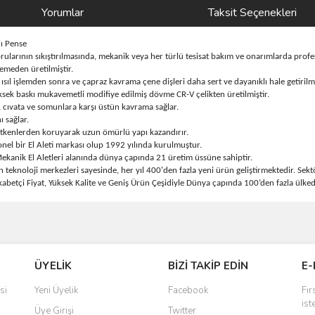
Yorumlar
Taksit Seçenekleri
 Pense
 borularının sıkıştırılmasında, mekanik veya her türlü tesisat bakım ve onarımlarda pr
meden üretilmiştir.
 ısıl işlemden sonra ve çapraz kavrama çene dişleri daha sert ve dayanıklı hale getirilmi
üksek baskı mukavemetli modifiye edilmiş dövme CR-V çelikten üretilmiştir.
ı, cıvata ve somunlara karşı üstün kavrama sağlar.
ı sağlar.
ş etkenlerden koruyarak uzun ömürlü yapı kazandırır.
el bir El Aleti markası olup 1992 yılında kurulmuştur.
kanik El Aletleri alanında dünya çapında 21 üretim üssüne sahiptir.
noloji merkezleri sayesinde, her yıl 400'den fazla yeni ürün geliştirmektedir. Sektö
etçi Fiyat, Yüksek Kalite ve Geniş Ürün Çeşidiyle Dünya çapında 100’den fazla ülked
ve diğer konularda yetersiz gördüğünüz noktaları öneri formunu kullanarak taraf
Bu ürüne ilk yorumu siz yapın!
ÜYELİK
BİZİ TAKİP EDİN
E-
r.
Yorum Yaz
si
Yeni Üyelik
Facebook
Fır
ist
Üye Girişi
Twitter