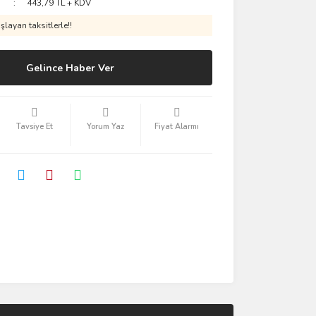
443,79 TL + KDV
layan taksitlerle!!
Gelince Haber Ver
Tavsiye Et
Yorum Yaz
Fiyat Alarmı