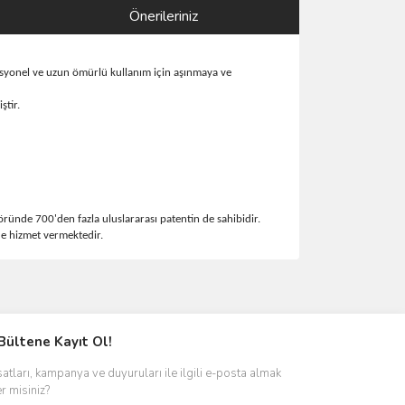
Önerileriniz
ofesyonel ve uzun ömürlü kullanım için aşınmaya ve
ştir.
ründe 700'den fazla uluslararası patentin de sahibidir.
e hizmet vermektedir.
ımıza iletebilirsiniz.
Bültene Kayıt Ol!
satları, kampanya ve duyuruları ile ilgili e-posta almak
er misiniz?