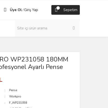
Üye Ol
Giriş Yap
Sepetim
/
RO WP231058 180MM
fesyonel Ayarlı Pense
L
Pense
Workpro
F_WP231058