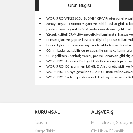
Ürün Bilgisi
•
WORKPRO WP231058 180MM CR-V Profesyonel Ayarlı
•
Sanayi, İnşaat, Otomotiv, Şantiye, Sıhhi Tesisat gibi su
paslanmaya dayanıklı CR-V paslanmaz dövme çelik malze
•
Yüksek kaliteli CR-V dövme çelik kullanılmıştır, hassas ve
•
Pense uçları ve çapraz kavrama dişleri, pense kolları y
•
Derin dişli çene tasarımı sayesinde sıhhi tesisat borular
•
60mm kadar açılabilir çene yapısı ile geniş kullanım alan
•
CR-V çelikten üretilmiş yapısı, pas ve korozyon gibi dı
•
WORKPRO, Amerika Birleşik Devletleri menşeli profesyon
•
WORKPRO, Dünyanın en büyük El Aleti üreticisidir ve Me
•
WORKPRO, Dünya genelinde 5 AR-GE üssü ve inovasyon tek
•
WORKPRO, Sadece profesyonel değil, aynı zamanda Rekab
Bu ürünün fiyat bilgisi, resim, ürün açıklamalarında 
Görüş ve önerileriniz için teşekkür ederiz.
KURUMSAL
ALIŞVERİŞ
Ürün resmi kalitesiz, bozuk veya görüntülenemiyo
Ürün açıklamasında eksik bilgiler bulunuyor.
İletişim
Mesafeli Satış Sözleşme
Ürün bilgilerinde hatalar bulunuyor.
Kargo Takibi
Gizlilik ve Güvenlik