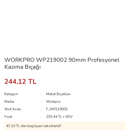
WORKPRO WP219002 90mm Profesyonel
Kazıma Bıçağı
244,12 TL
Kategori
Maket Bıçakları
Marka
Workpro
Stok Kodu
F_WP219002
Fiyat
203,44 TL + KDV
47,10 TL den başlayan taksitlerle!!