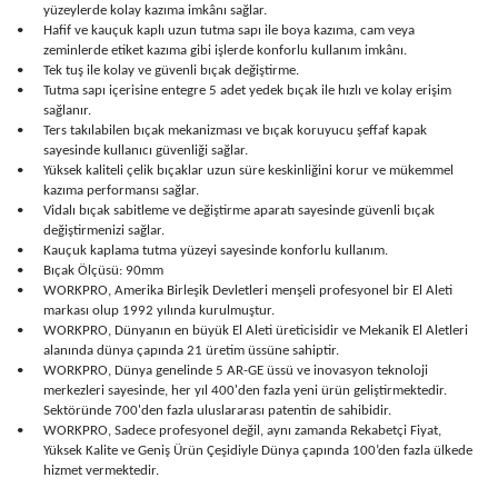
yüzeylerde kolay kazıma imkânı sağlar.
•
Hafif ve kauçuk kaplı uzun tutma sapı ile boya kazıma, cam veya
zeminlerde etiket kazıma gibi işlerde konforlu kullanım imkânı.
•
Tek tuş ile kolay ve güvenli bıçak değiştirme.
•
Tutma sapı içerisine entegre 5 adet yedek bıçak ile hızlı ve kolay erişim
sağlanır.
•
Ters takılabilen bıçak mekanizması ve bıçak koruyucu şeffaf kapak
sayesinde kullanıcı güvenliği sağlar.
•
Yüksek kaliteli çelik bıçaklar uzun süre keskinliğini korur ve mükemmel
kazıma performansı sağlar.
•
Vidalı bıçak sabitleme ve değiştirme aparatı sayesinde güvenli bıçak
değiştirmenizi sağlar.
•
Kauçuk kaplama tutma yüzeyi sayesinde konforlu kullanım.
•
Bıçak Ölçüsü: 90mm
•
WORKPRO, Amerika Birleşik Devletleri menşeli profesyonel bir El Aleti
markası olup 1992 yılında kurulmuştur.
•
WORKPRO, Dünyanın en büyük El Aleti üreticisidir ve Mekanik El Aletleri
alanında dünya çapında 21 üretim üssüne sahiptir.
•
WORKPRO, Dünya genelinde 5 AR-GE üssü ve inovasyon teknoloji
merkezleri sayesinde, her yıl 400'den fazla yeni ürün geliştirmektedir.
Sektöründe 700'den fazla uluslararası patentin de sahibidir.
•
WORKPRO, Sadece profesyonel değil, aynı zamanda Rekabetçi Fiyat,
Yüksek Kalite ve Geniş Ürün Çeşidiyle Dünya çapında 100’den fazla ülkede
hizmet vermektedir.