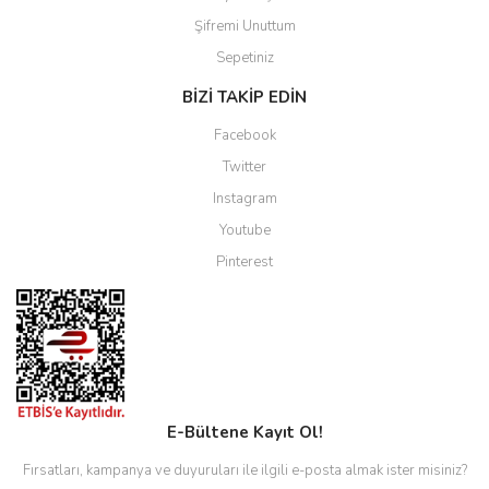
Şifremi Unuttum
Sepetiniz
BİZİ TAKİP EDİN
Facebook
Twitter
Instagram
Youtube
Pinterest
E-Bültene Kayıt Ol!
Fırsatları, kampanya ve duyuruları ile ilgili e-posta almak ister misiniz?