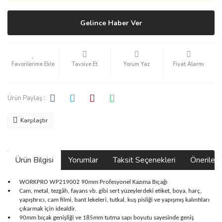
Gelince Haber Ver
Tavsiye Et
Yorum Yaz
Fiyat Alarmı
Ürün Paylaş :
Karşılaştır
Ürün Bilgisi
Yorumlar
Taksit Seçenekleri
Önerilerin
•
WORKPRO WP219002 90mm Profesyonel Kazıma Bıçağı
•
Cam, metal, tezgâh, fayans vb. gibi sert yüzeylerdeki etiket, boya, harç,
yapıştırıcı, cam filmi, bant lekeleri, tutkal, kuş pisliği ve yapışmış kalıntıları
çıkarmak için idealdir.
•
90mm bıçak genişliği ve 185mm tutma sapı boyutu sayesinde geniş