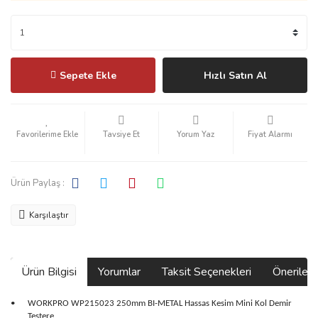
Sepete Ekle
Hızlı Satın Al
Tavsiye Et
Yorum Yaz
Fiyat Alarmı
Ürün Paylaş :
Karşılaştır
Ürün Bilgisi
Yorumlar
Taksit Seçenekleri
Önerilerin
•
WORKPRO WP215023 250mm BI-METAL Hassas Kesim Mini Kol Demir
Testere