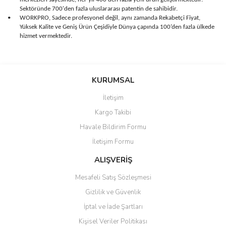
Sektöründe 700'den fazla uluslararası patentin de sahibidir.
•
WORKPRO, Sadece profesyonel değil, aynı zamanda Rekabetçi Fiyat,
Yüksek Kalite ve Geniş Ürün Çeşidiyle Dünya çapında 100’den fazla ülkede
hizmet vermektedir.
Bu ürünün fiyat bilgisi, resim, ürün açıklamalarında ve diğer
konularda yetersiz gördüğünüz noktaları öneri formunu kullanarak
Bu ürüne ilk yorumu siz yapın!
KURUMSAL
tarafımıza iletebilirsiniz.
Görüş ve önerileriniz için teşekkür ederiz.
İletişim
Yorum Yaz
Kargo Takibi
Ürün resmi kalitesiz, bozuk veya görüntülenemiyor.
Havale Bildirim Formu
Ürün açıklamasında eksik bilgiler bulunuyor.
İletişim Formu
Ürün bilgilerinde hatalar bulunuyor.
Ürün fiyatı diğer sitelerden daha pahalı.
ALIŞVERİŞ
Bu ürüne benzer farklı alternatifler olmalı.
Mesafeli Satış Sözleşmesi
Gizlilik ve Güvenlik
İptal ve İade Şartları
Kişisel Veriler Politikası