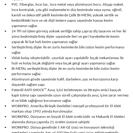
•
PVC, Fiberglas, İnce Sac, ince metal veya alüminyum boru, Ahşap maket,
ince kontrplak, çıta gibi malzemelerin düz kesiminde veya oyma, eğimli,
kavisli ve dekoratif şekilli kesimlerde Çelik BI-METAL yüksek sertlik ve
keskinlikteki ince ve sık dişli testere yapısı sayesinde hassas kesim
yapmanızı sağlar.
•
24 TPI ısıl işlem görmüş yüksek sertliğe sahip çapraz diş tasarımı ve her iki
yönü keskinleştirilmiş dişler sayesinde ileri ve geri hareketlerde kesim
yaparak iki kat hızlı kesim yapmanızı sağlar.
•
Sertleştirilmiş dişler ile en zorlu kesimlerde bile üstün kesim performansı
sağlar.
•
Vidalı kolay sıkıştırılabilir, uzunluk ayarı yapılabilir bıçak mekanizması ile
hızlı ve kolay bıçak değişimi veya bıçak gergi ayarı yapmanızı sağlar.
•
BI-METAL sertleştirilmiş dişler ile en zorlu kesimlerde bile üstün kesim
performansı sağlar.
•
Alüminyum gövde sayesinde hafif, darbelere, pas ve korozyona karşı
dayanıklı sağlam yapı.
•
Patentli ANTI-SHOCK™ Avuç içini terletmeyen ve titreşim emici kauçuk
kaplı tutma sapı sayesinde uzun süreli çalışmalarda avuç içine zarar vermez
el ve bilek sağlığınızı korumanızı sağlar.
•
WORKPRO, Amerika Birleşik Devletleri menşeli profesyonel bir El Aleti
markası olup 1992 yılında kurulmuştur.
•
WORKPRO, Dünyanın en büyük El Aleti üreticisidir ve Mekanik El Aletleri
alanında dünya çapında 21 üretim üssüne sahiptir.
•
WORKPRO, Dünya genelinde 5 AR-GE üssü ve inovasyon teknoloji
merkezleri sayesinde, her yıl 400'den fazla yeni ürün geliştirmektedir.