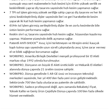
yumuşak veya sert malzemelerin hızlı kesimi için 65Mn yüksek sertlik ve
keskinlikteki çapraz diş tasarımı sayesinde hızlı kesim yapmanızı sağlar.
•
7 TPI ısıl işlem görmüş yüksek sertliğe sahip çapraz diş tasarımı ve her iki
yönü keskinleştirilmiş dişler sayesinde ileri ve geri hareketlerde kesim
yaparak iki kat hızlı kesim yapmanızı sağlar.
•
65Mn Isıl işlem görmüş sertleştirilmiş dişler ile en zorlu kesimlerde bile
üstün kesim performansı sağlar.
•
Keskin sivri uç tasarımı sayesinde hızlı kesim sağlar, hizasından kaydırma
yapmaz. Malzeme yüzeyinde delik açmanızı sağlar.
•
Patentli ANTI-SHOCK™ Avuç içini terletmeyen ve titreşim emici kauçuk
kaplı tutma sapı sayesinde uzun süreli çalışmalarda avuç içine zarar vermez
el ve bilek sağlığınızı korumanızı sağlar.
•
WORKPRO, Amerika Birleşik Devletleri menşeli profesyonel bir El Aleti
markası olup 1992 yılında kurulmuştur.
•
WORKPRO, Dünyanın en büyük El Aleti üreticisidir ve Mekanik El Aletleri
alanında dünya çapında 21 üretim üssüne sahiptir.
•
WORKPRO, Dünya genelinde 5 AR-GE üssü ve inovasyon teknoloji
merkezleri sayesinde, her yıl 400'den fazla yeni ürün geliştirmektedir.
Sektöründe 700'den fazla uluslararası patentin de sahibidir.
•
WORKPRO, Sadece profesyonel değil, aynı zamanda Rekabetçi Fiyat,
Yüksek Kalite ve Geniş Ürün Çeşidiyle Dünya çapında 100’den fazla ülkede
hizmet vermektedir.
Bu ürünün fiyat bilgisi, resim, ürün açıklamalarında ve diğer