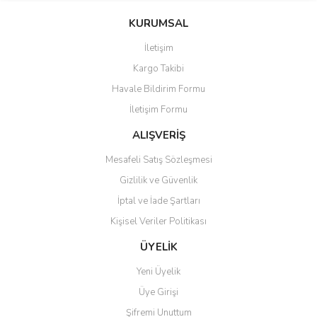
konularda yetersiz gördüğünüz noktaları öneri formunu kullanarak
Bu ürüne ilk yorumu siz yapın!
KURUMSAL
tarafımıza iletebilirsiniz.
Görüş ve önerileriniz için teşekkür ederiz.
İletişim
Yorum Yaz
Kargo Takibi
Ürün resmi kalitesiz, bozuk veya görüntülenemiyor.
Havale Bildirim Formu
Ürün açıklamasında eksik bilgiler bulunuyor.
İletişim Formu
Ürün bilgilerinde hatalar bulunuyor.
Ürün fiyatı diğer sitelerden daha pahalı.
ALIŞVERİŞ
Bu ürüne benzer farklı alternatifler olmalı.
Mesafeli Satış Sözleşmesi
Gizlilik ve Güvenlik
İptal ve İade Şartları
Kişisel Veriler Politikası
Gönder
ÜYELİK
Yeni Üyelik
Üye Girişi
Şifremi Unuttum