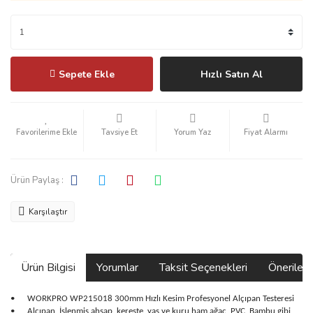
Sepete Ekle
Hızlı Satın Al
Tavsiye Et
Yorum Yaz
Fiyat Alarmı
Ürün Paylaş :
Karşılaştır
Ürün Bilgisi
Yorumlar
Taksit Seçenekleri
Önerilerin
•
WORKPRO WP215018 300mm Hızlı Kesim Profesyonel Alçıpan Testeresi
•
Alçıpan, İşlenmiş ahşap, kereste, yaş ve kuru ham ağaç, PVC, Bambu gibi