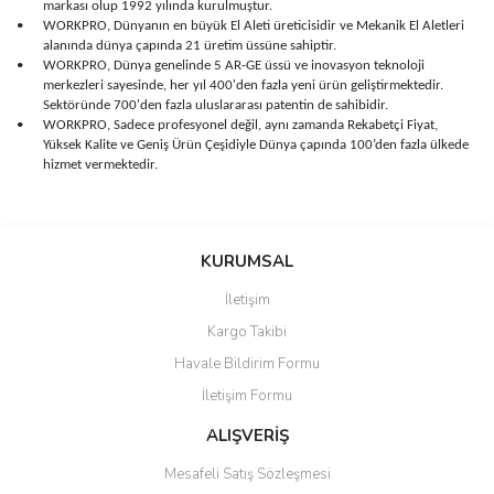
markası olup 1992 yılında kurulmuştur.
•
WORKPRO, Dünyanın en büyük El Aleti üreticisidir ve Mekanik El Aletleri
alanında dünya çapında 21 üretim üssüne sahiptir.
•
WORKPRO, Dünya genelinde 5 AR-GE üssü ve inovasyon teknoloji
merkezleri sayesinde, her yıl 400'den fazla yeni ürün geliştirmektedir.
Sektöründe 700'den fazla uluslararası patentin de sahibidir.
•
WORKPRO, Sadece profesyonel değil, aynı zamanda Rekabetçi Fiyat,
Yüksek Kalite ve Geniş Ürün Çeşidiyle Dünya çapında 100’den fazla ülkede
hizmet vermektedir.
Bu ürünün fiyat bilgisi, resim, ürün açıklamalarında ve diğer
konularda yetersiz gördüğünüz noktaları öneri formunu kullanarak
Bu ürüne ilk yorumu siz yapın!
KURUMSAL
tarafımıza iletebilirsiniz.
Görüş ve önerileriniz için teşekkür ederiz.
İletişim
Yorum Yaz
Kargo Takibi
Ürün resmi kalitesiz, bozuk veya görüntülenemiyor.
Havale Bildirim Formu
Ürün açıklamasında eksik bilgiler bulunuyor.
İletişim Formu
Ürün bilgilerinde hatalar bulunuyor.
Ürün fiyatı diğer sitelerden daha pahalı.
ALIŞVERİŞ
Bu ürüne benzer farklı alternatifler olmalı.
Mesafeli Satış Sözleşmesi