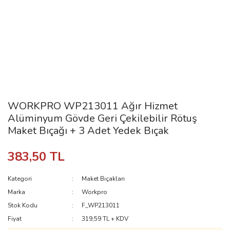
WORKPRO WP213011 Ağır Hizmet
Alüminyum Gövde Geri Çekilebilir Rötuş
Maket Bıçağı + 3 Adet Yedek Bıçak
383,50 TL
Kategori
Maket Bıçakları
Marka
Workpro
Stok Kodu
F_WP213011
Fiyat
319,59 TL + KDV