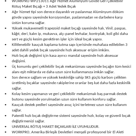
•
WORKPRO WP213011 Ağır Hizmet Alüminyum Gövde Geri Çekilebilir
Rötuş Maket Bıçağı + 3 Adet Yedek Bıçak
•
Ağır hizmet tipi son derece dayanıklı ve paslanmaz Alüminyum döküm
gövde yapısı sayesinde korozyondan, paslanmadan ve darbelere karşı
üstün koruma sağlar.
•
Yüksek mukavemetli trapezoid maket bıçağı sayesinde halı, Vinil, paspas,
kâğıt, deri, kalın ip, mukavva, alçı panel levhalar, kontrplak, koli gibi daha
sert ve güçlü kesim gerektiren işler için ideal bıçak yapısı.
•
Kilitlenebilir kauçuk kaplama tutma sapı içerisinde muhafaza edilebilen 3
adet dahili yedek bıçak sayesinde hızlı aksesuar erişim imkânı.
•
Hızlı bıçak değişimi için kasa ayırıcı mandal sayesinde hızlı aksesuar
değişimi.
•
Üç konumlu geri çekilebilir bıçak mekanizması sayesinde bıçağın tüm kesici
alanı eşit miktarda ve daha uzun süre kullanmanıza imkân sağlar.
•
Son derece sağlam ve yüksek keskinliğe sahip SK5 güçlü karbon çelikten
üretilmiş bıçaklar sayesinde rakiplerine oranlar beş kat daha fazla keskinlik
sağlar.
•
Kolay kesim yapmanızı ve geri çekilebilir mekanizmalı baş parmak destek
butonu sayesinde yorulmadan uzun süre kullanım konforu sağlar.
•
Kauçuk destek pedleri sayesinde avuç içini terletmez uzun süre kullanım
sağlar.
•
Patentli hızlı bıçak değiştirme sistemi sayesinde hızlı, kolay ve güvenli bıçak
değiştirmenizi sağlar.
•
UNIVERSAL RÖTUŞ MAKET BIÇAKLARI İLE UYUMLUDUR.
•
WORKPRO, Amerika Birleşik Devletleri menşeli profesyonel bir El Aleti