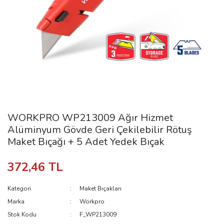
WORKPRO WP213009 Ağır Hizmet
Alüminyum Gövde Geri Çekilebilir Rötuş
Maket Bıçağı + 5 Adet Yedek Bıçak
372,46 TL
Kategori
Maket Bıçakları
Marka
Workpro
Stok Kodu
F_WP213009