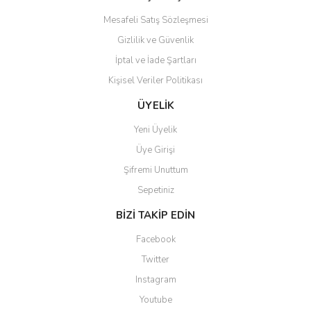
Bu ürüne benzer farklı alternatifler olmalı.
Mesafeli Satış Sözleşmesi
Gizlilik ve Güvenlik
İptal ve İade Şartları
Kişisel Veriler Politikası
Gönder
ÜYELİK
Yeni Üyelik
Üye Girişi
Şifremi Unuttum
Sepetiniz
BİZİ TAKİP EDİN
Facebook
Twitter
Instagram
Youtube