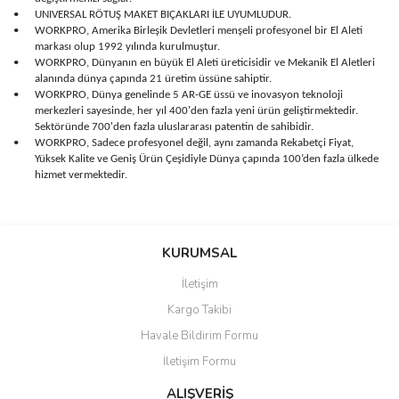
•
UNIVERSAL RÖTUŞ MAKET BIÇAKLARI İLE UYUMLUDUR.
•
WORKPRO, Amerika Birleşik Devletleri menşeli profesyonel bir El Aleti
markası olup 1992 yılında kurulmuştur.
•
WORKPRO, Dünyanın en büyük El Aleti üreticisidir ve Mekanik El Aletleri
alanında dünya çapında 21 üretim üssüne sahiptir.
•
WORKPRO, Dünya genelinde 5 AR-GE üssü ve inovasyon teknoloji
merkezleri sayesinde, her yıl 400'den fazla yeni ürün geliştirmektedir.
Sektöründe 700'den fazla uluslararası patentin de sahibidir.
•
WORKPRO, Sadece profesyonel değil, aynı zamanda Rekabetçi Fiyat,
Yüksek Kalite ve Geniş Ürün Çeşidiyle Dünya çapında 100’den fazla ülkede
hizmet vermektedir.
Bu ürünün fiyat bilgisi, resim, ürün açıklamalarında ve diğer
konularda yetersiz gördüğünüz noktaları öneri formunu kullanarak
Bu ürüne ilk yorumu siz yapın!
KURUMSAL
tarafımıza iletebilirsiniz.
Görüş ve önerileriniz için teşekkür ederiz.
İletişim
Yorum Yaz
Kargo Takibi
Ürün resmi kalitesiz, bozuk veya görüntülenemiyor.
Havale Bildirim Formu
Ürün açıklamasında eksik bilgiler bulunuyor.
İletişim Formu
Ürün bilgilerinde hatalar bulunuyor.
Ürün fiyatı diğer sitelerden daha pahalı.
ALIŞVERİŞ