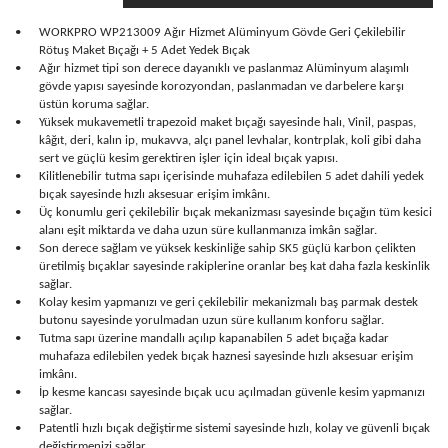
•
WORKPRO WP213009 Ağır Hizmet Alüminyum Gövde Geri Çekilebilir
Rötuş Maket Bıçağı + 5 Adet Yedek Bıçak
•
Ağır hizmet tipi son derece dayanıklı ve paslanmaz Alüminyum alaşımlı
gövde yapısı sayesinde korozyondan, paslanmadan ve darbelere karşı
üstün koruma sağlar.
•
Yüksek mukavemetli trapezoid maket bıçağı sayesinde halı, Vinil, paspas,
kâğıt, deri, kalın ip, mukavva, alçı panel levhalar, kontrplak, koli gibi daha
sert ve güçlü kesim gerektiren işler için ideal bıçak yapısı.
•
Kilitlenebilir tutma sapı içerisinde muhafaza edilebilen 5 adet dahili yedek
bıçak sayesinde hızlı aksesuar erişim imkânı.
•
Üç konumlu geri çekilebilir bıçak mekanizması sayesinde bıçağın tüm kesici
alanı eşit miktarda ve daha uzun süre kullanmanıza imkân sağlar.
•
Son derece sağlam ve yüksek keskinliğe sahip SK5 güçlü karbon çelikten
üretilmiş bıçaklar sayesinde rakiplerine oranlar beş kat daha fazla keskinlik
sağlar.
•
Kolay kesim yapmanızı ve geri çekilebilir mekanizmalı baş parmak destek
butonu sayesinde yorulmadan uzun süre kullanım konforu sağlar.
•
Tutma sapı üzerine mandallı açılıp kapanabilen 5 adet bıçağa kadar
muhafaza edilebilen yedek bıçak haznesi sayesinde hızlı aksesuar erişim
imkânı.
•
İp kesme kancası sayesinde bıçak ucu açılmadan güvenle kesim yapmanızı
sağlar.
•
Patentli hızlı bıçak değiştirme sistemi sayesinde hızlı, kolay ve güvenli bıçak
değiştirmenizi sağlar.