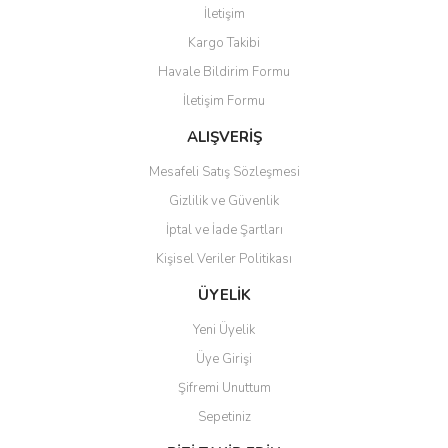
İletişim
Yorum Yaz
Kargo Takibi
Ürün resmi kalitesiz, bozuk veya görüntülenemiyor.
Havale Bildirim Formu
Ürün açıklamasında eksik bilgiler bulunuyor.
İletişim Formu
Ürün bilgilerinde hatalar bulunuyor.
Ürün fiyatı diğer sitelerden daha pahalı.
ALIŞVERİŞ
Bu ürüne benzer farklı alternatifler olmalı.
Mesafeli Satış Sözleşmesi
Gizlilik ve Güvenlik
İptal ve İade Şartları
Kişisel Veriler Politikası
Gönder
ÜYELİK
Yeni Üyelik
Üye Girişi
Şifremi Unuttum
Sepetiniz