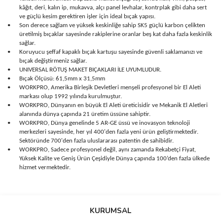
kâğıt, deri, kalın ip, mukavva, alçı panel levhalar, kontrplak gibi daha sert
ve güçlü kesim gerektiren işler için ideal bıçak yapısı.
•
Son derece sağlam ve yüksek keskinliğe sahip SK5 güçlü karbon çelikten
üretilmiş bıçaklar sayesinde rakiplerine oranlar beş kat daha fazla keskinlik
sağlar.
•
Koruyucu şeffaf kapaklı bıçak kartuşu sayesinde güvenli saklamanızı ve
bıçak değiştirmeniz sağlar.
•
UNIVERSAL RÖTUŞ MAKET BIÇAKLARI İLE UYUMLUDUR.
•
Bıçak Ölçüsü: 61,5mm x 31,5mm
•
WORKPRO, Amerika Birleşik Devletleri menşeli profesyonel bir El Aleti
markası olup 1992 yılında kurulmuştur.
•
WORKPRO, Dünyanın en büyük El Aleti üreticisidir ve Mekanik El Aletleri
alanında dünya çapında 21 üretim üssüne sahiptir.
•
WORKPRO, Dünya genelinde 5 AR-GE üssü ve inovasyon teknoloji
merkezleri sayesinde, her yıl 400'den fazla yeni ürün geliştirmektedir.
Sektöründe 700'den fazla uluslararası patentin de sahibidir.
•
WORKPRO, Sadece profesyonel değil, aynı zamanda Rekabetçi Fiyat,
Yüksek Kalite ve Geniş Ürün Çeşidiyle Dünya çapında 100’den fazla ülkede
hizmet vermektedir.
Bu ürünün fiyat bilgisi, resim, ürün açıklamalarında ve diğer
konularda yetersiz gördüğünüz noktaları öneri formunu kullanarak
Bu ürüne ilk yorumu siz yapın!
KURUMSAL
tarafımıza iletebilirsiniz.
Görüş ve önerileriniz için teşekkür ederiz.