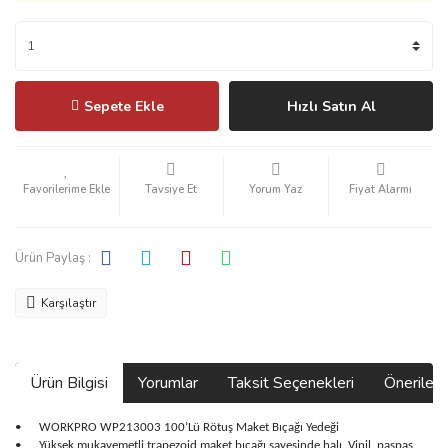
Sepete Ekle
Hızlı Satın Al
Tavsiye Et
Yorum Yaz
Fiyat Alarmı
Ürün Paylaş :
Karşılaştır
Ürün Bilgisi
Yorumlar
Taksit Seçenekleri
Önerilerin
•
WORKPRO WP213003 100’Lü Rötuş Maket Bıçağı Yedeği
•
Yüksek mukavemetli trapezoid maket bıçağı sayesinde halı, Vinil, paspas,