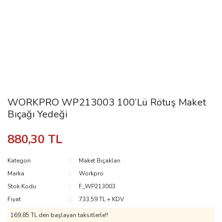
WORKPRO WP213003 100’Lü Rötuş Maket
Bıçağı Yedeği
880,30 TL
Kategori
Maket Bıçakları
Marka
Workpro
Stok Kodu
F_WP213003
Fiyat
733,59 TL + KDV
169,85 TL den başlayan taksitlerle!!