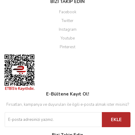
BİZİ TAKİP EDİN
Facebook
Twitter
Instagram
Youtube
Pinterest
E-Bültene Kayıt Ol!
Fırsatları, kampanya ve duyuruları ile ilgili e-posta almak ister misiniz?
EKLE