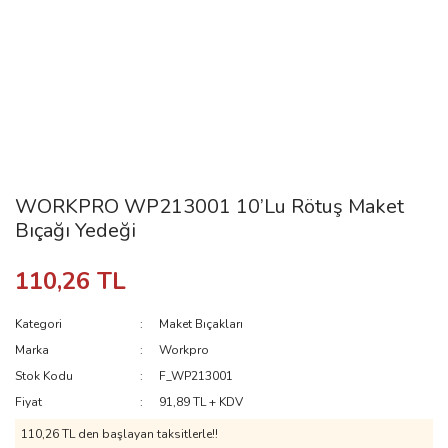
WORKPRO WP213001 10’Lu Rötuş Maket
Bıçağı Yedeği
110,26 TL
Kategori
Maket Bıçakları
Marka
Workpro
Stok Kodu
F_WP213001
Fiyat
91,89 TL + KDV
110,26 TL den başlayan taksitlerle!!