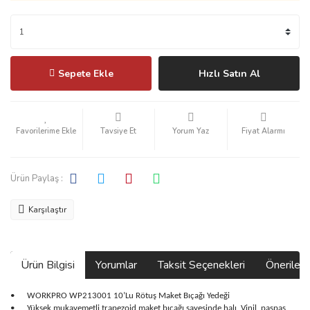
Sepete Ekle
Hızlı Satın Al
Tavsiye Et
Yorum Yaz
Fiyat Alarmı
Ürün Paylaş :
Karşılaştır
Ürün Bilgisi
Yorumlar
Taksit Seçenekleri
Önerilerin
•
WORKPRO WP213001 10’Lu Rötuş Maket Bıçağı Yedeği
•
Yüksek mukavemetli trapezoid maket bıçağı sayesinde halı, Vinil, paspas,