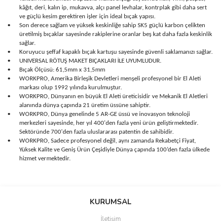
kâğıt, deri, kalın ip, mukavva, alçı panel levhalar, kontrplak gibi daha sert
ve güçlü kesim gerektiren işler için ideal bıçak yapısı.
•
Son derece sağlam ve yüksek keskinliğe sahip SK5 güçlü karbon çelikten
üretilmiş bıçaklar sayesinde rakiplerine oranlar beş kat daha fazla keskinlik
sağlar.
•
Koruyucu şeffaf kapaklı bıçak kartuşu sayesinde güvenli saklamanızı sağlar.
•
UNIVERSAL RÖTUŞ MAKET BIÇAKLARI İLE UYUMLUDUR.
•
Bıçak Ölçüsü: 61,5mm x 31,5mm
•
WORKPRO, Amerika Birleşik Devletleri menşeli profesyonel bir El Aleti
markası olup 1992 yılında kurulmuştur.
•
WORKPRO, Dünyanın en büyük El Aleti üreticisidir ve Mekanik El Aletleri
alanında dünya çapında 21 üretim üssüne sahiptir.
•
WORKPRO, Dünya genelinde 5 AR-GE üssü ve inovasyon teknoloji
merkezleri sayesinde, her yıl 400'den fazla yeni ürün geliştirmektedir.
Sektöründe 700'den fazla uluslararası patentin de sahibidir.
•
WORKPRO, Sadece profesyonel değil, aynı zamanda Rekabetçi Fiyat,
Yüksek Kalite ve Geniş Ürün Çeşidiyle Dünya çapında 100’den fazla ülkede
hizmet vermektedir.
Bu ürünün fiyat bilgisi, resim, ürün açıklamalarında ve diğer
konularda yetersiz gördüğünüz noktaları öneri formunu kullanarak
Bu ürüne ilk yorumu siz yapın!
KURUMSAL
tarafımıza iletebilirsiniz.
Görüş ve önerileriniz için teşekkür ederiz.
İletişim