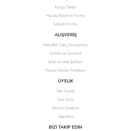
Yorum Yaz
Kargo Takibi
Ürün resmi kalitesiz, bozuk veya görüntülenemiyor.
Havale Bildirim Formu
Ürün açıklamasında eksik bilgiler bulunuyor.
İletişim Formu
Ürün bilgilerinde hatalar bulunuyor.
Ürün fiyatı diğer sitelerden daha pahalı.
ALIŞVERİŞ
Bu ürüne benzer farklı alternatifler olmalı.
Mesafeli Satış Sözleşmesi
Gizlilik ve Güvenlik
İptal ve İade Şartları
Kişisel Veriler Politikası
Gönder
ÜYELİK
Yeni Üyelik
Üye Girişi
Şifremi Unuttum
Sepetiniz
BİZİ TAKİP EDİN