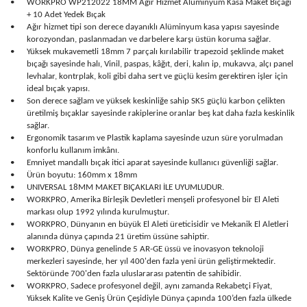
•
WORKPRO WP212022 18MM Ağır Hizmet Alüminyum Kasa Maket Bıçağı
+ 10 Adet Yedek Bıçak
•
Ağır hizmet tipi son derece dayanıklı Alüminyum kasa yapısı sayesinde
korozyondan, paslanmadan ve darbelere karşı üstün koruma sağlar.
•
Yüksek mukavemetli 18mm 7 parçalı kırılabilir trapezoid şeklinde maket
bıçağı sayesinde halı, Vinil, paspas, kâğıt, deri, kalın ip, mukavva, alçı panel
levhalar, kontrplak, koli gibi daha sert ve güçlü kesim gerektiren işler için
ideal bıçak yapısı.
•
Son derece sağlam ve yüksek keskinliğe sahip SK5 güçlü karbon çelikten
üretilmiş bıçaklar sayesinde rakiplerine oranlar beş kat daha fazla keskinlik
sağlar.
•
Ergonomik tasarım ve Plastik kaplama sayesinde uzun süre yorulmadan
konforlu kullanım imkânı.
•
Emniyet mandallı bıçak itici aparat sayesinde kullanıcı güvenliği sağlar.
•
Ürün boyutu: 160mm x 18mm
•
UNIVERSAL 18MM MAKET BIÇAKLARI İLE UYUMLUDUR.
•
WORKPRO, Amerika Birleşik Devletleri menşeli profesyonel bir El Aleti
markası olup 1992 yılında kurulmuştur.
•
WORKPRO, Dünyanın en büyük El Aleti üreticisidir ve Mekanik El Aletleri
alanında dünya çapında 21 üretim üssüne sahiptir.
•
WORKPRO, Dünya genelinde 5 AR-GE üssü ve inovasyon teknoloji
merkezleri sayesinde, her yıl 400'den fazla yeni ürün geliştirmektedir.
Sektöründe 700'den fazla uluslararası patentin de sahibidir.
•
WORKPRO, Sadece profesyonel değil, aynı zamanda Rekabetçi Fiyat,
Yüksek Kalite ve Geniş Ürün Çeşidiyle Dünya çapında 100’den fazla ülkede