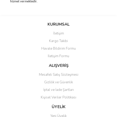
hizmet vermektedir.
Bu ürünün fiyat bilgisi, resim, ürün açıklamalarında ve diğer
konularda yetersiz gördüğünüz noktaları öneri formunu kullanarak
Bu ürüne ilk yorumu siz yapın!
KURUMSAL
tarafımıza iletebilirsiniz.
Görüş ve önerileriniz için teşekkür ederiz.
İletişim
Yorum Yaz
Kargo Takibi
Ürün resmi kalitesiz, bozuk veya görüntülenemiyor.
Havale Bildirim Formu
Ürün açıklamasında eksik bilgiler bulunuyor.
İletişim Formu
Ürün bilgilerinde hatalar bulunuyor.
Ürün fiyatı diğer sitelerden daha pahalı.
ALIŞVERİŞ
Bu ürüne benzer farklı alternatifler olmalı.
Mesafeli Satış Sözleşmesi
Gizlilik ve Güvenlik
İptal ve İade Şartları
Kişisel Veriler Politikası
Gönder
ÜYELİK
Yeni Üyelik