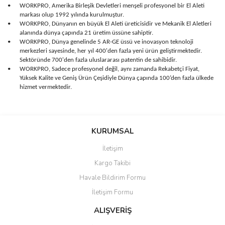
•
WORKPRO, Amerika Birleşik Devletleri menşeli profesyonel bir El Aleti
markası olup 1992 yılında kurulmuştur.
•
WORKPRO, Dünyanın en büyük El Aleti üreticisidir ve Mekanik El Aletleri
alanında dünya çapında 21 üretim üssüne sahiptir.
•
WORKPRO, Dünya genelinde 5 AR-GE üssü ve inovasyon teknoloji
merkezleri sayesinde, her yıl 400'den fazla yeni ürün geliştirmektedir.
Sektöründe 700'den fazla uluslararası patentin de sahibidir.
•
WORKPRO, Sadece profesyonel değil, aynı zamanda Rekabetçi Fiyat,
Yüksek Kalite ve Geniş Ürün Çeşidiyle Dünya çapında 100’den fazla ülkede
hizmet vermektedir.
Bu ürünün fiyat bilgisi, resim, ürün açıklamalarında ve diğer
konularda yetersiz gördüğünüz noktaları öneri formunu kullanarak
Bu ürüne ilk yorumu siz yapın!
KURUMSAL
tarafımıza iletebilirsiniz.
Görüş ve önerileriniz için teşekkür ederiz.
İletişim
Yorum Yaz
Kargo Takibi
Ürün resmi kalitesiz, bozuk veya görüntülenemiyor.
Havale Bildirim Formu
Ürün açıklamasında eksik bilgiler bulunuyor.
İletişim Formu
Ürün bilgilerinde hatalar bulunuyor.
Ürün fiyatı diğer sitelerden daha pahalı.
ALIŞVERİŞ
Bu ürüne benzer farklı alternatifler olmalı.