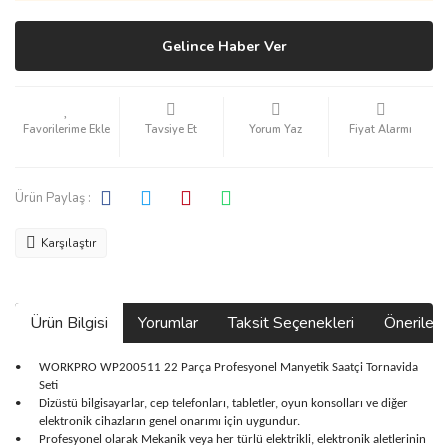
Gelince Haber Ver
Tavsiye Et
Yorum Yaz
Fiyat Alarmı
Ürün Paylaş :
Karşılaştır
Ürün Bilgisi
Yorumlar
Taksit Seçenekleri
Önerilerin
•
WORKPRO WP200511 22 Parça Profesyonel Manyetik Saatçi Tornavida
Seti
•
Dizüstü bilgisayarlar, cep telefonları, tabletler, oyun konsolları ve diğer
elektronik cihazların genel onarımı için uygundur.
•
Profesyonel olarak Mekanik veya her türlü elektrikli, elektronik aletlerinin