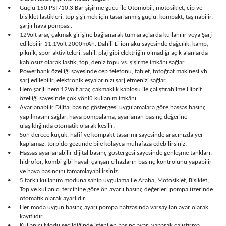
•
Güçlü 150 PSI /10.3 Bar şişirme gücü ile Otomobil, motosiklet, cip ve
bisiklet lastikleri, top şişirmek için tasarlanmış güçlü, kompakt, taşınabilir,
şarjlı hava pompası.
•
12Volt araç çakmak girişine bağlanarak tüm araçlarda kullanılır veya Şarj
edilebilir 11.1Volt 2000mAh. Dahili Li-ion akü sayesinde dağcılık, kamp,
piknik, spor aktiviteleri, sahil, plaj gibi elektriğin olmadığı açık alanlarda
kablosuz olarak lastik, top, deniz topu vs. şişirme imkânı sağlar.
•
Powerbank özelliği sayesinde cep telefonu, tablet, fotoğraf makinesi vb.
şarj edilebilir, elektronik eşyalarınızı şarj etmenizi sağlar.
•
Hem şarjlı hem 12Volt araç çakmaklık kablosu ile çalıştırabilme Hibrit
özelliği sayesinde çok yönlü kullanım imkânı.
•
Ayarlanabilir Dijital basınç göstergesi uygulamalara göre hassas basınç
yapılmasını sağlar, hava pompalama, ayarlanan basınç değerine
ulaşıldığında otomatik olarak kesilir.
•
Son derece küçük, hafif ve kompakt tasarımı sayesinde aracınızda yer
kaplamaz, torpido gözünde bile kolayca muhafaza edebilirsiniz.
•
Hassas ayarlanabilir dijital basınç göstergesi sayesinde genleşme tankları,
hidrofor, kombi gibi havalı çalışan cihazların basınç kontrolünü yapabilir
ve hava basıncını tamamlayabilirsiniz.
•
5 farklı kullanım moduna sahip uygulama ile Araba, Motosiklet, Bisiklet,
Top ve kullanıcı tercihine göre ön ayarlı basınç değerleri pompa üzerinde
otomatik olarak ayarlıdır.
•
Her moda uygun basınç ayarı pompa hafızasında varsayılan ayar olarak
kayıtlıdır.
•
Kullanıcı Modu seçildiğinde istenilen basınç ayarı yaparak çalıştırma