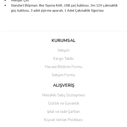
•
Menşei: ÇİN
•
Standart Ekipman: Bez Taşıma Kılıfı, USB şarj kablosu, 3m 12V çakmaklık
güç kablosu, 3 adet şişirme aparatı, 1 Adet Çakmaklık Sigortası
Bu ürünün fiyat bilgisi, resim, ürün açıklamalarında ve diğer
konularda yetersiz gördüğünüz noktaları öneri formunu kullanarak
Bu ürüne ilk yorumu siz yapın!
KURUMSAL
tarafımıza iletebilirsiniz.
Görüş ve önerileriniz için teşekkür ederiz.
İletişim
Yorum Yaz
Kargo Takibi
Ürün resmi kalitesiz, bozuk veya görüntülenemiyor.
Havale Bildirim Formu
Ürün açıklamasında eksik bilgiler bulunuyor.
İletişim Formu
Ürün bilgilerinde hatalar bulunuyor.
Ürün fiyatı diğer sitelerden daha pahalı.
ALIŞVERİŞ
Bu ürüne benzer farklı alternatifler olmalı.
Mesafeli Satış Sözleşmesi
Gizlilik ve Güvenlik
İptal ve İade Şartları
Kişisel Veriler Politikası