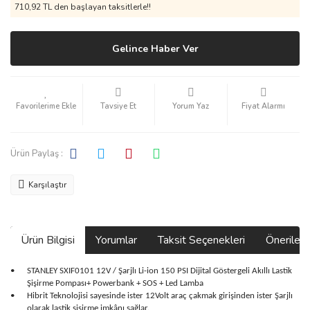
710,92 TL den başlayan taksitlerle!!
Gelince Haber Ver
Tavsiye Et
Yorum Yaz
Fiyat Alarmı
Ürün Paylaş :
Karşılaştır
Ürün Bilgisi
Yorumlar
Taksit Seçenekleri
Önerilerin
•
STANLEY SXIF0101 12V / Şarjlı Li-ion 150 PSI Dijital Göstergeli Akıllı Lastik
Şişirme Pompası+ Powerbank + SOS + Led Lamba
•
Hibrit Teknolojisi sayesinde ister 12Volt araç çakmak girişinden ister Şarjlı
olarak lastik şişirme imkânı sağlar.