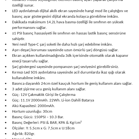
özelliği sunar.
•
LED aydınlatmalı dijital akıllı ekran sayesinde hangi mod ile çalıştığını ve
basınç ayar göstergesini dijital ekranda kolayca görebilme imkânı.
•
Dakikada maksimum 14,2L hava basma özelliği ile sınıfının en yüksek
performansını sağlar.
•
±1 PSI basınç hassasiyeti ile sınıfının en hassas lastik basınç sensörüne
sahiptir.
•
Yeni nesil Type-C şarj soketi ile daha hızlı şarj edebilme imkânı.
•
Aşırı deşarj koruması sayesinde uzun ömürlü şarj döngüsü sağlar.
•
Ekran açıkken kullanılmadığında 3dk içerisinde otomatik olarak kapanır
enerji tasarrufu sağlar.
•
Şarj göstergesi sayesinde pompanızın şarj seviyesini görebilirsiniz.
•
Kırmızı Led SOS aydınlatma sayesinde acil durumlarda ikaz ışığı olarak
kullanabilme imkânı.
•
Basınca dayanıklı 24cm özel kauçuk hortum ile geniş kullanım alanı sağlar.
•
3 adet şişirme ucu geniş kullanım alanı sağlar.
•
Güç: 12V Çakmaklık Girişi ile Çalıştırma
•
Güç: 11.1V 2000mAh. 22Wh. Li-ion Dahili Batarya
•
Akü Kapasitesi: 2000mAh.
•
Hortum uzunluğu: 30cm
•
Basınç Gücü: 150PSI – 10.3 Bar.
•
Basınç Değerleri: PSI & BAR, KPA & Kg/cm²
•
Ölçüler: Y: 5,5cm x G: 7,5cm x U:18cm
•
Ağırlık: 820gr.