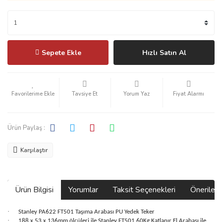
Sepete Ekle
Hızlı Satın Al
Tavsiye Et
Yorum Yaz
Fiyat Alarmı
Ürün Paylaş :
Karşılaştır
Ürün Bilgisi
Yorumlar
Taksit Seçenekleri
Önerilerin
·
Stanley PA622 FT501 Taşıma Arabası PU Yedek Teker
·
188 x 53 x 136mm ölçüleri ile Stanley FT501 60Kg Katlanır El Arabası ile