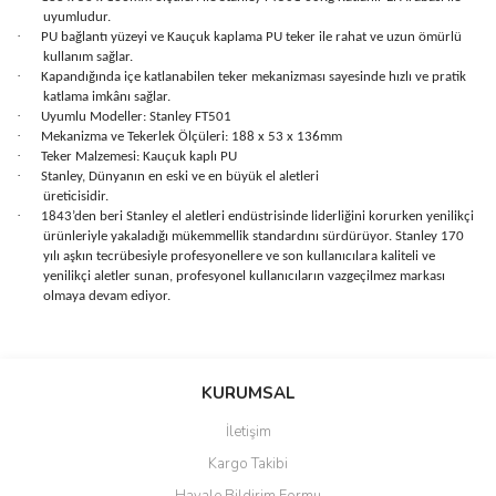
uyumludur.
·
PU bağlantı yüzeyi ve Kauçuk kaplama PU teker ile rahat ve uzun ömürlü
kullanım sağlar.
·
Kapandığında içe katlanabilen teker mekanizması sayesinde hızlı ve pratik
katlama imkânı sağlar.
·
Uyumlu Modeller: Stanley FT501
·
Mekanizma ve Tekerlek Ölçüleri: 188 x 53 x 136mm
·
Teker Malzemesi: Kauçuk kaplı PU
·
Stanley, Dünyanın en eski ve en büyük el aletleri
üreticisidir.
·
1843’den beri Stanley el aletleri endüstrisinde liderliğini korurken yenilikçi
ürünleriyle yakaladığı mükemmellik standardını sürdürüyor. Stanley 170
yılı aşkın tecrübesiyle profesyonellere ve son kullanıcılara kaliteli ve
yenilikçi aletler sunan, profesyonel kullanıcıların vazgeçilmez markası
olmaya devam ediyor.
Bu ürünün fiyat bilgisi, resim, ürün açıklamalarında ve diğer
konularda yetersiz gördüğünüz noktaları öneri formunu kullanarak
Bu ürüne ilk yorumu siz yapın!
KURUMSAL
tarafımıza iletebilirsiniz.
Görüş ve önerileriniz için teşekkür ederiz.
İletişim
Yorum Yaz
Kargo Takibi
Ürün resmi kalitesiz, bozuk veya görüntülenemiyor.