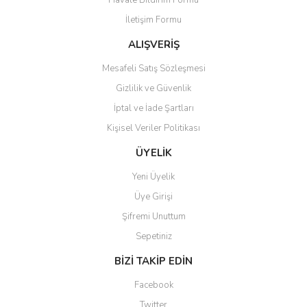
Havale Bildirim Formu
Ürün açıklamasında eksik bilgiler bulunuyor.
İletişim Formu
Ürün bilgilerinde hatalar bulunuyor.
Ürün fiyatı diğer sitelerden daha pahalı.
ALIŞVERİŞ
Bu ürüne benzer farklı alternatifler olmalı.
Mesafeli Satış Sözleşmesi
Gizlilik ve Güvenlik
İptal ve İade Şartları
Kişisel Veriler Politikası
Gönder
ÜYELİK
Yeni Üyelik
Üye Girişi
Şifremi Unuttum
Sepetiniz
BİZİ TAKİP EDİN
Facebook
Twitter