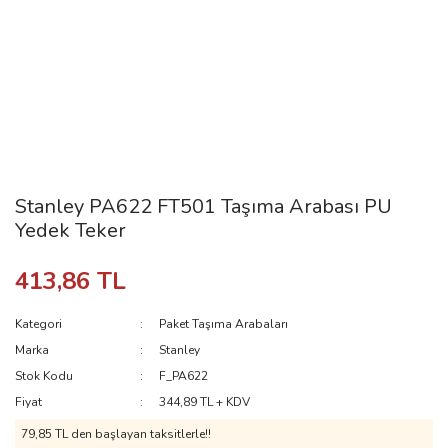
Stanley PA622 FT501 Taşıma Arabası PU
Yedek Teker
413,86 TL
Kategori
Paket Taşıma Arabaları
Marka
Stanley
Stok Kodu
F_PA622
Fiyat
344,89 TL + KDV
79,85 TL den başlayan taksitlerle!!