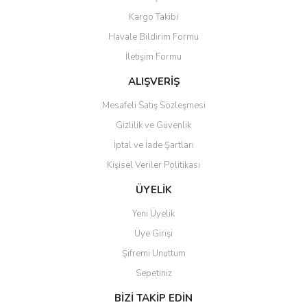
Yorum Yaz
Kargo Takibi
Ürün resmi kalitesiz, bozuk veya görüntülenemiyor.
Havale Bildirim Formu
Ürün açıklamasında eksik bilgiler bulunuyor.
İletişim Formu
Ürün bilgilerinde hatalar bulunuyor.
Ürün fiyatı diğer sitelerden daha pahalı.
ALIŞVERİŞ
Bu ürüne benzer farklı alternatifler olmalı.
Mesafeli Satış Sözleşmesi
Gizlilik ve Güvenlik
İptal ve İade Şartları
Kişisel Veriler Politikası
Gönder
ÜYELİK
Yeni Üyelik
Üye Girişi
Şifremi Unuttum
Sepetiniz
BİZİ TAKİP EDİN