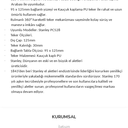
Arabası ile uyumludur.
·
95 x 125mm bağlantı yüzeyi ve Kauçuk kaplama PU teker ile rahat ve uzun
ömürlü kullanım sağlar.
·
Rulmanlı 360° hareketli teker mekanizması sayesinde kolay sürüş ve
manevra imkânı sağlar.
·
Uyumlu Modeller: Stanley PC528
·
Teker Ölçüleri;
·
Dış Çap: 125mm
·
Teker Kalınlığı: 30mm
·
Bağlantı Tabla Ölçüsü: 95 x 125mm
·
Teker Malzemesi: Kauçuk kaplı PU
·
Stanley, Dünyanın en eski ve en büyük el aletleri
üreticisidir.
·
1843’den beri Stanley el aletleri endüstrisinde liderliğini korurken yenilikçi
ürünleriyle yakaladığı mükemmellik standardını sürdürüyor. Stanley 170
yılı aşkın tecrübesiyle profesyonellere ve son kullanıcılara kaliteli ve
yenilikçi aletler sunan, profesyonel kullanıcıların vazgeçilmez markası
olmaya devam ediyor.
Bu ürünün fiyat bilgisi, resim, ürün açıklamalarında ve diğer
konularda yetersiz gördüğünüz noktaları öneri formunu kullanarak
Bu ürüne ilk yorumu siz yapın!
KURUMSAL
tarafımıza iletebilirsiniz.
Görüş ve önerileriniz için teşekkür ederiz.
İletişim