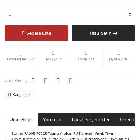
Sepete Ekle
Hızlı Satın Al
Tavsiye Et
Yorum Yaz
Fiyat Alarmı
Ürün Paylaş :
Karşılaştır
Ürün Bilgisi
Yorumlar
Taksit Seçenekleri
Önerilerin
·
Stanley PA608 PC528 Taşıma Arabası PU Hareketli Yedek Teker
·
125 x 30mm ölçüleri ile Stanley PC528 300Kg Profesyonel Paket Taşıma