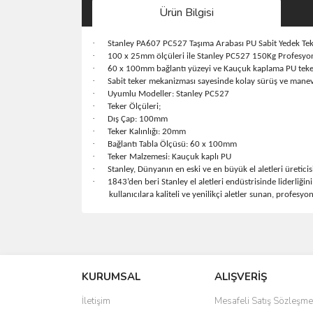
Ürün Bilgisi
·
Stanley PA607 PC527 Taşıma Arabası PU Sabit Yedek Te
·
100 x 25mm ölçüleri ile Stanley PC527 150Kg Profesyon
·
60 x 100mm bağlantı yüzeyi ve Kauçuk kaplama PU teker 
·
Sabit teker mekanizması sayesinde kolay sürüş ve manev
·
Uyumlu Modeller: Stanley PC527
·
Teker Ölçüleri;
·
Dış Çap: 100mm
·
Teker Kalınlığı: 20mm
·
Bağlantı Tabla Ölçüsü: 60 x 100mm
·
Teker Malzemesi: Kauçuk kaplı PU
·
Stanley, Dünyanın en eski ve en büyük el aletleri üreticisi
·
1843’den beri Stanley el aletleri endüstrisinde liderliğ
kullanıcılara kaliteli ve yenilikçi aletler sunan, profes
Bu ürünün fiyat bilgisi, resim, ürün açıklamalarında 
Görüş ve önerileriniz için teşekkür ederiz.
KURUMSAL
ALIŞVERİŞ
Ürün resmi kalitesiz, bozuk veya görüntülenemiyo
Ürün açıklamasında eksik bilgiler bulunuyor.
İletişim
Mesafeli Satış Sözleşme