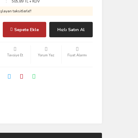
505,89 TL + KDV
layan taksitlerle!!
Sepete Ekle
Hızlı Satın Al
Tavsiye Et
Yorum Yaz
Fiyat Alarmı