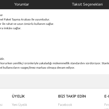
Yorumlar
Taksit Seçenekleri
ker
el Paket Taşıma Arabası ile uyumludur.
ile rahat ve uzun ömürlü kullanım sağlar.
ra imkânı sağlar.
dir.
ini korurken yenilikçi ürünleriyle yakaladığı mükemmellik standardını sürdürüyor. Stanl
yonel kullanıcıların vazgeçilmez markası olmaya devam ediyor.
ve diğer konularda yetersiz gördüğünüz noktaları öneri formunu kullanarak taraf
Bu ürüne ilk yorumu siz yapın!
ÜYELİK
BİZİ TAKİP EDİN
E-
r.
Yorum Yaz
si
Yeni Üyelik
Facebook
Fır