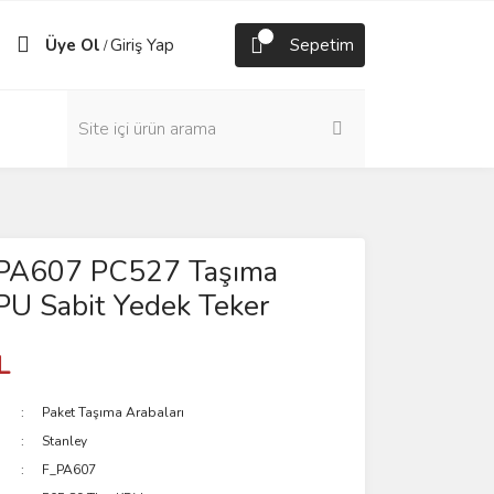
Üye Ol
Giriş Yap
Sepetim
/
 PA607 PC527 Taşıma
PU Sabit Yedek Teker
L
Paket Taşıma Arabaları
Stanley
F_PA607