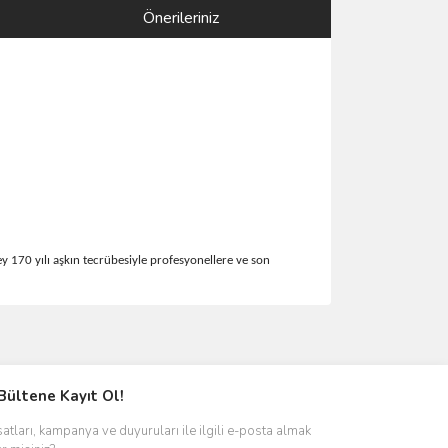
Önerileriniz
ey 170 yılı aşkın tecrübesiyle profesyonellere ve son
ımıza iletebilirsiniz.
Bültene Kayıt Ol!
satları, kampanya ve duyuruları ile ilgili e-posta almak