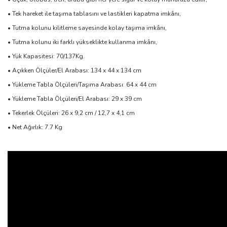
• Tek hareket ile taşıma tablasını ve lastikleri kapatma imkânı,
• Tutma kolunu kilitleme sayesinde kolay taşıma imkânı,
• Tutma kolunu iki farklı yükseklikte kullanma imkânı,
• Yük Kapasitesi: 70/137Kg.
• Açıkken Ölçüler/El Arabası: 134 x 44 x 134 cm
• Yükleme Tabla Ölçüleri/Taşıma Arabası: 64 x 44 cm
• Yükleme Tabla Ölçüleri/El Arabası: 29 x 39 cm
• Tekerlek Ölçüleri: 26 x 9,2 cm / 12,7 x 4,1 cm
• Net Ağırlık: 7.7 Kg