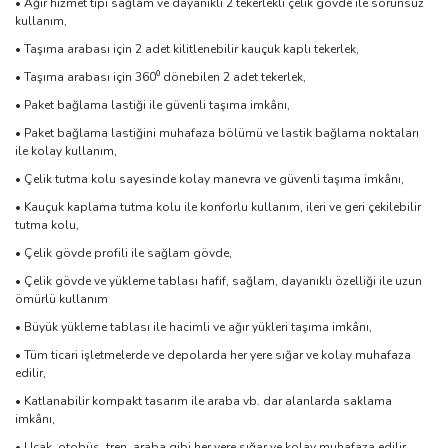
• Ağır hizmet tipi sağlam ve dayanıklı 2 tekerlekli çelik gövde ile sorunsuz
kullanım,
• Taşıma arabası için 2 adet kilitlenebilir kauçuk kaplı tekerlek,
• Taşıma arabası için 360⁰ dönebilen 2 adet tekerlek,
• Paket bağlama lastiği ile güvenli taşıma imkânı,
• Paket bağlama lastiğini muhafaza bölümü ve lastik bağlama noktaları
ile kolay kullanım,
• Çelik tutma kolu sayesinde kolay manevra ve güvenli taşıma imkânı,
• Kauçuk kaplama tutma kolu ile konforlu kullanım, ileri ve geri çekilebilir
tutma kolu,
• Çelik gövde profili ile sağlam gövde,
• Çelik gövde ve yükleme tablası hafif, sağlam, dayanıklı özelliği ile uzun
ömürlü kullanım
• Büyük yükleme tablası ile hacimli ve ağır yükleri taşıma imkânı,
• Tüm ticari işletmelerde ve depolarda her yere sığar ve kolay muhafaza
edilir,
• Katlanabilir kompakt tasarım ile araba vb. dar alanlarda saklama
imkânı,
• Uçak, otobüs, tren, araba gibi her yere sığar ve kolay muhafaza edilir,