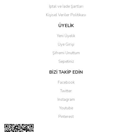
İptal ve İade Şartları
Kişisel Veriler Politikası
Gönder
ÜYELİK
Yeni Üyelik
Üye Girişi
Şifremi Unuttum
Sepetiniz
BİZİ TAKİP EDİN
Facebook
Twitter
Instagram
Youtube
Pinterest