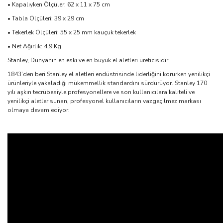
• Kapalıyken Ölçüler: 62 x 11 x 75 cm
• Tabla Ölçüleri: 39 x 29 cm
• Tekerlek Ölçüleri: 55 x 25 mm kauçuk tekerlek
• Net Ağırlık: 4,9 Kg
Stanley, Dünyanın en eski ve en büyük el aletleri üreticisidir.
1843’den beri Stanley el aletleri endüstrisinde liderliğini korurken yenilikçi
ürünleriyle yakaladığı mükemmellik standardını sürdürüyor. Stanley 170
yılı aşkın tecrübesiyle profesyonellere ve son kullanıcılara kaliteli ve
yenilikçi aletler sunan, profesyonel kullanıcıların vazgeçilmez markası
olmaya devam ediyor.