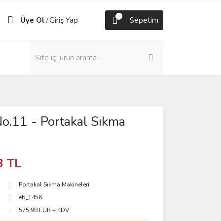
Üye Ol
Giriş Yap
Sepetim
/
o.11 - Portakal Sıkma
i
3 TL
Portakal Sıkma Makineleri
eb_T456
575,98 EUR + KDV