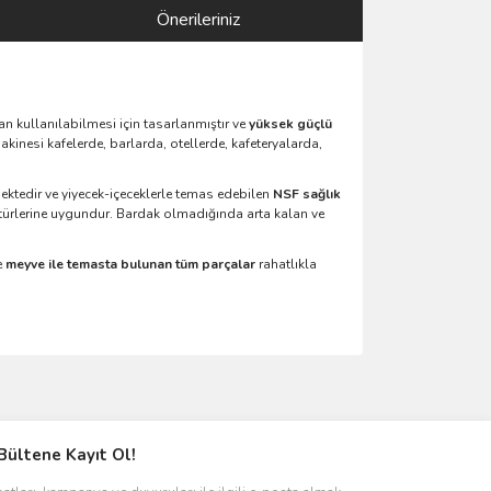
Önerileriniz
 kullanılabilmesi için tasarlanmıştır ve
yüksek güçlü
kinesi kafelerde, barlarda, otellerde, kafeteryalarda,
mektedir ve yiyecek-içeceklerle temas edebilen
NSF sağlık
türlerine uygundur. Bardak olmadığında arta kalan ve
e
meyve ile temasta bulunan tüm parçalar
rahatlıkla
ımıza iletebilirsiniz.
Bültene Kayıt Ol!