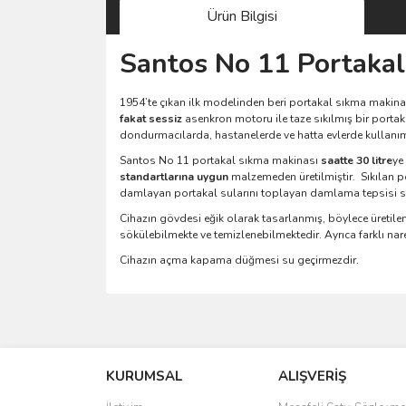
Ürün Bilgisi
Santos No 11 Portakal
1954’te çıkan ilk modelinden beri portakal sıkma makina
fakat sessiz
asenkron motoru ile taze sıkılmış bir portak
dondurmacılarda, hastanelerde ve hatta evlerde kullanı
Santos No 11 portakal sıkma makinası
saatte 30 litre
ye
standartlarına uygun
malzemeden üretilmiştir.
Sıkılan 
damlayan portakal sularını toplayan damlama tepsisi 
Cihazın gövdesi eğik olarak tasarlanmış, böylece üreti
sökülebilmekte ve temizlenebilmektedir. Ayrıca farklı naren
Cihazın açma kapama düğmesi su geçirmezdir.
Bu ürünün fiyat bilgisi, resim, ürün açıklamalarında 
Görüş ve önerileriniz için teşekkür ederiz.
KURUMSAL
ALIŞVERİŞ
Ürün resmi kalitesiz, bozuk veya görüntülenemiyo
Ürün açıklamasında eksik bilgiler bulunuyor.