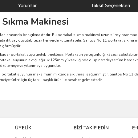
Yorumlar
Taksit Seçenekleri
 Sıkma Makinesi
ları arasında öne çıkmaktadır. Bu portakal sıkma makinesi uzun süre yıpranmadan
ala ihtiyaç duyulabilecek her yerde kullanılabilir. Santos No 11 portakal sıkma ma
m görmüştür.
 kadar portakal suyu üretebilmektedir. Portakalın yerleştirildiği kâsesi sökülebil
portakal suyunun aktığı ağızlık 125mm yüksekliğinde olup neredeyse tüm bardak 
sökülemeye ve yıkanmaya uygundur.
len portakal suyunun maksimum miktarda sıkılması sağlanmıştır.
Santos No 11’d
ciye türleri için üç farklı başlık ürün ile beraber gelmektedir.
ve diğer konularda yetersiz gördüğünüz noktaları öneri formunu kullanarak taraf
Bu ürüne ilk yorumu siz yapın!
ÜYELİK
BİZİ TAKİP EDİN
E-
r.
Yorum Yaz