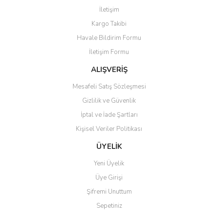
Görüş ve önerileriniz için teşekkür ederiz.
İletişim
Yorum Yaz
Kargo Takibi
Ürün resmi kalitesiz, bozuk veya görüntülenemiyor.
Havale Bildirim Formu
Ürün açıklamasında eksik bilgiler bulunuyor.
İletişim Formu
Ürün bilgilerinde hatalar bulunuyor.
Ürün fiyatı diğer sitelerden daha pahalı.
ALIŞVERİŞ
Bu ürüne benzer farklı alternatifler olmalı.
Mesafeli Satış Sözleşmesi
Gizlilik ve Güvenlik
İptal ve İade Şartları
Kişisel Veriler Politikası
Gönder
ÜYELİK
Yeni Üyelik
Üye Girişi
Şifremi Unuttum
Sepetiniz