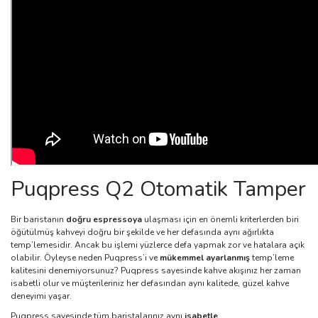
Puqpress Q2 Otomatik Tamper
Bir baristanın
doğru espressoya
ulaşması için en önemli kriterlerden biri
öğütülmüş kahveyi doğru bir şekilde ve her defasında aynı ağırlıkta
temp’lemesidir. Ancak bu işlemi yüzlerce defa yapmak zor ve hatalara açık
olabilir. Öyleyse neden Puqpress’i ve
mükemmel ayarlanmış
temp’leme
kalitesini denemiyorsunuz? Puqpress sayesinde kahve akışınız her zaman
isabetli olur ve müşterileriniz her defasından aynı kalitede, güzel kahve
deneyimi yaşar.
Puqpress sayesinde tüm baristalarınız aynı
isabetle