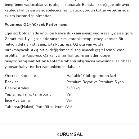
temp’leme
yapacaklar ve iş akışı hızlanacak. Baristanız değişse bile aynı
kalitede kahve servis edebileceksiniz. Üstelik yorgun kollar ve tekrar eden
eklem incinmeleri olmadan!
Puqpress Q2 – Yüksek Performans
Eğer siz bölgenizde
öncü bir kahve dükkanı
iseniz Puqpress Q2 size göre.
Garantimiz 1 yıl içerisinde sınırsız miktardaki temp’lemeyi kapsar. Bir
milyon defa sıkıştırsanız bile Puqpress Q2 sizi yarı yolda
bırakmayacak.
Akış hızını
değiştirmenizi sağlayacak çeşitli temp’leme
profilleri ile Puqpress Q2 kahvenizin kalitesini bir adım öteye
taşıyor.
Yapışmaz teflon kaplama
tabanlı sıkıştırıcısı sayesinde ise cihaza
yapışan kahve ise her zamankinden daha az.
Önerilen Kapasite
Haftalık 10 kilogramdan fazla
Renkler
Premium Beyaz ve Premium Siyah
Basınç Aralığı
5-30 kg
Yapışmaz Temp’leme Sonu
Var
İnce Ayarlama
Var
Tabansız(Naked) Portafiltre Uyumu
Var
Bu ürünün fiyat bilgisi, resim, ürün açıklamalarında ve diğer
konularda yetersiz gördüğünüz noktaları öneri formunu kullanarak
Bu ürüne ilk yorumu siz yapın!
KURUMSAL
tarafımıza iletebilirsiniz.