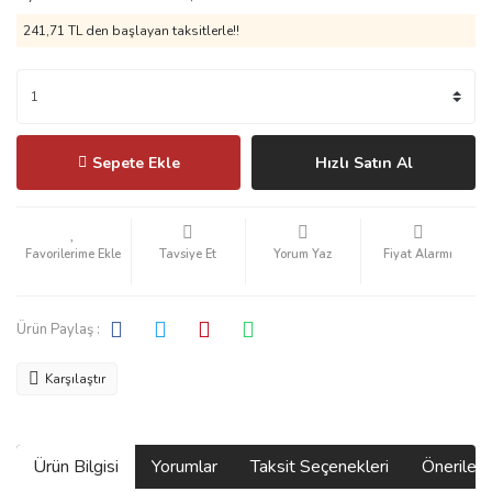
Kahve Makineleri
241,71 TL den başlayan taksitlerle!!
Kettle
Manuel Demleme Ekipmanları
Metal Filter
Sepete Ekle
Hızlı Satın Al
Milk Frother
Mokapot
Tavsiye Et
Yorum Yaz
Fiyat Alarmı
Öğütücü
Ürün Paylaş :
Rok Serisi
Karşılaştır
Server
Set
Ürün Bilgisi
Yorumlar
Taksit Seçenekleri
Önerilerin
Şuruplar