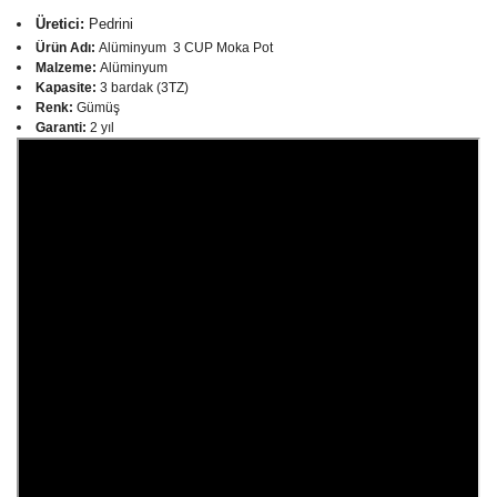
Süt Potları
Üretici:
Pedrini
Ürün Adı:
Alüminyum 3 CUP Moka Pot
Syphon
Malzeme:
Alüminyum
Kapasite:
3 bardak (3TZ)
Taşınabilir Kahve Ekipmanı
Renk:
Gümüş
Garanti:
2 yıl
Tetsu Kasuya Serisi
V60