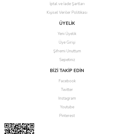
İptal ve İade Şartları
Kişisel Veriler Politikası
Gönder
ÜYELİK
Yeni Üyelik
Üye Girişi
Şifremi Unuttum
Sepetiniz
BİZİ TAKİP EDİN
Facebook
Twitter
Instagram
Youtube
Pinterest