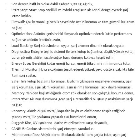
·
Son derece hafif kablolar dahil sadece 2,33 Kg Ağırlık,
·
Start-Stop: Start-Stop özellikli ve hybrid araçların akülerini dengeleyerek şarj
etme imkânı,
·
Firewall: Çok katmanlı güvenlik sayesinde üstün koruma ve tam güvenli kullanım
sağlar,
·
Optimization: Akünün içerisindeki kimyasalı optimize ederek üstün performans
sağlar ve akünün ömrünü uzatır,
·
Load Tracking: Şarj süresinde en uygun şarj akımını dinamik olarak uygular,
·
Diagnostics: Entegre teşhis sistemi ile ters kutup bağlantısı, düşük/yüksek voltaj,
zarar görmüş aküler, sıcak/soğuk hava durumu kolayca tespit edilir,
·
Energy Save: Gerektiği kadar enerji harcar, enerji tüketimini minimumda tutar,
·
Thermal Monitor: Hava sıcaklığını tespit ederek yüksek veya düşük sıcaklıkta bile
tam şarj sağlar,
·
Safe: Ters kutup bağlama koruması, kıvılcım çıkmasını engelleyen koruma, aşırı
şarj koruması, aşırı akım koruması, aşırı ısınma koruması, açık devre koruması,
·
Memory: Yeniden başlatıldığında otomatik olarak en son çalıştığı konuma döner,
·
Interactive: Akünün durumuna göre şarj alternatifleri oluşturup maksimum şarjı
sağlar,
·
Recovery: Aküde düşük voltaj, kapasite kaybı ve oksitlenme tespit ettiğinde
yüksek voltaj ile şoklama yaparak akü hücrelerini onarır,
·
Rugged: Kire, UV ışınlarına, darbe ve ezilmelere karşı dayanıklı,
·
CANBUS: Canbus sistemlerini şarj etmeye uyumludur,
·
Maintenance Plus: Aküyü otomatik olarak sürekli tam şarjda tutar, aşırı şarj