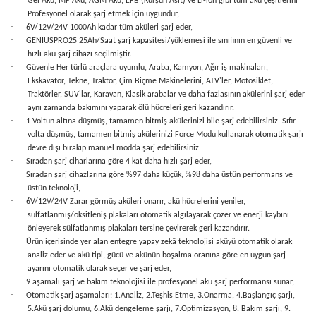
Gel Akü, MF Akü, AGM Akü, EFB (Kurşun Asit) ve Li-ion gibi tüm akü çeşitlerini
Profesyonel olarak şarj etmek için uygundur,
·
6V/12V/24V 1000Ah kadar tüm aküleri şarj eder,
·
GENIUSPRO25 25Ah/Saat şarj kapasitesi/yüklemesi ile sınıfının en güvenli ve
hızlı akü şarj cihazı seçilmiştir.
·
Güvenle Her türlü araçlara uyumlu, Araba, Kamyon, Ağır iş makinaları,
Ekskavatör, Tekne, Traktör, Çim Biçme Makinelerini, ATV'ler, Motosiklet,
Traktörler, SUV'lar, Karavan, Klasik arabalar ve daha fazlasının akülerini şarj eder
aynı zamanda bakımını yaparak ölü hücreleri geri kazandırır.
·
1 Voltun altına düşmüş, tamamen bitmiş akülerinizi bile şarj edebilirsiniz. Sıfır
volta düşmüş, tamamen bitmiş akülerinizi Force Modu kullanarak otomatik şarjı
devre dışı bırakıp manuel modda şarj edebilirsiniz.
·
Sıradan şarj ciharlarına göre 4 kat daha hızlı şarj eder,
·
Sıradan şarj cihazlarına göre %97 daha küçük, %98 daha üstün performans ve
üstün teknoloji,
·
6V/12V/24V Zarar görmüş aküleri onarır, akü hücrelerini yeniler,
sülfatlanmış/oksitleniş plakaları otomatik algılayarak çözer ve enerji kaybını
önleyerek sülfatlanmış plakaları tersine çevirerek geri kazandırır.
·
Ürün içerisinde yer alan entegre yapay zekâ teknolojisi aküyü otomatik olarak
analiz eder ve akü tipi, gücü ve akünün boşalma oranına göre en uygun şarj
ayarını otomatik olarak seçer ve şarj eder,
·
9 aşamalı şarj ve bakım teknolojisi ile profesyonel akü şarj performansı sunar,
·
Otomatik şarj aşamaları; 1.Analiz, 2.Teşhis Etme, 3.Onarma, 4.Başlangıç şarjı,
5.Akü şarj dolumu, 6.Akü dengeleme şarjı, 7.Optimizasyon, 8. Bakım şarjı, 9.