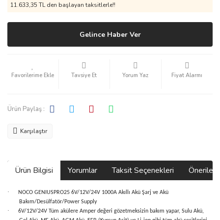
11.633,35 TL den başlayan taksitlerle!!
Gelince Haber Ver
Tavsiye Et
Yorum Yaz
Fiyat Alarmı
Ürün Paylaş :
Karşılaştır
Ürün Bilgisi
Yorumlar
Taksit Seçenekleri
Önerilerin
·
NOCO GENIUSPRO25 6V/12V/24V 1000A Akıllı Akü Şarj ve Akü
Bakım/Desülfatör/Power Supply
·
6V/12V/24V Tüm akülere Amper değeri gözetmeksizin bakım yapar, Sulu Akü,