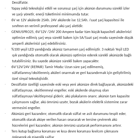
Desülfatör.
·
Yapay zekâ teknolojisi etkili ve sorunsuz şarj için akünün durumunu sürekli izler
ve şarjı yönetir, enerji tüketimini minimumda tutar.
·
6V ve 12V akülerde 25Ah. 24V akülerde ise 12,5Ah. /saat şarj kapasitesi ile
sınıfının en verimli profesyonel akü şarj aletidir.
·
GENIUSPRO25,
6V/12V /24V 200 Ampere kadar tüm küçük kapasiteli
akülerinizi
optimize edilmiş şarj veya sürekli bakım için 5A/Saat şarj modu sayesinde düşük
amperli akülerinizi şarj edebilirsiniz.
·
%100 yeşil LED yandığında akünüz tamamen şarj edilmiştir. 3 noktalı Yeşil LED
ışık yandığında otomatik olarak akünüzü optimize ederek sürekli akünüzde bağlı
tutabilirsiniz. Bu sayede akünüze sürekli bakım yapacaktır.
·
6V/12V/24V (REPAIR) Tamir Modu: Uzun süre şarj edilmemiş,
sülfatlanmış/oksitlenmiş aküleri onarmak ve geri kazandırmak için geliştirilmiş
özel sinyal teknolojisidir.
·
Desülfatör özelliği sayesinde eski veya yeni akünüze direk bağlayarak, akünüzdeki
sülfatlaşmayı, oksitlenmeyi engeller, eski akülerde oluşmuş olan
sülfatlaşmayı/oksitleşmeyi giderir, akü plakalarını onarır, akünün tam kapasite
çalışmasını sağlar, akü ömrünü uzatır, bozuk akülerin elektrik sistemine zarar
vermesini engeller.
·
Akünüzü geri kazandırır, otomatik olarak sülfat ve asit durumunu tespit eder,
otomatik olarak aküye verilen hasarı onararak ve tersine çevirerek akü
hücrelerini geri kazandırır, akünün ömrünü uzatarak performansını artırır.
·
Ters kutup bağlama koruması ve kısa devre koruması kıvılcım çıkmasını
önleyerek ek güvenlik sağlar,