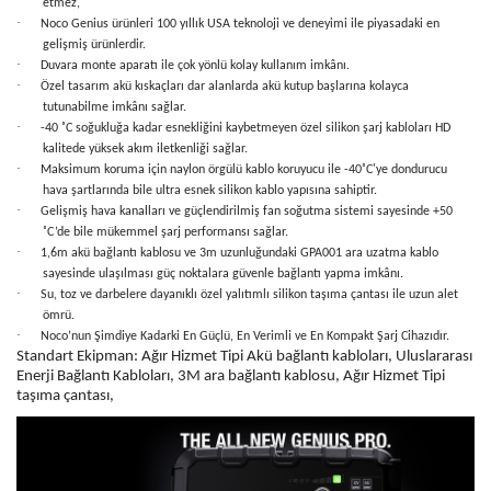
etmez,
·
Noco Genius ürünleri 100 yıllık USA teknoloji ve deneyimi ile piyasadaki en
gelişmiş ürünlerdir.
·
Duvara monte aparatı ile çok yönlü kolay kullanım imkânı.
·
Özel tasarım akü kıskaçları dar alanlarda akü kutup başlarına kolayca
tutunabilme imkânı sağlar.
·
-40 ˚C soğukluğa kadar esnekliğini kaybetmeyen özel silikon şarj kabloları HD
kalitede yüksek akım iletkenliği sağlar.
·
Maksimum koruma için naylon örgülü kablo koruyucu ile -40˚C'ye dondurucu
hava şartlarında bile ultra esnek silikon kablo yapısına sahiptir.
·
Gelişmiş hava kanalları ve güçlendirilmiş fan soğutma sistemi sayesinde +50
˚
C’de bile mükemmel şarj performansı sağlar.
·
1,6m akü bağlantı kablosu ve 3m uzunluğundaki GPA001 ara uzatma kablo
sayesinde ulaşılması güç noktalara güvenle bağlantı yapma imkânı.
·
Su, toz ve darbelere dayanıklı özel yalıtımlı silikon taşıma çantası ile uzun alet
ömrü.
·
Noco’nun Şimdiye Kadarki En Güçlü, En Verimli ve En Kompakt Şarj Cihazıdır.
Standart Ekipman: Ağır Hizmet Tipi Akü bağlantı kabloları, Uluslararası
Enerji Bağlantı Kabloları, 3M ara bağlantı kablosu, Ağır Hizmet Tipi
taşıma çantası,