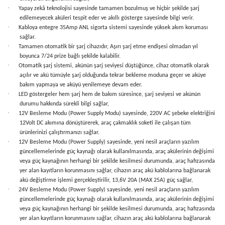
·
Yapay zekâ teknolojisi sayesinde tamamen bozulmuş ve hiçbir şekilde şarj
edilemeyecek aküleri tespit eder ve akıllı gösterge sayesinde bilgi verir.
·
Kabloya entegre 35Amp ANL sigorta sistemi sayesinde yüksek akım koruması
sağlar.
·
Tamamen otomatik bir şarj cihazıdır, Aşırı şarj etme endişesi olmadan yıl
boyunca 7/24 prize bağlı şekilde kalabilir.
·
Otomatik şarj sistemi, akünün şarj seviyesi düştüğünce, cihaz otomatik olarak
açılır ve akü tümüyle şarj olduğunda tekrar bekleme moduna geçer ve aküye
bakım yapmaya ve aküyü yenilemeye devam eder.
·
LED göstergeler hem şarj hem de bakım süresince, şarj seviyesi ve akünün
durumu hakkında sürekli bilgi sağlar,
·
12V Besleme Modu (Power Supply Modu) sayesinde, 220V AC şebeke elektriğini
12Volt DC akımına dönüştürerek, araç çakmaklık soketi ile çalışan tüm
ürünlerinizi çalıştırmanızı sağlar.
·
12V Besleme Modu (Power Supply) sayesinde, yeni nesil araçların yazılım
güncellemelerinde güç kaynağı olarak kullanılmasında, araç akülerinin değişimi
veya güç kaynağının herhangi bir şekilde kesilmesi durumunda, araç hafızasında
yer alan kayıtların korunmasını sağlar, cihazın araç akü kablolarına bağlanarak
akü değiştirme işlemi gerçekleştirilir, 13,6V 20A (MAX 25A) güç sağlar,
·
24V Besleme Modu (Power Supply) sayesinde, yeni nesil araçların yazılım
güncellemelerinde güç kaynağı olarak kullanılmasında, araç akülerinin değişimi
veya güç kaynağının herhangi bir şekilde kesilmesi durumunda, araç hafızasında
yer alan kayıtların korunmasını sağlar, cihazın araç akü kablolarına bağlanarak