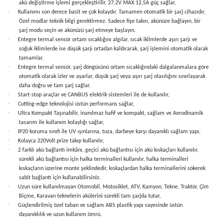
akü değiştirme işlemi gerçekleştirilir, 27,2V MAX 12,5A güç sağlar,
·
Kullanımı son derece basit ve çok kolaydır. Tamamen otomatik bir şarj cihazıdır,
Özel modlar teknik bilgi gerektirmez. Sadece fişe takın, akünüze bağlayın, bir
şarj modu seçin ve akünüzü şarj etmeye başlayın.
·
Entegre termal sensör ortam sıcaklığını algılar, sıcak iklimlerde aşırı şarjı ve
soğuk iklimlerde ise düşük şarjı ortadan kaldırarak, şarj işlemini otomatik olarak
tamamlar.
·
Entegre termal sensör, şarj döngüsünü ortam sıcaklığındaki dalgalanmalara göre
otomatik olarak izler ve ayarlar, düşük şarj veya aşırı şarj olasılığını sınırlayarak
daha doğru ve tam şarj sağlar.
·
Start-stop araçlar ve CANBUS elektrik sistemleri ile de kullanılır,
·
Cutting-edge teknolojisi üstün performans sağlar,
·
Ultra Kompakt Taşınabilir, inanılmaz hafif ve kompakt, sağlam ve Aerodinamik
tasarım ile kullanım kolaylığı sağlar,
·
IP20 koruma sınıfı ile UV ışınlarına, toza, darbeye karşı dayanıklı sağlam yapı,
·
Kolayca 220Volt prize takıp kullanılır,
·
2 farklı akü bağlantı imkânı, geçici akü bağlantısı için akü kıskaçları kullanılır,
sürekli akü bağlantısı için halka terminalleri kullanılır, halka terminalleri
kıskaçların üzerine monte şeklindedir, kıskaçlardan halka terminallerini sökerek
sabit bağlantı için kullanabilirsiniz.
·
Uzun süre kullanılmayan Otomobil, Motosiklet, ATV, Kamyon, Tekne, Traktör, Çim
Biçme, Karavan teknelerin akülerini sürekli tam şarjda tutar,
·
Güçlendirilmiş özel taban ve sağlam ABS plastik yapı sayesinde üstün
dayanıklılık ve uzun kullanım ömrü.