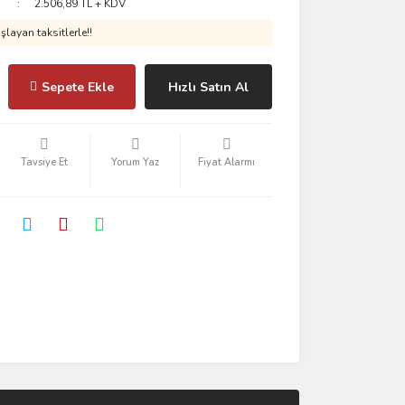
2.506,89 TL + KDV
layan taksitlerle!!
Sepete Ekle
Hızlı Satın Al
Tavsiye Et
Yorum Yaz
Fiyat Alarmı