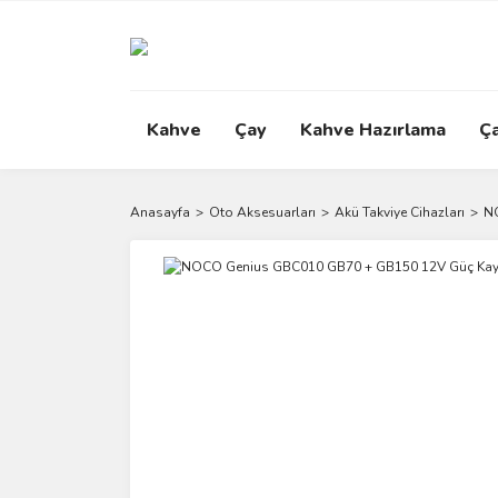
Kahve
Çay
Kahve Hazırlama
Ç
Anasayfa
Oto Aksesuarları
Akü Takviye Cihazları
N