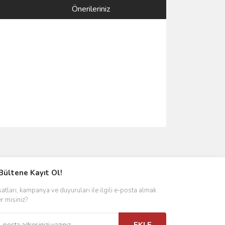
Önerileriniz
ımıza iletebilirsiniz.
Bültene Kayıt Ol!
satları, kampanya ve duyuruları ile ilgili e-posta almak
er misiniz?
EKLE