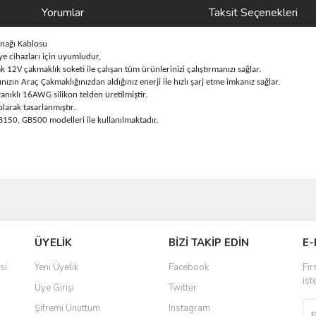
Yorumlar
Taksit Seçenekleri
ağı Kablosu
 cihazları için uyumludur,
12V çakmaklık soketi ile çalışan tüm ürünlerinizi çalıştırmanızı sağlar.
ızın Araç Çakmaklığınızdan aldığınız enerji ile hızlı şarj etme imkanız sağlar.
anıklı 16AWG silikon telden üretilmiştir.
arak tasarlanmıştır.
150, GB500 modelleri ile kullanılmaktadır.
ve diğer konularda yetersiz gördüğünüz noktaları öneri formunu kullanarak taraf
Bu ürüne ilk yorumu siz yapın!
ÜYELİK
BİZİ TAKİP EDİN
E-
r.
Yorum Yaz
si
Yeni Üyelik
Facebook
Fır
ist
Üye Girişi
Twitter
Şifremi Unuttum
Instagram