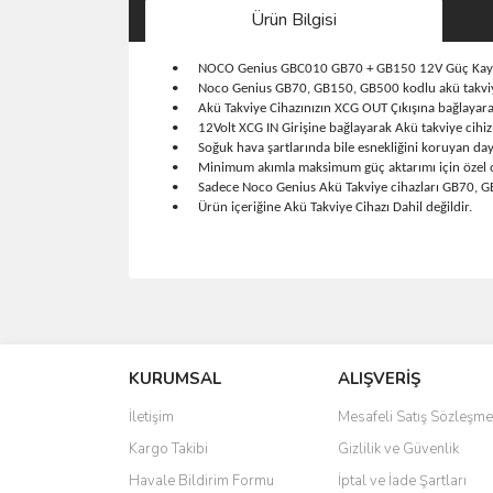
Ürün Bilgisi
•
NOCO Genius GBC010 GB70 + GB150 12V Güç Kayn
•
Noco Genius GB70, GB150, GB500 kodlu akü takviye
•
Akü Takviye Cihazınızın XCG OUT Çıkışına bağlayarak 
•
12Volt XCG IN Girişine bağlayarak Akü takviye cihizın
•
Soğuk hava şartlarında bile esnekliğini koruyan day
•
Minimum akımla maksimum güç aktarımı için özel ol
•
Sadece Noco Genius Akü Takviye cihazları GB70, GB
•
Ürün içeriğine Akü Takviye Cihazı Dahil değildir.
Bu ürünün fiyat bilgisi, resim, ürün açıklamalarında 
Görüş ve önerileriniz için teşekkür ederiz.
KURUMSAL
ALIŞVERİŞ
Ürün resmi kalitesiz, bozuk veya görüntülenemiyo
Ürün açıklamasında eksik bilgiler bulunuyor.
İletişim
Mesafeli Satış Sözleşme
Ürün bilgilerinde hatalar bulunuyor.
Kargo Takibi
Gizlilik ve Güvenlik
Ürün fiyatı diğer sitelerden daha pahalı.
Havale Bildirim Formu
İptal ve İade Şartları