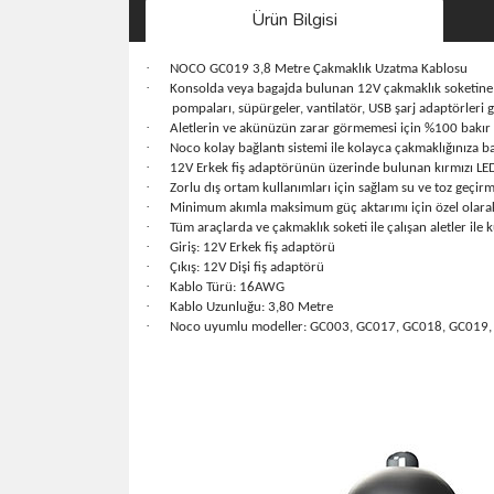
Ürün Bilgisi
·
NOCO GC019 3,8 Metre Çakmaklık Uzatma Kablosu
·
Konsolda veya bagajda bulunan 12V çakmaklık soketine uz
pompaları, süpürgeler, vantilatör, USB şarj adaptörleri gi
·
Aletlerin ve akünüzün zarar görmemesi için %100 bakır t
·
Noco kolay bağlantı sistemi ile kolayca çakmaklığınıza 
·
12V Erkek fiş adaptörünün üzerinde bulunan kırmızı LED
·
Zorlu dış ortam kullanımları için sağlam su ve toz geçir
·
Minimum akımla maksimum güç aktarımı için özel olarak 
·
Tüm araçlarda ve çakmaklık soketi ile çalışan aletler ile
·
Giriş: 12V Erkek fiş adaptörü
·
Çıkış: 12V Dişi fiş adaptörü
·
Kablo Türü: 16AWG
·
Kablo Uzunluğu: 3,80 Metre
·
Noco uyumlu modeller: GC003, GC017, GC018, GC019