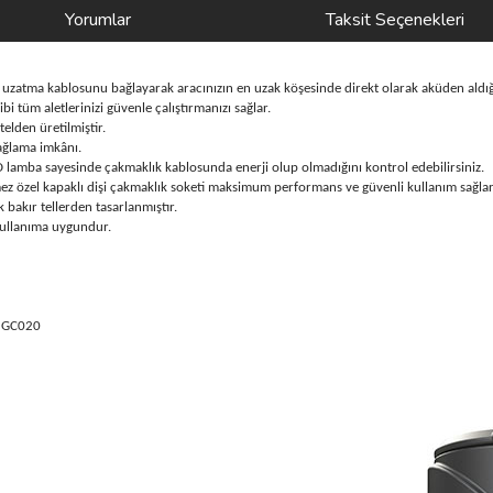
Yorumlar
Taksit Seçenekleri
atma kablosunu bağlayarak aracınızın en uzak köşesinde direkt olarak aküden aldığınız 
bi tüm aletlerinizi güvenle çalıştırmanızı sağlar.
elden üretilmiştir.
bağlama imkânı.
 lamba sayesinde çakmaklık kablosunda enerji olup olmadığını kontrol edebilirsiniz.
mez özel kapaklı dişi çakmaklık soketi maksimum performans ve güvenli kullanım sağlar
bakır tellerden tasarlanmıştır.
 kullanıma uygundur.
, GC020