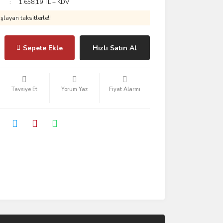
1.658,19 TL + KDV
layan taksitlerle!!
Sepete Ekle
Hızlı Satın Al
Tavsiye Et
Yorum Yaz
Fiyat Alarmı