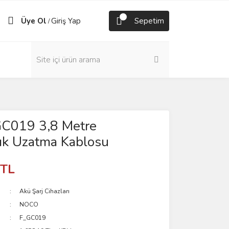
Üye Ol
Giriş Yap
Sepetim
/
019 3,8 Metre
ık Uzatma Kablosu
 TL
Akü Şarj Cihazları
NOCO
F_GC019