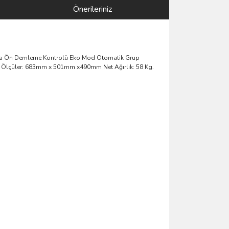
Önerileriniz
Pompa Ön Demleme Kontrolü Eko Mod Otomatik Grup
aze Ölçüler: 683mm x 501mm x490mm Net Ağırlık: 58 Kg.