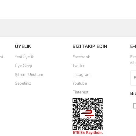
ve diğer konularda yetersiz gördüğünüz noktaları öneri formunu kullanarak taraf
Bu ürüne ilk yorumu siz yapın!
ÜYELİK
BİZİ TAKİP EDİN
E-
r.
Yorum Yaz
si
Yeni Üyelik
Facebook
Fır
ist
Üye Girişi
Twitter
Şifremi Unuttum
Instagram
Sepetiniz
Youtube
Pinterest
Bi
Gönder