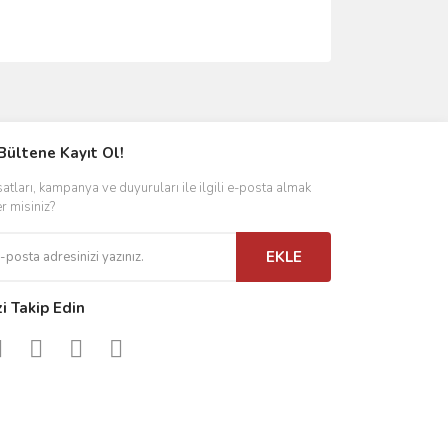
ımıza iletebilirsiniz.
Bültene Kayıt Ol!
satları, kampanya ve duyuruları ile ilgili e-posta almak
er misiniz?
EKLE
zi Takip Edin