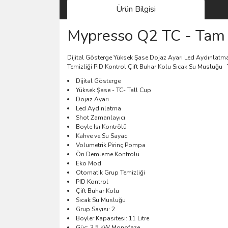
Ürün Bilgisi
Mypresso Q2 TC - Tam 
Dijital Gösterge Yüksek Şase Dojaz Ayarı Led Aydınlat
Temizliği PID Kontrol Çift Buhar Kolu Sıcak Su Musluğu 
Dijital Gösterge
Yüksek Şase - TC- Tall Cup
Dojaz Ayarı
Led Aydınlatma
Shot Zamanlayıcı
Boyle Isı Kontrölü
Kahve ve Su Sayacı
Volumetrik Pirinç Pompa
Ön Demleme Kontrolü
Eko Mod
Otomatik Grup Temizliği
PID Kontrol
Çift Buhar Kolu
Sıcak Su Musluğu
Grup Sayısı: 2
Boyler Kapasitesi: 11 Litre
Güç: 3.5 kW Monofaze