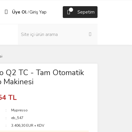
Üye Ol
Giriş Yap
Sepetim
/
si
o Q2 TC - Tam Otomatik
 Makinesi
54 TL
Mypresso
eb_547
3.406,30 EUR + KDV