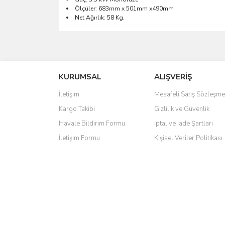
Ölçüler: 683mm x 501mm x490mm
Net Ağırlık: 58 Kg.
Bu ürünün fiyat bilgisi, resim, ürün açıklamalarında 
Görüş ve önerileriniz için teşekkür ederiz.
KURUMSAL
ALIŞVERİŞ
Ürün resmi kalitesiz, bozuk veya görüntülenemiyo
Ürün açıklamasında eksik bilgiler bulunuyor.
İletişim
Mesafeli Satış Sözleşme
Ürün bilgilerinde hatalar bulunuyor.
Kargo Takibi
Gizlilik ve Güvenlik
Ürün fiyatı diğer sitelerden daha pahalı.
Havale Bildirim Formu
İptal ve İade Şartları
Bu ürüne benzer farklı alternatifler olmalı.
İletişim Formu
Kişisel Veriler Politikası