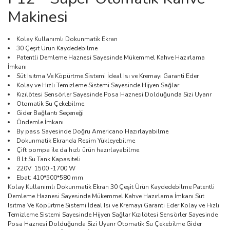
Makinesi
Kolay Kullanımlı Dokunmatik Ekran
30 Çeşit Ürün Kaydedebilme
Patentli Demleme Haznesi Sayesinde Mükemmel Kahve Hazırlama
İmkanı
Süt Isıtma Ve Köpürtme Sistemi İdeal Isı ve Kremayı Garanti Eder
Kolay ve Hızlı Temizleme Sistemi Sayesinde Hijyen Sağlar
Kızılötesi Sensörler Sayesinde Posa Haznesi Dolduğunda Sizi Uyarır
Otomatik Su Çekebilme
Gider Bağlantı Seçeneği
Öndemle İmkanı
By pass Sayesinde Doğru Americano Hazırlayabilme
Dokunmatik Ekranda Resim Yükleyebilme
Çift pompa ile da hızlı ürün hazırlayabilme
8 Lt Su Tank Kapasiteli
220V 1500 -1700 W
Ebat: 410*500*580 mm
Kolay Kullanımlı Dokunmatik Ekran 30 Çeşit Ürün Kaydedebilme Patentli
Demleme Haznesi Sayesinde Mükemmel Kahve Hazırlama İmkanı Süt
Isıtma Ve Köpürtme Sistemi İdeal Isı ve Kremayı Garanti Eder Kolay ve Hızlı
Temizleme Sistemi Sayesinde Hijyen Sağlar Kızılötesi Sensörler Sayesinde
Posa Haznesi Dolduğunda Sizi Uyarır Otomatik Su Çekebilme Gider