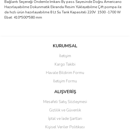
Bağlantı Seçeneği Öndemle İmkanı By pass Sayesinde Doğru Americano
Hazırlayabilme Dokunmatik Ekranda Resim Yükleyebilme Çift pompa ile
da hızlı ürün hazırlayabilme 8 Lt Su Tank Kapasiteli 220V 1500 -1700 W
Ebat: 410*500*580 mm
Bu ürünün fiyat bilgisi, resim, ürün açıklamalarında ve diğer
konularda yetersiz gördüğünüz noktaları öneri formunu kullanarak
Bu ürüne ilk yorumu siz yapın!
KURUMSAL
tarafımıza iletebilirsiniz.
Görüş ve önerileriniz için teşekkür ederiz.
İletişim
Yorum Yaz
Kargo Takibi
Ürün resmi kalitesiz, bozuk veya görüntülenemiyor.
Havale Bildirim Formu
Ürün açıklamasında eksik bilgiler bulunuyor.
İletişim Formu
Ürün bilgilerinde hatalar bulunuyor.
Ürün fiyatı diğer sitelerden daha pahalı.
ALIŞVERİŞ
Bu ürüne benzer farklı alternatifler olmalı.
Mesafeli Satış Sözleşmesi
Gizlilik ve Güvenlik
İptal ve İade Şartları
Kişisel Veriler Politikası