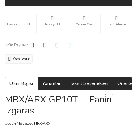
Tavsiye Et
Yorum Yaz
Fiyat Alarmı
Ürün Paylaş :
Karşılaştır
Ürün Bilgisi
Yorumlar
Taksit Seçenekleri
Önerilerin
MRX/ARX GP10T - Pani̇ni̇
Izgarası
Uygun Modeller: MRX/ARX