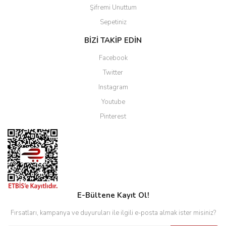
Şifremi Unuttum
Sepetiniz
BİZİ TAKİP EDİN
Facebook
Twitter
Instagram
Youtube
Pinterest
E-Bültene Kayıt Ol!
Fırsatları, kampanya ve duyuruları ile ilgili e-posta almak ister misiniz?