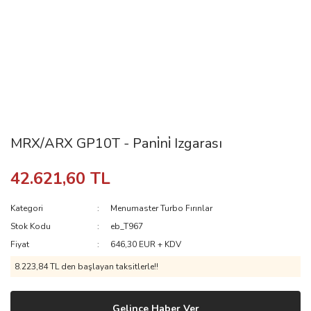
MRX/ARX GP10T - Pani̇ni̇ Izgarası
42.621,60 TL
Kategori
Menumaster Turbo Fırınlar
Stok Kodu
eb_T967
Fiyat
646,30 EUR + KDV
8.223,84 TL den başlayan taksitlerle!!
Gelince Haber Ver