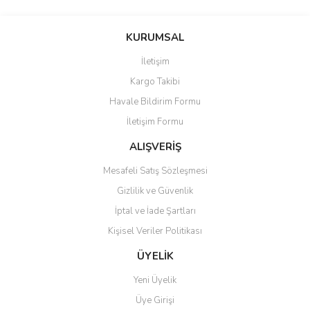
Bu ürünün fiyat bilgisi, resim, ürün açıklamalarında ve diğer
konularda yetersiz gördüğünüz noktaları öneri formunu kullanarak
Bu ürüne ilk yorumu siz yapın!
KURUMSAL
tarafımıza iletebilirsiniz.
Görüş ve önerileriniz için teşekkür ederiz.
İletişim
Yorum Yaz
Kargo Takibi
Ürün resmi kalitesiz, bozuk veya görüntülenemiyor.
Havale Bildirim Formu
Ürün açıklamasında eksik bilgiler bulunuyor.
İletişim Formu
Ürün bilgilerinde hatalar bulunuyor.
Ürün fiyatı diğer sitelerden daha pahalı.
ALIŞVERİŞ
Bu ürüne benzer farklı alternatifler olmalı.
Mesafeli Satış Sözleşmesi
Gizlilik ve Güvenlik
İptal ve İade Şartları
Kişisel Veriler Politikası
Gönder
ÜYELİK
Yeni Üyelik
Üye Girişi