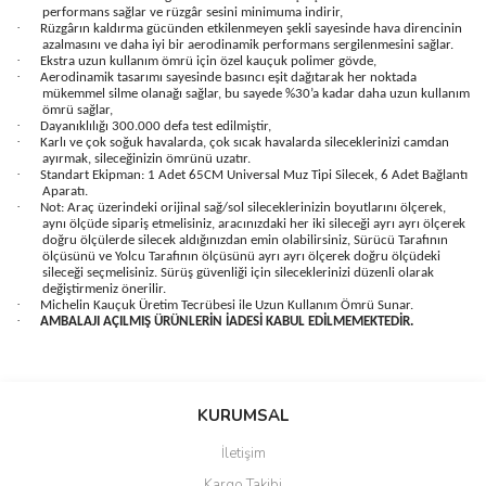
performans sağlar ve rüzgâr sesini minimuma indirir,
·
Rüzgârın kaldırma gücünden etkilenmeyen şekli sayesinde hava direncinin
azalmasını ve daha iyi bir aerodinamik performans sergilenmesini sağlar.
·
Ekstra uzun kullanım ömrü için özel kauçuk polimer gövde,
·
Aerodinamik tasarımı sayesinde basıncı eşit dağıtarak her noktada
mükemmel silme olanağı sağlar, bu sayede %30’a kadar daha uzun kullanım
ömrü sağlar,
·
Dayanıklılığı 300.000 defa test edilmiştir,
·
Karlı ve çok soğuk havalarda, çok sıcak havalarda sileceklerinizi camdan
ayırmak, sileceğinizin ömrünü uzatır.
·
Standart Ekipman: 1 Adet 65CM Universal Muz Tipi Silecek, 6 Adet Bağlantı
Aparatı.
·
Not: Araç üzerindeki orijinal sağ/sol sileceklerinizin boyutlarını ölçerek,
aynı ölçüde sipariş etmelisiniz, aracınızdaki her iki sileceği ayrı ayrı ölçerek
doğru ölçülerde silecek aldığınızdan emin olabilirsiniz, Sürücü Tarafının
ölçüsünü ve Yolcu Tarafının ölçüsünü ayrı ayrı ölçerek doğru ölçüdeki
sileceği seçmelisiniz. Sürüş güvenliği için sileceklerinizi düzenli olarak
değiştirmeniz önerilir.
·
Michelin Kauçuk Üretim Tecrübesi ile Uzun Kullanım Ömrü Sunar.
·
AMBALAJI AÇILMIŞ ÜRÜNLERİN İADESİ KABUL EDİLMEMEKTEDİR.
Bu ürünün fiyat bilgisi, resim, ürün açıklamalarında ve diğer
konularda yetersiz gördüğünüz noktaları öneri formunu kullanarak
Bu ürüne ilk yorumu siz yapın!
KURUMSAL
tarafımıza iletebilirsiniz.
Görüş ve önerileriniz için teşekkür ederiz.
İletişim
Yorum Yaz
Kargo Takibi