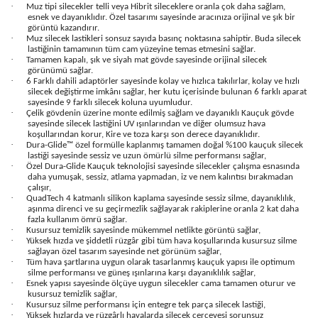
·
Muz tipi silecekler telli veya Hibrit sileceklere oranla çok daha sağlam,
esnek ve dayanıklıdır. Özel tasarımı sayesinde aracınıza orijinal ve şık bir
görüntü kazandırır.
·
Muz silecek lastikleri sonsuz sayıda basınç noktasına sahiptir. Buda silecek
lastiğinin tamamının tüm cam yüzeyine temas etmesini sağlar.
·
Tamamen kapalı, şık ve siyah mat gövde sayesinde orijinal silecek
görünümü sağlar.
·
6 Farklı dahili adaptörler sayesinde kolay ve hızlıca takılırlar, kolay ve hızlı
silecek değiştirme imkânı sağlar, her kutu içerisinde bulunan 6 farklı aparat
sayesinde 9 farklı silecek koluna uyumludur.
·
Çelik gövdenin üzerine monte edilmiş sağlam ve dayanıklı Kauçuk gövde
sayesinde silecek lastiğini UV ışınlarından ve diğer olumsuz hava
koşullarından korur, Kire ve toza karşı son derece dayanıklıdır.
·
Dura-Glide™ özel formülle kaplanmış tamamen doğal %100 kauçuk silecek
lastiği sayesinde sessiz ve uzun ömürlü silme performansı sağlar,
·
Özel Dura-Glide Kauçuk teknolojisi sayesinde silecekler çalışma esnasında
daha yumuşak, sessiz, atlama yapmadan, iz ve nem kalıntısı bırakmadan
çalışır,
·
QuadTech 4 katmanlı silikon kaplama sayesinde sessiz silme, dayanıklılık,
aşınma direnci ve su geçirmezlik sağlayarak rakiplerine oranla 2 kat daha
fazla kullanım ömrü sağlar.
·
Kusursuz temizlik sayesinde mükemmel netlikte görüntü sağlar,
·
Yüksek hızda ve şiddetli rüzgâr gibi tüm hava koşullarında kusursuz silme
sağlayan özel tasarım sayesinde net görünüm sağlar,
·
Tüm hava şartlarına uygun olarak tasarlanmış kauçuk yapısı ile optimum
silme performansı ve güneş ışınlarına karşı dayanıklılık sağlar,
·
Esnek yapısı sayesinde ölçüye uygun silecekler cama tamamen oturur ve
kusursuz temizlik sağlar,
·
Kusursuz silme performansı için entegre tek parça silecek lastiği,
·
Yüksek hızlarda ve rüzgârlı havalarda silecek çerçevesi sorunsuz