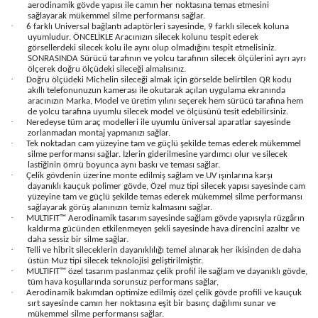
aerodinamik gövde yapısı ile camın her noktasına temas etmesini
sağlayarak mükemmel silme performansı sağlar.
·
6 farklı Universal bağlantı adaptörleri sayesinde, 9 farklı silecek koluna
uyumludur. ÖNCELİKLE Aracınızın silecek kolunu tespit ederek
görsellerdeki silecek kolu ile aynı olup olmadığını tespit etmelisiniz.
SONRASINDA Sürücü tarafının ve yolcu tarafının silecek ölçülerini ayrı ayrı
ölçerek doğru ölçüdeki sileceği almalısınız.
·
Doğru ölçüdeki Michelin sileceği almak için görselde belirtilen QR kodu
akıllı telefonunuzun kamerası ile okutarak açılan uygulama ekranında
aracınızın Marka, Model ve üretim yılını seçerek hem sürücü tarafına hem
de yolcu tarafına uyumlu silecek model ve ölçüsünü tesit edebilirsiniz.
·
Neredeyse tüm araç modelleri ile uyumlu üniversal aparatlar sayesinde
zorlanmadan montaj yapmanızı sağlar.
·
Tek noktadan cam yüzeyine tam ve güçlü şekilde temas ederek mükemmel
silme performansı sağlar. İzlerin giderilmesine yardımcı olur ve silecek
lastiğinin ömrü boyunca aynı baskı ve teması sağlar.
·
Çelik gövdenin üzerine monte edilmiş sağlam ve UV ışınlarına karşı
dayanıklı kauçuk polimer gövde, Özel muz tipi silecek yapısı sayesinde cam
yüzeyine tam ve güçlü şekilde temas ederek mükemmel silme performansı
sağlayarak görüş alanınızın temiz kalmasını sağlar.
·
MULTIFIT™ Aerodinamik tasarım sayesinde sağlam gövde yapısıyla rüzgârın
kaldırma gücünden etkilenmeyen şekli sayesinde hava direncini azaltır ve
daha sessiz bir silme sağlar.
·
Telli ve hibrit sileceklerin dayanıklılığı temel alınarak her ikisinden de daha
üstün Muz tipi silecek teknolojisi geliştirilmiştir.
·
MULTIFIT™ özel tasarım paslanmaz çelik profil ile sağlam ve dayanıklı gövde,
tüm hava koşullarında sorunsuz performans sağlar,
·
Aerodinamik bakımdan optimize edilmiş özel çelik gövde profili ve kauçuk
sırt sayesinde camın her noktasına eşit bir basınç dağılımı sunar ve
mükemmel silme performansı sağlar.