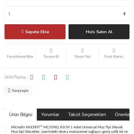
Sepete Ekle
Hızlı Satın Al
Tavsiye Et
Yorum Yaz
Fiyat Alarmı
Ürün Paylaş :
Karşılaştır
Ürün Bilgisi
Yorumlar
Taksit Seçenekleri
Önerilerin
·
Michelin MULTIFIT™ MC33962 65CM 1 Adet Universal Muz Tipi Silecek
·
Muz tipi Silecekler, üzerindeki ekstra mukavemet sağlayıcı geniş çelik tel ve