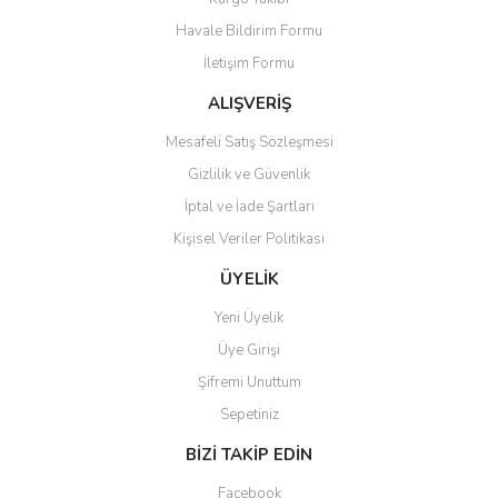
Ürün resmi kalitesiz, bozuk veya görüntülenemiyor.
Havale Bildirim Formu
Ürün açıklamasında eksik bilgiler bulunuyor.
İletişim Formu
Ürün bilgilerinde hatalar bulunuyor.
Ürün fiyatı diğer sitelerden daha pahalı.
ALIŞVERİŞ
Bu ürüne benzer farklı alternatifler olmalı.
Mesafeli Satış Sözleşmesi
Gizlilik ve Güvenlik
İptal ve İade Şartları
Kişisel Veriler Politikası
Gönder
ÜYELİK
Yeni Üyelik
Üye Girişi
Şifremi Unuttum
Sepetiniz
BİZİ TAKİP EDİN
Facebook