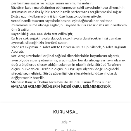
performans sağlar ve rüzgâr sesini minimuma indirir,
·
Rüzgârın kaldırma gücünden etkilenmeyen şekli sayesinde hava direncinin
azalmasını ve daha iyi bir aerodinamik performans sergilenmesini sağlar.
·
Ekstra uzun kullanım ömrü için özel kauçuk polimer gövde,
·
Aerodinamik tasarımı sayesinde basıncı eşit dağıtarak her noktada
mükemmel silme olanağı sağlar, bu sayede %30’a kadar daha uzun kullanım
ömrü sağlar,
·
Dayanıklılığı 300.000 defa test edilmiştir,
·
Karlı ve çok soğuk havalarda, çok sıcak havalarda sileceklerinizi camdan
ayırmak, sileceğinizin ömrünü uzatır.
·
Standart Ekipman: 1 Adet 40CM Universal Muz Tipi Silecek, 6 Adet Bağlantı
Aparatı.
·
Not: Araç üzerindeki orijinal sağ/sol sileceklerinizin boyutlarını ölçerek,
aynı ölçüde sipariş etmelisiniz, aracınızdaki her iki sileceği ayrı ayrı ölçerek
doğru ölçülerde silecek aldığınızdan emin olabilirsiniz, Sürücü Tarafının
ölçüsünü ve Yolcu Tarafının ölçüsünü ayrı ayrı ölçerek doğru ölçüdeki
sileceği seçmelisiniz. Sürüş güvenliği için sileceklerinizi düzenli olarak
değiştirmeniz önerilir.
·
Michelin Kauçuk Üretim Tecrübesi ile Uzun Kullanım Ömrü Sunar.
·
AMBALAJI AÇILMIŞ ÜRÜNLERİN İADESİ KABUL EDİLMEMEKTEDİR
.
Bu ürünün fiyat bilgisi, resim, ürün açıklamalarında ve diğer
konularda yetersiz gördüğünüz noktaları öneri formunu kullanarak
Bu ürüne ilk yorumu siz yapın!
KURUMSAL
tarafımıza iletebilirsiniz.
Görüş ve önerileriniz için teşekkür ederiz.
İletişim
Yorum Yaz
Kargo Takibi