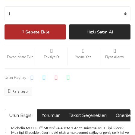
Sepete Ekle
Hızlı Satın Al
Tavsiye Et
Yorum Yaz
Fiyat Alarmı
Ürün Paylaş :
Karşılaştır
Ürün Bilgisi
Yorumlar
Taksit Seçenekleri
Önerilerin
·
Michelin MULTIFIT™ MC33894 40CM 1 Adet Universal Muz Tipi Silecek
·
Muz tipi Silecekler, üzerindeki ekstra mukavemet sağlayıcı geniş çelik tel ve