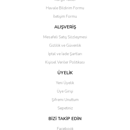
Ürün resmi kalitesiz, bozuk veya görüntülenemiyor.
Havale Bildirim Formu
Ürün açıklamasında eksik bilgiler bulunuyor.
İletişim Formu
Ürün bilgilerinde hatalar bulunuyor.
Ürün fiyatı diğer sitelerden daha pahalı.
ALIŞVERİŞ
Bu ürüne benzer farklı alternatifler olmalı.
Mesafeli Satış Sözleşmesi
Gizlilik ve Güvenlik
İptal ve İade Şartları
Kişisel Veriler Politikası
Gönder
ÜYELİK
Yeni Üyelik
Üye Girişi
Şifremi Unuttum
Sepetiniz
BİZİ TAKİP EDİN
Facebook