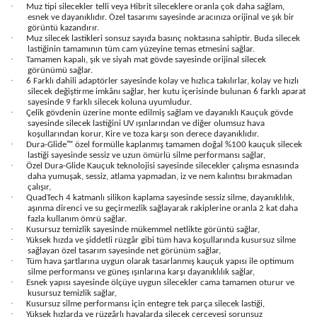
·
Muz tipi silecekler telli veya Hibrit sileceklere oranla çok daha sağlam,
esnek ve dayanıklıdır. Özel tasarımı sayesinde aracınıza orijinal ve şık bir
görüntü kazandırır.
·
Muz silecek lastikleri sonsuz sayıda basınç noktasına sahiptir. Buda silecek
lastiğinin tamamının tüm cam yüzeyine temas etmesini sağlar.
·
Tamamen kapalı, şık ve siyah mat gövde sayesinde orijinal silecek
görünümü sağlar.
·
6 Farklı dahili adaptörler sayesinde kolay ve hızlıca takılırlar, kolay ve hızlı
silecek değiştirme imkânı sağlar, her kutu içerisinde bulunan 6 farklı aparat
sayesinde 9 farklı silecek koluna uyumludur.
·
Çelik gövdenin üzerine monte edilmiş sağlam ve dayanıklı Kauçuk gövde
sayesinde silecek lastiğini UV ışınlarından ve diğer olumsuz hava
koşullarından korur, Kire ve toza karşı son derece dayanıklıdır.
·
Dura-Glide™ özel formülle kaplanmış tamamen doğal %100 kauçuk silecek
lastiği sayesinde sessiz ve uzun ömürlü silme performansı sağlar,
·
Özel Dura-Glide Kauçuk teknolojisi sayesinde silecekler çalışma esnasında
daha yumuşak, sessiz, atlama yapmadan, iz ve nem kalıntısı bırakmadan
çalışır,
·
QuadTech 4 katmanlı silikon kaplama sayesinde sessiz silme, dayanıklılık,
aşınma direnci ve su geçirmezlik sağlayarak rakiplerine oranla 2 kat daha
fazla kullanım ömrü sağlar.
·
Kusursuz temizlik sayesinde mükemmel netlikte görüntü sağlar,
·
Yüksek hızda ve şiddetli rüzgâr gibi tüm hava koşullarında kusursuz silme
sağlayan özel tasarım sayesinde net görünüm sağlar,
·
Tüm hava şartlarına uygun olarak tasarlanmış kauçuk yapısı ile optimum
silme performansı ve güneş ışınlarına karşı dayanıklılık sağlar,
·
Esnek yapısı sayesinde ölçüye uygun silecekler cama tamamen oturur ve
kusursuz temizlik sağlar,
·
Kusursuz silme performansı için entegre tek parça silecek lastiği,
·
Yüksek hızlarda ve rüzgârlı havalarda silecek çerçevesi sorunsuz