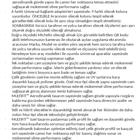
aerodinamik gövde yapısı ile camın her noktasına temas etmesini
sağlayarak mükemmel silme performansı sağlar.
·
6 farklı Universal bağlantı adaptörleri sayesinde, 9 farklı silecek koluna
uyumludur. ÖNCELİKLE Aracınızın silecek kolunu tespit ederek
görsellerdeki silecek kolu ile aynı olup olmadığını tespit etmelisiniz.
SONRASINDA Sürücü tarafının ve yolcu tarafının silecek ölçülerini ayrı ayrı
ölçerek doğru ölçüdeki sileceği almalısınız.
·
Doğru ölçüdeki Michelin sileceği almak için görselde belirtilen QR kodu
akıllı telefonunuzun kamerası ile okutarak açılan uygulama ekranında
aracınızın Marka, Model ve üretim yılını seçerek hem sürücü tarafına hem
de yolcu tarafına uyumlu silecek model ve ölçüsünü tesit edebilirsiniz.
·
Neredeyse tüm araç modelleri ile uyumlu üniversal aparatlar sayesinde
zorlanmadan montaj yapmanızı sağlar.
·
Tek noktadan cam yüzeyine tam ve güçlü şekilde temas ederek mükemmel
silme performansı sağlar. İzlerin giderilmesine yardımcı olur ve silecek
lastiğinin ömrü boyunca aynı baskı ve teması sağlar.
·
Çelik gövdenin üzerine monte edilmiş sağlam ve UV ışınlarına karşı
dayanıklı kauçuk polimer gövde, Özel muz tipi silecek yapısı sayesinde cam
yüzeyine tam ve güçlü şekilde temas ederek mükemmel silme performansı
sağlayarak görüş alanınızın temiz kalmasını sağlar.
·
MULTIFIT™ Aerodinamik tasarım sayesinde sağlam gövde yapısıyla rüzgârın
kaldırma gücünden etkilenmeyen şekli sayesinde hava direncini azaltır ve
daha sessiz bir silme sağlar.
·
Telli ve hibrit sileceklerin dayanıklılığı temel alınarak her ikisinden de daha
üstün Muz tipi silecek teknolojisi geliştirilmiştir.
·
MULTIFIT™ özel tasarım paslanmaz çelik profil ile sağlam ve dayanıklı gövde,
tüm hava koşullarında sorunsuz performans sağlar,
·
Aerodinamik bakımdan optimize edilmiş özel çelik gövde profili ve kauçuk
sırt sayesinde camın her noktasına eşit bir basınç dağılımı sunar ve
mükemmel silme performansı sağlar.