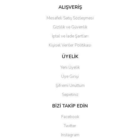
Ürün fiyatı diğer sitelerden daha pahalı.
ALIŞVERİŞ
Bu ürüne benzer farklı alternatifler olmalı.
Mesafeli Satış Sözleşmesi
Gizlilik ve Güvenlik
İptal ve İade Şartları
Kişisel Veriler Politikası
Gönder
ÜYELİK
Yeni Üyelik
Üye Girişi
Şifremi Unuttum
Sepetiniz
BİZİ TAKİP EDİN
Facebook
Twitter
Instagram