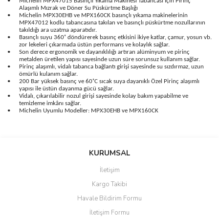
•
Michelin MPX47015 Basınçlı Yıkama Makinesi Tabancası İçin Pirinç
Alaşımlı Mızrak ve Döner Su Püskürtme Başlığı
•
Michelin MPX30EHB ve MPX160CK basınçlı yıkama makinelerinin
MPX47012 kodlu tabancasına takılan ve basınçlı püskürtme nozullarının
takıldığı ara uzatma aparatıdır.
•
Basınçlı suyu 360˚ döndürerek basınç etkisini ikiye katlar, çamur, yosun vb.
zor lekeleri çıkarmada üstün performans ve kolaylık sağlar.
•
Son derece ergonomik ve dayanıklılığı artıran alüminyum ve pirinç
metalden üretilen yapısı sayesinde uzun süre sorunsuz kullanım sağlar.
•
Pirinç alaşımlı, vidalı tabanca bağlantı girişi sayesinde su sızdırmaz, uzun
ömürlü kulanım sağlar.
•
200 Bar yüksek basınç ve 60˚C sıcak suya dayanıklı Özel Pirinç alaşımlı
yapısı ile üstün dayanma gücü sağlar.
•
Vidalı, çıkarılabilir nozul girişi sayesinde kolay bakım yapabilme ve
temizleme imkânı sağlar.
•
Michelin Uyumlu Modeller: MPX30EHB ve MPX160CK
Bu ürünün fiyat bilgisi, resim, ürün açıklamalarında ve diğer
konularda yetersiz gördüğünüz noktaları öneri formunu kullanarak
Bu ürüne ilk yorumu siz yapın!
KURUMSAL
tarafımıza iletebilirsiniz.
Görüş ve önerileriniz için teşekkür ederiz.
İletişim
Yorum Yaz
Kargo Takibi
Ürün resmi kalitesiz, bozuk veya görüntülenemiyor.
Havale Bildirim Formu
Ürün açıklamasında eksik bilgiler bulunuyor.
İletişim Formu
Ürün bilgilerinde hatalar bulunuyor.