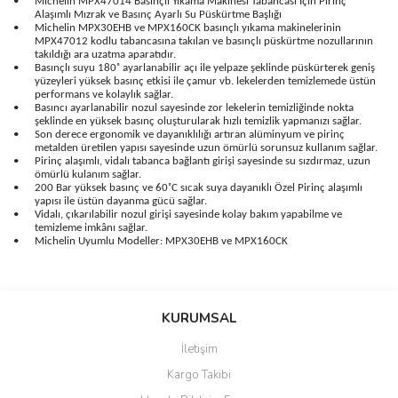
•
Michelin MPX47014 Basınçlı Yıkama Makinesi Tabancası İçin Pirinç
Alaşımlı Mızrak ve Basınç Ayarlı Su Püskürtme Başlığı
•
Michelin MPX30EHB ve MPX160CK basınçlı yıkama makinelerinin
MPX47012 kodlu tabancasına takılan ve basınçlı püskürtme nozullarının
takıldığı ara uzatma aparatıdır.
•
Basınçlı suyu 180˚ ayarlanabilir açı ile yelpaze şeklinde püskürterek geniş
yüzeyleri yüksek basınç etkisi ile çamur vb. lekelerden temizlemede üstün
performans ve kolaylık sağlar.
•
Basıncı ayarlanabilir nozul sayesinde zor lekelerin temizliğinde nokta
şeklinde en yüksek basınç oluşturularak hızlı temizlik yapmanızı sağlar.
•
Son derece ergonomik ve dayanıklılığı artıran alüminyum ve pirinç
metalden üretilen yapısı sayesinde uzun ömürlü sorunsuz kullanım sağlar.
•
Pirinç alaşımlı, vidalı tabanca bağlantı girişi sayesinde su sızdırmaz, uzun
ömürlü kulanım sağlar.
•
200 Bar yüksek basınç ve 60˚C sıcak suya dayanıklı Özel Pirinç alaşımlı
yapısı ile üstün dayanma gücü sağlar.
•
Vidalı, çıkarılabilir nozul girişi sayesinde kolay bakım yapabilme ve
temizleme imkânı sağlar.
•
Michelin Uyumlu Modeller: MPX30EHB ve MPX160CK
Bu ürünün fiyat bilgisi, resim, ürün açıklamalarında ve diğer
konularda yetersiz gördüğünüz noktaları öneri formunu kullanarak
Bu ürüne ilk yorumu siz yapın!
KURUMSAL
tarafımıza iletebilirsiniz.
Görüş ve önerileriniz için teşekkür ederiz.
İletişim
Yorum Yaz
Kargo Takibi
Ürün resmi kalitesiz, bozuk veya görüntülenemiyor.