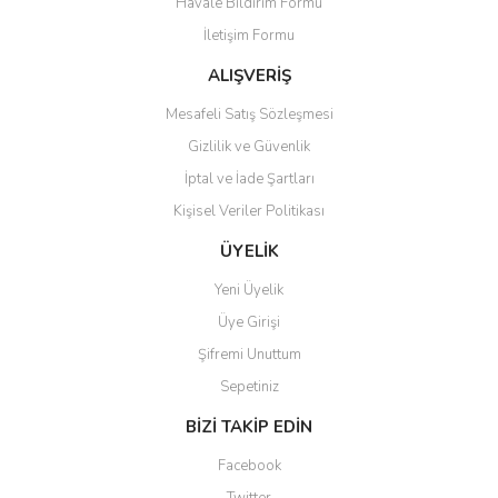
Havale Bildirim Formu
Ürün açıklamasında eksik bilgiler bulunuyor.
İletişim Formu
Ürün bilgilerinde hatalar bulunuyor.
Ürün fiyatı diğer sitelerden daha pahalı.
ALIŞVERİŞ
Bu ürüne benzer farklı alternatifler olmalı.
Mesafeli Satış Sözleşmesi
Gizlilik ve Güvenlik
İptal ve İade Şartları
Kişisel Veriler Politikası
Gönder
ÜYELİK
Yeni Üyelik
Üye Girişi
Şifremi Unuttum
Sepetiniz
BİZİ TAKİP EDİN
Facebook