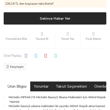
236,16 TL den başlayan taksitlerle!!
Gelince Haber Ver
Tavsiye Et
Yorum Yaz
Fiyat Alarmı
Ürün Paylaş :
Karşılaştır
Ürün Bilgisi
Yorumlar
Taksit Seçenekleri
Önerilerin
·
Michelin MPX46176 Michelin Basınçlı Yıkama Makineleri İçin 400ml Köpük
Haznesi
·
Michelin basınçlı yıkama makineleri ile uyumlu 400ml. Köpük atma haznesi