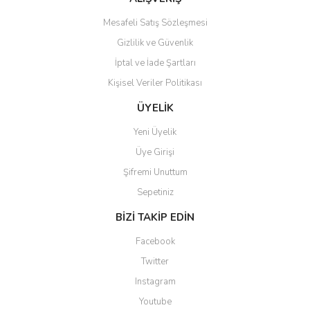
Bu ürüne benzer farklı alternatifler olmalı.
Mesafeli Satış Sözleşmesi
Gizlilik ve Güvenlik
İptal ve İade Şartları
Kişisel Veriler Politikası
Gönder
ÜYELİK
Yeni Üyelik
Üye Girişi
Şifremi Unuttum
Sepetiniz
BİZİ TAKİP EDİN
Facebook
Twitter
Instagram
Youtube