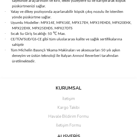
sayesinde araçlarınızın ve kirli, lekeli yüzeylere su ile karıştırarak köpük
püskürtmenizi sağlar.
·
Yatay ve dikey pozisyonda ayarlanabilir köpük çıkış nozulu ile istenilen
yönde püskürtme sağlar.
·
Uyumlu Modeller: MPX14E, MPX16E, MPX17EH, MPX19EHDS, MPX20EHX,
MPX22EHX, MPX25EHDS, MPX27DTS
·
℃
Sıcak Su Giriş Sıcaklığı: 50
Max.
·
CE/TÜV/SUD/GS-CE gibi tüm uluslararası kalite ve sağlık sertifikalarına
sahiptir
·
Tüm Michelin Basınçlı Yıkama Makinaları ve aksesuarları 50 yılı aşkın
deneyim ve üstün teknoloji ile İtalyan Annovi Reverberi tarafından
üretilmektedir.
Bu ürünün fiyat bilgisi, resim, ürün açıklamalarında ve diğer
konularda yetersiz gördüğünüz noktaları öneri formunu kullanarak
Bu ürüne ilk yorumu siz yapın!
KURUMSAL
tarafımıza iletebilirsiniz.
Görüş ve önerileriniz için teşekkür ederiz.
İletişim
Yorum Yaz
Kargo Takibi
Ürün resmi kalitesiz, bozuk veya görüntülenemiyor.
Havale Bildirim Formu
Ürün açıklamasında eksik bilgiler bulunuyor.
İletişim Formu
Ürün bilgilerinde hatalar bulunuyor.
Ürün fiyatı diğer sitelerden daha pahalı.
ALIŞVERİŞ