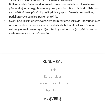
•
Kullanım Şekli: Kullanmadan önce kutuyu iyice çalkalayın, Temizlenmiş
•
yüzeye doğrudan uygulayınız ve yumuşak mikro-fiber bir bezle cilalayınız
ya da ürünü beze püskürtüp eşit şekilde yayınız. Direksiyon simidine,
pedallara veya camlara püskürtmeyiniz.
Uyarı: Çocukların erişemeyeceği ve serin yerlerde saklayın! Doğrudan ateş
•
üzerine püskürtmeyin. Göz ile temas halinde bol su ile yıkayın. Spreyi
solumayın. Açık aleve veya diğer ateş kaynaklarına doğru püskürtmeyin.
Serin ortamlarda muhafaza edin.
Bu ürünün fiyat bilgisi, resim, ürün açıklamalarında ve diğer
konularda yetersiz gördüğünüz noktaları öneri formunu kullanarak
Bu ürüne ilk yorumu siz yapın!
KURUMSAL
tarafımıza iletebilirsiniz.
Görüş ve önerileriniz için teşekkür ederiz.
İletişim
Yorum Yaz
Kargo Takibi
Ürün resmi kalitesiz, bozuk veya görüntülenemiyor.
Havale Bildirim Formu
Ürün açıklamasında eksik bilgiler bulunuyor.
İletişim Formu
Ürün bilgilerinde hatalar bulunuyor.
Ürün fiyatı diğer sitelerden daha pahalı.
ALIŞVERİŞ
Bu ürüne benzer farklı alternatifler olmalı.