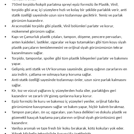
750ml torpido/kokpit parlatma spreyi eşsiz formülü ile Plastik, Vinil,
•
torpido gibi araç içi yüzeylere hızlı ve kolay bir şekilde parlaklık verir, anti
statik özelliği sayesinde uzun süre tozlanmayı geciktirir. Temiz ve parlak
görünüm kazandırır.
Aracınızdaki torpido gibi plastik, Vinil bölümleri parlatır ve korur,
•
mükemmel görünüm sağlar.
Kapı ve Çamurluk plastik çıtaları, tampon, döşeme, pencere pervazları,
•
anten kaideleri, lastikler, ızgaralar ve kapı tutamakları gibi tüm koyu siyah
plastik parçaların temizlenmesini ve orijinal siyah görünümünün tekrar
kazanılmasını sağlar.
Torpido, tamponlar, spoiler gibi tüm plastik bileşenleri parlatır ve bakımını
•
yapar.
Gelişmiş anti statik ve UV koruması sayesinde, güneş ışığının zararlarını en
•
aza indirir, çatlama ve solmaya karşı koruma sağlar.
Anti-statik özelliği sayesinde tozlanmayı önler, uzun süre parlak kalmasını
•
sağlar.
Kir, toz ve vücut yağlarını iç yüzeylerden hızla siler, parlaklığını geri
•
kazandırır ve zararlı UV güneş ışınlarına karşı korur.
Eşsiz formülü ile kuru ve bakımsız iç yüzeyleri yeniler, orijinal fabrika
•
görünümüne kavuşmasını sağlar ve bakım yapar, hiçbir kalıntı bırakmaz.
Tampon parçaları, ön uç ızgaraları, yan hava delikleri ve dokulu plastik ve
•
gözenekli kauçuk kaplama parçalarının orijinal siyah görüntüsünü geri
kazandırır.
Vanilya aromalı ve taze fresh bir koku bırakarak, kötü kokuları yok eder.
•
Yüksek Michelin teknolojiyle Avrupa’da üretilmiştir,