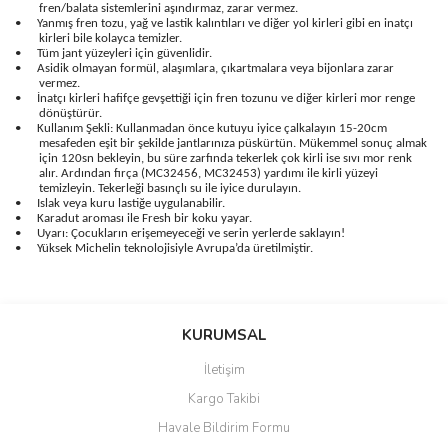
fren/balata sistemlerini aşındırmaz, zarar vermez.
•
Yanmış fren tozu, yağ ve lastik kalıntıları ve diğer yol kirleri gibi en inatçı
kirleri bile kolayca temizler.
•
Tüm jant yüzeyleri için güvenlidir.
•
Asidik olmayan formül, alaşımlara, çıkartmalara veya bijonlara zarar
vermez.
•
İnatçı kirleri hafifçe gevşettiği için fren tozunu ve diğer kirleri mor renge
dönüştürür.
•
Kullanım Şekli: Kullanmadan önce kutuyu iyice çalkalayın 15-20cm
mesafeden eşit bir şekilde jantlarınıza püskürtün. Mükemmel sonuç almak
için 120sn bekleyin, bu süre zarfında tekerlek çok kirli ise sıvı mor renk
alır. Ardından fırça (MC32456, MC32453) yardımı ile kirli yüzeyi
temizleyin. Tekerleği basınçlı su ile iyice durulayın.
•
Islak veya kuru lastiğe uygulanabilir.
•
Karadut aroması ile Fresh bir koku yayar.
•
Uyarı: Çocukların erişemeyeceği ve serin yerlerde saklayın!
•
Yüksek Michelin teknolojisiyle Avrupa’da üretilmiştir.
Bu ürünün fiyat bilgisi, resim, ürün açıklamalarında ve diğer
konularda yetersiz gördüğünüz noktaları öneri formunu kullanarak
Bu ürüne ilk yorumu siz yapın!
KURUMSAL
tarafımıza iletebilirsiniz.
Görüş ve önerileriniz için teşekkür ederiz.
İletişim
Yorum Yaz
Kargo Takibi
Ürün resmi kalitesiz, bozuk veya görüntülenemiyor.
Havale Bildirim Formu
Ürün açıklamasında eksik bilgiler bulunuyor.