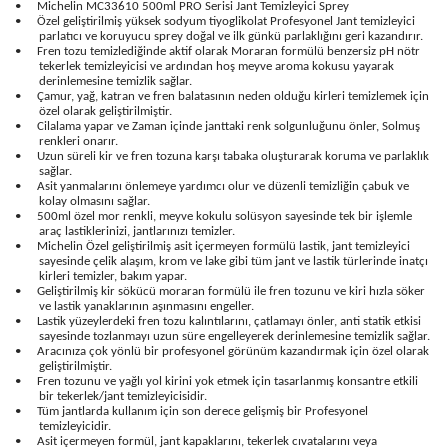
•
Michelin MC33610 500ml PRO Serisi Jant Temizleyici Sprey
•
Özel geliştirilmiş yüksek sodyum tiyoglikolat Profesyonel Jant temizleyici
parlatıcı ve koruyucu sprey doğal ve ilk günkü parlaklığını geri kazandırır.
•
Fren tozu temizlediğinde aktif olarak Moraran formülü benzersiz pH nötr
tekerlek temizleyicisi ve ardından hoş meyve aroma kokusu yayarak
derinlemesine temizlik sağlar.
•
Çamur, yağ, katran ve fren balatasının neden olduğu kirleri temizlemek için
özel olarak geliştirilmiştir.
•
Cilalama yapar ve Zaman içinde janttaki renk solgunluğunu önler, Solmuş
renkleri onarır.
•
Uzun süreli kir ve fren tozuna karşı tabaka oluşturarak koruma ve parlaklık
sağlar.
•
Asit yanmalarını önlemeye yardımcı olur ve düzenli temizliğin çabuk ve
kolay olmasını sağlar.
•
500ml özel mor renkli, meyve kokulu solüsyon sayesinde tek bir işlemle
araç lastiklerinizi, jantlarınızı temizler.
•
Michelin Özel geliştirilmiş asit içermeyen formülü lastik, jant temizleyici
sayesinde çelik alaşım, krom ve lake gibi tüm jant ve lastik türlerinde inatçı
kirleri temizler, bakım yapar.
•
Geliştirilmiş kir sökücü moraran formülü ile fren tozunu ve kiri hızla söker
ve lastik yanaklarının aşınmasını engeller.
•
Lastik yüzeylerdeki fren tozu kalıntılarını, çatlamayı önler, anti statik etkisi
sayesinde tozlanmayı uzun süre engelleyerek derinlemesine temizlik sağlar.
•
Aracınıza çok yönlü bir profesyonel görünüm kazandırmak için özel olarak
geliştirilmiştir.
•
Fren tozunu ve yağlı yol kirini yok etmek için tasarlanmış konsantre etkili
bir tekerlek/jant temizleyicisidir.
•
Tüm jantlarda kullanım için son derece gelişmiş bir Profesyonel
temizleyicidir.
•
Asit içermeyen formül, jant kapaklarını, tekerlek cıvatalarını veya