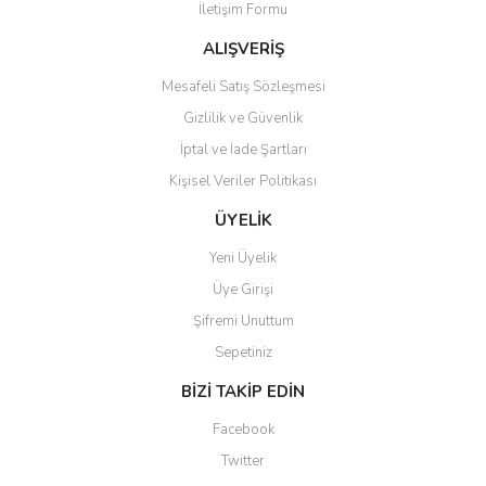
İletişim Formu
Ürün bilgilerinde hatalar bulunuyor.
Ürün fiyatı diğer sitelerden daha pahalı.
ALIŞVERİŞ
Bu ürüne benzer farklı alternatifler olmalı.
Mesafeli Satış Sözleşmesi
Gizlilik ve Güvenlik
İptal ve İade Şartları
Kişisel Veriler Politikası
Gönder
ÜYELİK
Yeni Üyelik
Üye Girişi
Şifremi Unuttum
Sepetiniz
BİZİ TAKİP EDİN
Facebook
Twitter