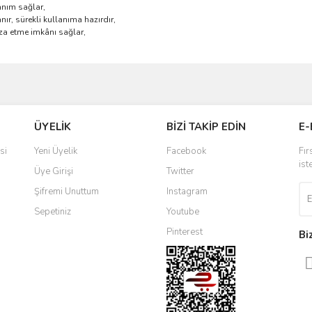
anım sağlar,
ır, sürekli kullanıma hazırdır,
za etme imkânı sağlar,
ve diğer konularda yetersiz gördüğünüz noktaları öneri formunu kullanarak taraf
Bu ürüne ilk yorumu siz yapın!
ÜYELİK
BİZİ TAKİP EDİN
E-
r.
Yorum Yaz
si
Yeni Üyelik
Facebook
Fır
ist
Üye Girişi
Twitter
Şifremi Unuttum
Instagram
Sepetiniz
Youtube
Pinterest
Bi
Gönder