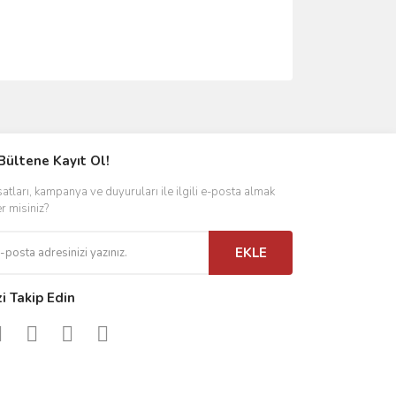
ımıza iletebilirsiniz.
Bültene Kayıt Ol!
satları, kampanya ve duyuruları ile ilgili e-posta almak
er misiniz?
EKLE
zi Takip Edin