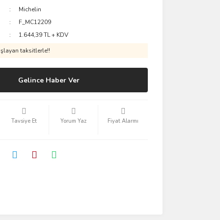
Michelin
F_MC12209
1.644,39 TL + KDV
layan taksitlerle!!
Gelince Haber Ver
Tavsiye Et
Yorum Yaz
Fiyat Alarmı