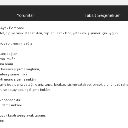
Yorumlar
Taksit Seçenekleri
lu Ayak Pompası
 cip ve bisiklet lastikleri, toplar, lastik bot, yatak vb. şişirmek için uygun,
nç yapılmasını sağlar
r
anı sağlar,
ışma imkânı
ım alanı,
r hassas şişirme sağlanır,
ünleri şişirme imkânı
klı ürünü şişirme imkânı,
şme bot, deniz yatağı, deniz topu, bisiklet, şişme yatak vb. birçok ürününüzü raha
ru ve kolay basınç ölçme imkânı,
 kapanacaktır
üretme imkânı,
uçuk kaplı geniş ayak tabanı,
nı,