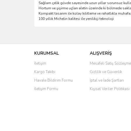
Sağlam çelik gövde sayesinde uzun yıllar sorunsuz kull
Hortum ve şişirme uçları aletin üzerinde ki bölmede saklan
Kompakt tasarım ile kolay kilitleme ve rahatlıkla muhafa
100 yıllık Michelin kalitesi ile yenilikçi teknoloji
Bu ürünün fiyat bilgisi, resim, ürün açıklamalarında 
Görüş ve önerileriniz için teşekkür ederiz.
KURUMSAL
ALIŞVERİŞ
Ürün resmi kalitesiz, bozuk veya görüntülenemiyo
Ürün açıklamasında eksik bilgiler bulunuyor.
İletişim
Mesafeli Satış Sözleşme
Ürün bilgilerinde hatalar bulunuyor.
Kargo Takibi
Gizlilik ve Güvenlik
Ürün fiyatı diğer sitelerden daha pahalı.
Havale Bildirim Formu
İptal ve İade Şartları
Bu ürüne benzer farklı alternatifler olmalı.
İletişim Formu
Kişisel Veriler Politikası