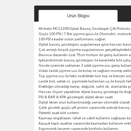
Ürün Bilgisi
Michelin MC12209 Dijital Basınç Göstergeli Çift Piston
Güçlü 100 PSI / 7 Bar şişirme gücü ile Otomobil, motosiklet,
100 PSI’e kadar üstün performans sağlar,
Dijital basınç göstergesi uygulamaya göre hassas bası
Çok amaçlı birçok şişirme uygulamasını gerçekleştirebili
Basınca dayanıklı özel 75cm hortum ile geniş kullanım al
Işıklandırılmalı basınç göstergesi ile karanlıkta bile çal
Gövde üzerinde saklanan 3 adet şişirme ucu geniş kullan
Vidalı lastik şişirme ucu ile kolay ve sağlam montaj edili
Top şişirme ucu ile faklı özellikteki tüm top ve benzeri ür
Lastik bot, yatak vs. şişirmede kullanılan uç ile birçok far
Elektriğin olmadığı kamp, dağcılık, sahil vb. alanlarda şi
Hassas ölçüm yapabilen dijital basınç gösterge ile doğ
PSI & BAR & KPA göstergeli dijital ekran saati
Dijital ekran ürün kullanılmadığı zaman otomatik olarak
Çelik gövdeli güçlü çift piston sayesinde yüksek basınç 
Patentli ayak kilit sistemi
Kaymayı engelleyen, rahat ve sabit kullanım sağlayan ka
Kauçuk kaplı ayaklar sayesinde kaymadan kullanım imkâ
Ergonomik tasarım sayesinde konforlu kullanım,