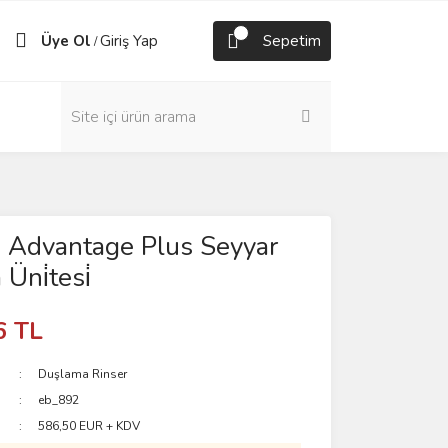
Üye Ol
Giriş Yap
Sepetim
/
 Advantage Plus Seyyar
Üni̇tesi̇
6 TL
Duşlama Rinser
eb_892
586,50 EUR + KDV