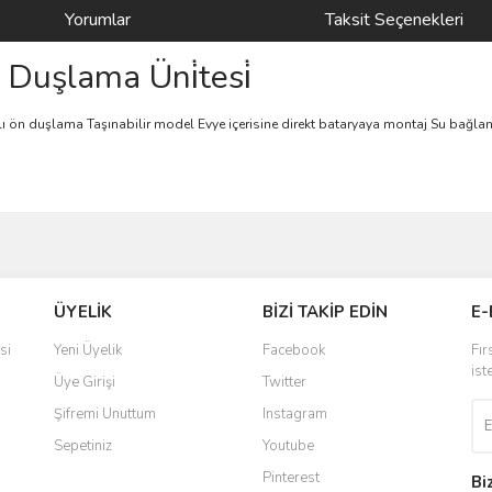
Yorumlar
Taksit Seçenekleri
Duşlama Üni̇tesi̇
çlı ön duşlama Taşınabilir model Evye içerisine direkt bataryaya montaj Su bağlan
ve diğer konularda yetersiz gördüğünüz noktaları öneri formunu kullanarak taraf
Bu ürüne ilk yorumu siz yapın!
ÜYELİK
BİZİ TAKİP EDİN
E-
r.
Yorum Yaz
si
Yeni Üyelik
Facebook
Fır
ist
Üye Girişi
Twitter
Şifremi Unuttum
Instagram
Sepetiniz
Youtube
Pinterest
Bi