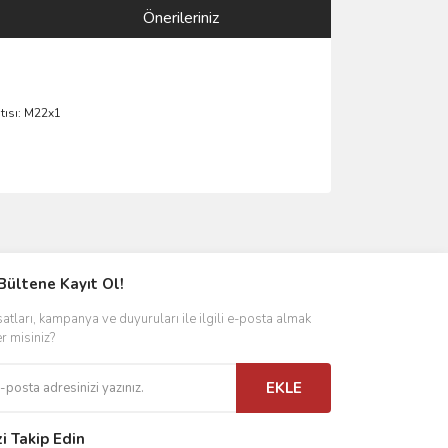
Önerileriniz
tısı: M22x1
ımıza iletebilirsiniz.
Bültene Kayıt Ol!
satları, kampanya ve duyuruları ile ilgili e-posta almak
er misiniz?
EKLE
zi Takip Edin