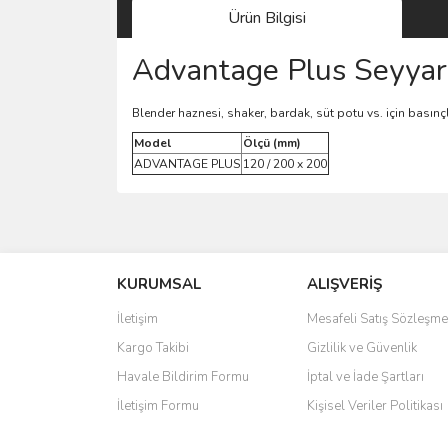
Ürün Bilgisi
Advantage Plus Seyyar 
Blender haznesi, shaker, bardak, süt potu vs. için basın
Model
Ölçü (mm)
ADVANTAGE PLUS
120 / 200 x 200
Bu ürünün fiyat bilgisi, resim, ürün açıklamalarında 
Görüş ve önerileriniz için teşekkür ederiz.
KURUMSAL
ALIŞVERİŞ
Ürün resmi kalitesiz, bozuk veya görüntülenemiyo
Ürün açıklamasında eksik bilgiler bulunuyor.
İletişim
Mesafeli Satış Sözleşme
Ürün bilgilerinde hatalar bulunuyor.
Kargo Takibi
Gizlilik ve Güvenlik
Ürün fiyatı diğer sitelerden daha pahalı.
Havale Bildirim Formu
İptal ve İade Şartları
Bu ürüne benzer farklı alternatifler olmalı.
İletişim Formu
Kişisel Veriler Politikası