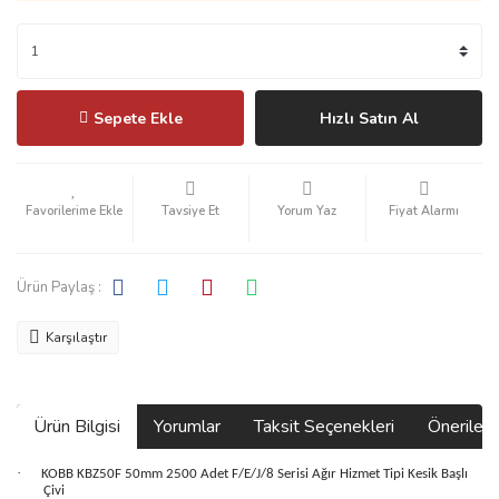
Sepete Ekle
Hızlı Satın Al
Tavsiye Et
Yorum Yaz
Fiyat Alarmı
Ürün Paylaş :
Karşılaştır
Ürün Bilgisi
Yorumlar
Taksit Seçenekleri
Önerilerin
·
KOBB KBZ50F 50mm 2500 Adet F/E/J/8 Serisi Ağır Hizmet Tipi Kesik Başlı
Çivi