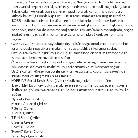
·
50mm çivi/bacak yüksekliği ve 2mm çivi/baş genişliği ile F/E/J/8 serisi,
TIPIN Serisi, Type47 Serisi, Mini Başlı, Universal tüm kesik başlı çivi çakma
tabancaları ve kesik başlı çivilere muadil olarak kullanıma uygundur.
·
Yüksek kaliteli galvaniz kaplı ve uluslararası standartlara uygun üretilen
KOBB kesik başlı çiviler ile süpürgelik montajında, görünmez bağlantı
montajlarında, lambri ve zemin döşeme montajlarında, ambalajlama, masa,
sandalye, mobilya döşeme montajlarında, reklam/tabela montajında, ahşap
maket işlerinde, yalıtım, onarım uygulamalarında yüksek performans
sağlar.
·
Özel Galvaniz kaplama sayesinde dış mekân uygulamalarında rakiplerine
oranla paslanmaya karşı maksimum dayanaklık ve koruma sağlar.
·
Özel olarak keskinleştirilmiş çivi uçları sayesinde en sert malzemede dahi
sorunsuz, temiz ve hızlı delme sağlar.
·
Özel olarak keskinleştirilmiş uçlar sayesinde ucun eğilmesini ve makinada
sıkışmasını önleyerek maksimum performans ve mukavemet sağlar.
·
Üstün kaliteli yüksek karbonlu çelik tel ve galvaniz kaplaması sayesinde
bükülmeyi ve sıkışmayı en aza indirir.
·
KOBB F/E Serisi Kesik Başlı Çiviler; Kesik başlı çivi atabilen tüm
Elektrikli/Havalı çivi çakma makineleri ile kullanılır, bu sayede en yaygın
kullanılan çivi çakma tabancaları ile her zaman sorunsuz kullanım imkânı
sağlar.
·
Uyumlu Çivi Serileri;
·
KOBB F/E Serisi Çiviler
·
F Serisi Çiviler
·
J Serisi Çiviler
·
TIPIN Serisi Çiviler
·
8 Serisi Çiviler
·
E Serisi Çiviler
·
Type47 Serisi Çiviler
·
Mini Başlı Çivi Serileri