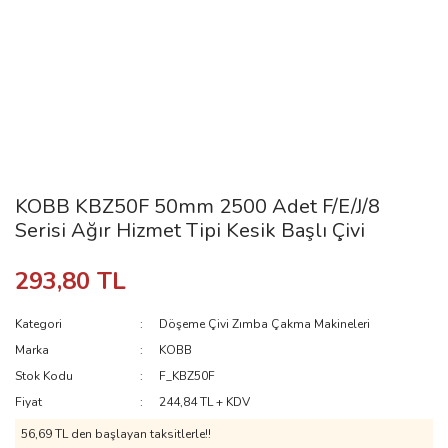
KOBB KBZ50F 50mm 2500 Adet F/E/J/8
Serisi Ağır Hizmet Tipi Kesik Başlı Çivi
293,80 TL
Kategori
Döşeme Çivi Zımba Çakma Makineleri
Marka
KOBB
Stok Kodu
F_KBZ50F
Fiyat
244,84 TL + KDV
56,69 TL den başlayan taksitlerle!!