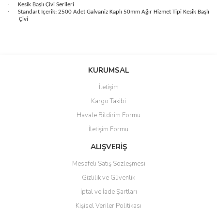
·
Kesik Başlı Çivi Serileri
·
Standart İçerik: 2500 Adet Galvaniz Kaplı 50mm Ağır Hizmet Tipi Kesik Başlı
Çivi
Bu ürünün fiyat bilgisi, resim, ürün açıklamalarında ve diğer
konularda yetersiz gördüğünüz noktaları öneri formunu kullanarak
Bu ürüne ilk yorumu siz yapın!
KURUMSAL
tarafımıza iletebilirsiniz.
Görüş ve önerileriniz için teşekkür ederiz.
İletişim
Yorum Yaz
Kargo Takibi
Ürün resmi kalitesiz, bozuk veya görüntülenemiyor.
Havale Bildirim Formu
Ürün açıklamasında eksik bilgiler bulunuyor.
İletişim Formu
Ürün bilgilerinde hatalar bulunuyor.
Ürün fiyatı diğer sitelerden daha pahalı.
ALIŞVERİŞ
Bu ürüne benzer farklı alternatifler olmalı.
Mesafeli Satış Sözleşmesi
Gizlilik ve Güvenlik
İptal ve İade Şartları
Kişisel Veriler Politikası