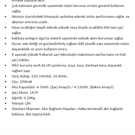
etmeye başlayacaktır.
•
Çok katmanlı güvenlik sayesinde üstün koruma ve tam güvenli kullanım
sağlar,
•
Akünün içerisindeki kimyasalı optimize ederek üstün performans sağlar ve
akünün ömrünü uzatır,
•
Hava sıcaklığını tespit ederek yüksek veya düşük sıcaklıkta bile tam şarj
sağlar.
•
Kabloya entegre sigorta sistemi sayesinde yüksek akım koruması sağlar.
•
Duvar askı deliği ve güçlendirilmiş sağlam ABS plastik yapı sayesinde üstün
dayanıklılık ve uzun kullanım ömrü.
•
6 aşamalı yüksek frekanslı şarj teknolojisi maksimum performans ve hızlı
şarj imkânı,
•
IP65 koruma sınıfı ile UV ışınlarına, suya, toza, darbeye karşı dayanıklı
sağlam yapı.
•
Giriş Voltajı: 220-240Volt, 50-60Hz.
•
Güç: 20Watt
•
Akü Kapasitesi: 4-30Ah. (Şarj Amaçlı) / 4-120Ah. (Bakım Amaçlı)
•
Şarj Akımı: 1A/H
•
Ağırlık: 0,20Kg
•
Menşei: ÇİN
•
Standart Ekipman: Akü Bağlantı Maşaları, Halka terminalli akü bağlantı
kablosu, Bez taşıma kılıfı.
Bu ürünün fiyat bilgisi, resim, ürün açıklamalarında ve diğer