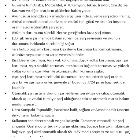
•
Güvenle tüm Araba, Motosiklet, ATV, Kamyon, Tekne, Traktör, Çim Biçme,
Karavan ve diğer araçların akülerine bakım yapar,
•
Akünüzü aracınızdan çıkarmadan araç üzerinde güvenle şarj edebilirsiniz,
•
Aküyü otomatik olarak analiz eder ve akü tipi, gücü ve akünün boşalma
oranına göre otomatik şarj eder,
•
Akünün durumunu sürekli izler ve gereğinden fazla şarj etmez.
•
LED ışık hem şarj hem de bakım süresince, şarj seviyesini ve akünün
durumunu hakkında sürekli bilgi sağlar.
•
Ters kutup bağlama koruması kısa devre koruması kıvılcım çıkmasını,
akünüze veya aracınıza zarar vermesini önler,
•
Kısa Devre Koruması, Aşırı yük koruması, düşük voltaj koruması, aşırı şarj
koruması, Aşırı sıcaklık koruması, ters kutup bağlantı koruması ve yüksek
voltaj koruma özellikleri ile akünüze üstün koruma sağlar.
•
Aşırı şarj koruması sürekli akü durumunu kontrol ederek şarj oranını
ayarlar ve aşırı şarjı önler, güvenle yıl boyunca 7/24 prize bağlı şekilde
kalabilir
•
Otomatik şarj sistemi akünün şarj edilmesi gerektiğinde cihaz otomatik
olarak açılır ve akü tümüyle şarj olduğunda tekrar otomatik olarak bakım
moduna geçer,
•
Ultra Kompakt Taşınabilir, inanılmaz hafif, sağlam ve Aerodinamik tasarım
ile kullanım kolaylığı sağlar,
•
Kullanımı son derece basit ve çok kolaydır. Tamamen otomatik bir şarj
cihazıdır, Özel modlar teknik bilgi gerektirmez. Sadece fişe takın, akünüze
bağlayın, şarj aleti otomatik olarak 6V- 12V modu seçecek ve akünüzü şarj