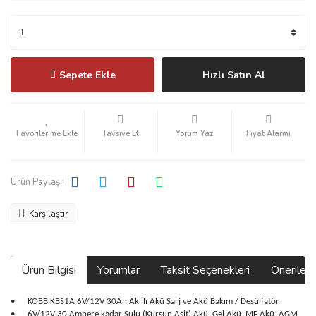
Sepete Ekle
Hızlı Satın Al
Tavsiye Et
Yorum Yaz
Fiyat Alarmı
Ürün Paylaş :
Karşılaştır
Ürün Bilgisi
Yorumlar
Taksit Seçenekleri
Önerilerin
•
KOBB KBS1A 6V/12V 30Ah Akıllı Akü Şarj ve Akü Bakım / Desülfatör
•
6V/12V 30 Ampere kadar Sulu (Kurşun Asit) Akü, Gel Akü, MF Akü, AGM