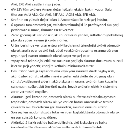
Akü, EFB Akü çeşitlerini şarj eder.
•
6V/12V tüm akülere Amper değeri gözetmeksizin bakım yapar, Sulu
(Kurşun Asit) Akü, Gel Akü, MF Akü, AGM Akü, EFB Akü.
•
Sınıfının en yüksek değeri olan 1 Amper/Saat ile hızlı şarj imkânı,
•
6 aşamalı tam otomatik şarj ve bakım teknolojisi ile profesyonel akü şarj
performansı sunar, akünüze zarar vermez.
•
Zarar görmüş aküleri onarır, akü hücrelerini yeniler, sülfatlanmış/oksitleniş
plakaları çözer ve enerji kaybını önler.
•
Ürün içerisinde yer alan entegre Mikroişlemci teknolojisi aküyü otomatik
olarak analiz eder ve akü tipi, gücü ve akünün boşalma oranına göre en
uygun şarj ayarını otomatik olarak seçer ve şarj eder.
•
Yapay zekâ teknolojisi etkili ve sorunsuz şarj için akünün durumunu sürekli
izler ve şarjı yönetir, enerji tüketimini minimumda tutar.
•
Desülfatör özelliği sayesinde eski veya yeni akünüze direk bağlayarak,
akünüzdeki sülfatı, oksitlenmeyi engeller, eski akülerde oluşmuş olan
sülfatı/oksitleşmeyi giderir, akü plakalarını onarır, akünün tam kapasite
çalışmasını sağlar, akü ömrünü uzatır, bozuk akülerin elektrik sistemine
zarar vermesini engeller.
•
Akünüzü geri kazandırır, otomatik olarak sülfat ve asit tabakalaşmasını
tespit eder, otomatik olarak aküye verilen hasarı onararak ve tersine
çevirerek akü hücrelerini geri kazandırır, akünün ömrünü uzatır
•
Son seçilen modu hafızada tutar yeniden başlatıldığında otomatik olarak
en son çalıştığı konuma döner,
•
Akünüzü 2 farklı şekilde bağlayabilirsiniz, akü kıskaçları ve halka
terminalleri ile cihazınızı akünüze bağlayarak kullanabilirsiniz,