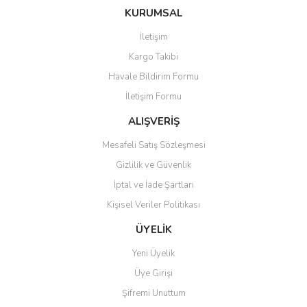
konularda yetersiz gördüğünüz noktaları öneri formunu kullanarak
Bu ürüne ilk yorumu siz yapın!
KURUMSAL
tarafımıza iletebilirsiniz.
Görüş ve önerileriniz için teşekkür ederiz.
İletişim
Yorum Yaz
Kargo Takibi
Ürün resmi kalitesiz, bozuk veya görüntülenemiyor.
Havale Bildirim Formu
Ürün açıklamasında eksik bilgiler bulunuyor.
İletişim Formu
Ürün bilgilerinde hatalar bulunuyor.
Ürün fiyatı diğer sitelerden daha pahalı.
ALIŞVERİŞ
Bu ürüne benzer farklı alternatifler olmalı.
Mesafeli Satış Sözleşmesi
Gizlilik ve Güvenlik
İptal ve İade Şartları
Kişisel Veriler Politikası
Gönder
ÜYELİK
Yeni Üyelik
Üye Girişi
Şifremi Unuttum