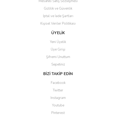
Mesafeli Satış Sözleşmesi
Gizlilik ve Güvenlik
İptal ve İade Şartları
Kişisel Veriler Politikası
Gönder
ÜYELİK
Yeni Üyelik
Üye Girişi
Şifremi Unuttum
Sepetiniz
BİZİ TAKİP EDİN
Facebook
Twitter
Instagram
Youtube
Pinterest