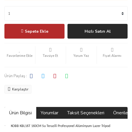
Sepete Ekle
Hızlı Satın Al
Tavsiye Et
Yorum Yaz
Fiyat Alarmı
Ürün Paylaş :
Karşılaştır
Ürün Bilgisi
Yorumlar
Taksit Seçenekleri
Önerilerin
·
KOBB KBL16T 160CM Su Terazili Profesyonel Alüminyum Lazer Tripod