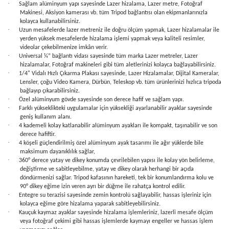
·
Sağlam alüminyum yapı sayesinde Lazer hizalama, Lazer metre, Fotoğraf
Makinesi, Aksiyon kamerası vb. tüm Tripod bağlantısı olan ekipmanlarınızla
kolayca kullanabilirsiniz.
·
Uzun mesafelerde lazer metreniz ile doğru ölçüm yapmak, Lazer hizalamalar ile
yerden yüksek mesafelerde hizalama işlemi yapmak veya kaliteli resimler,
videolar çekebilmenize imkân verir.
·
Universal ¼” bağlantı vidası sayesinde tüm marka Lazer metreler, Lazer
hizalamalar, Fotoğraf makineleri gibi tüm aletlerinizi kolayca bağlayabilirsiniz.
·
1/4" Vidalı Hızlı Çıkarma Plakası sayesinde, Lazer Hizalamalar, Dijital Kameralar,
Lensler, çoğu Video Kamera, Dürbün, Teleskop vb. tüm ürünlerinizi hızlıca tripoda
bağlayıp çıkarabilirsiniz.
·
Özel alüminyum gövde sayesinde son derece hafif ve sağlam yapı.
·
Farklı yükseklikteki uygulamalar için yüksekliği ayarlanabilir ayaklar sayesinde
geniş kullanım alanı.
·
4 kademeli kolay katlanabilir alüminyum ayakları ile kompakt, taşınabilir ve son
derece hafiftir.
·
4 köşeli güçlendirilmiş özel alüminyum ayak tasarımı ile ağır yüklerde bile
maksimum dayanıklılık sağlar,
·
360° derece yatay ve dikey konumda çevrilebilen yapısı ile kolay yön belirleme,
değiştirme ve sabitleyebilme, yatay ve dikey olarak herhangi bir açıda
döndürmenizi sağlar. Tripod kafasının hareketi, tek bir konumlandırma kolu ve
90° dikey eğime izin veren ayrı bir düğme ile rahatça kontrol edilir.
·
Entegre su terazisi sayesinde zemin kontrolü sağlayabilir, hassas işleriniz için
kolayca eğime göre hizalama yaparak sabitleyebilirsiniz.
·
Kauçuk kaymaz ayaklar sayesinde hizalama işlemleriniz, lazerli mesafe ölçüm
veya fotoğraf çekimi gibi hassas işlemlerde kaymayı engeller ve hassas işlem