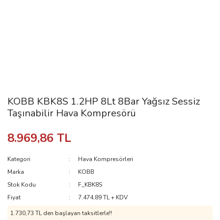
KOBB KBK8S 1.2HP 8Lt 8Bar Yağsız Sessiz
Taşınabilir Hava Kompresörü
8.969,86 TL
Kategori
Hava Kompresörleri
Marka
KOBB
Stok Kodu
F_KBK8S
Fiyat
7.474,89 TL + KDV
1.730,73 TL den başlayan taksitlerle!!