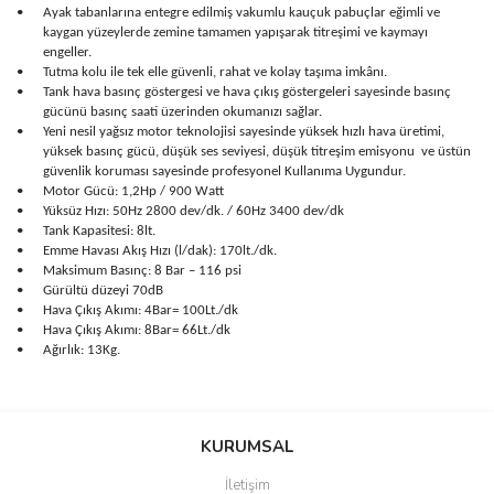
•
Ayak tabanlarına entegre edilmiş vakumlu kauçuk pabuçlar eğimli ve
kaygan yüzeylerde zemine tamamen yapışarak titreşimi ve kaymayı
engeller.
•
Tutma kolu ile tek elle güvenli, rahat ve kolay taşıma imkânı.
•
Tank hava basınç göstergesi ve hava çıkış göstergeleri sayesinde basınç
gücünü basınç saati üzerinden okumanızı sağlar.
•
Yeni nesil yağsız motor teknolojisi sayesinde yüksek hızlı hava üretimi,
yüksek basınç gücü, düşük ses seviyesi, düşük titreşim emisyonu ve üstün
güvenlik koruması sayesinde profesyonel Kullanıma Uygundur.
•
Motor Gücü: 1,2Hp / 900 Watt
•
Yüksüz Hızı: 50Hz 2800 dev/dk. / 60Hz 3400 dev/dk
•
Tank Kapasitesi: 8lt.
•
Emme Havası Akış Hızı (l/dak): 170lt./dk.
•
Maksimum Basınç: 8 Bar – 116 psi
•
Gürültü düzeyi 70dB
•
Hava Çıkış Akımı: 4Bar= 100Lt./dk
•
Hava Çıkış Akımı: 8Bar= 66Lt./dk
•
Ağırlık: 13Kg.
Bu ürünün fiyat bilgisi, resim, ürün açıklamalarında ve diğer
konularda yetersiz gördüğünüz noktaları öneri formunu kullanarak
Bu ürüne ilk yorumu siz yapın!
KURUMSAL
tarafımıza iletebilirsiniz.
Görüş ve önerileriniz için teşekkür ederiz.
İletişim