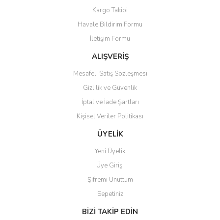
Yorum Yaz
Kargo Takibi
Ürün resmi kalitesiz, bozuk veya görüntülenemiyor.
Havale Bildirim Formu
Ürün açıklamasında eksik bilgiler bulunuyor.
İletişim Formu
Ürün bilgilerinde hatalar bulunuyor.
Ürün fiyatı diğer sitelerden daha pahalı.
ALIŞVERİŞ
Bu ürüne benzer farklı alternatifler olmalı.
Mesafeli Satış Sözleşmesi
Gizlilik ve Güvenlik
İptal ve İade Şartları
Kişisel Veriler Politikası
Gönder
ÜYELİK
Yeni Üyelik
Üye Girişi
Şifremi Unuttum
Sepetiniz
BİZİ TAKİP EDİN