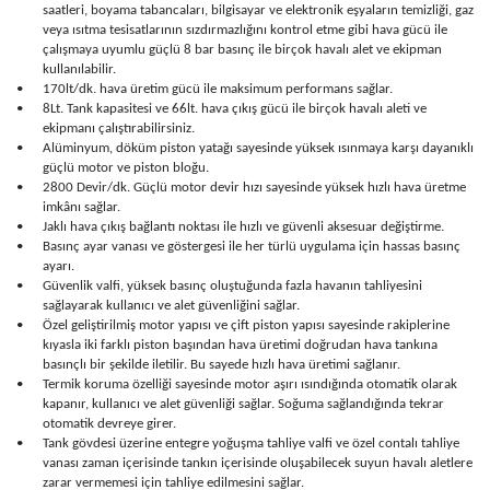
saatleri, boyama tabancaları, bilgisayar ve elektronik eşyaların temizliği, gaz
veya ısıtma tesisatlarının sızdırmazlığını kontrol etme gibi hava gücü ile
çalışmaya uyumlu güçlü 8 bar basınç ile birçok havalı alet ve ekipman
kullanılabilir.
•
170lt/dk. hava üretim gücü ile maksimum performans sağlar.
•
8Lt. Tank kapasitesi ve 66lt. hava çıkış gücü ile birçok havalı aleti ve
ekipmanı çalıştırabilirsiniz.
•
Alüminyum, döküm piston yatağı sayesinde yüksek ısınmaya karşı dayanıklı
güçlü motor ve piston bloğu.
•
2800 Devir/dk. Güçlü motor devir hızı sayesinde yüksek hızlı hava üretme
imkânı sağlar.
•
Jaklı hava çıkış bağlantı noktası ile hızlı ve güvenli aksesuar değiştirme.
•
Basınç ayar vanası ve göstergesi ile her türlü uygulama için hassas basınç
ayarı.
•
Güvenlik valfi, yüksek basınç oluştuğunda fazla havanın tahliyesini
sağlayarak kullanıcı ve alet güvenliğini sağlar.
•
Özel geliştirilmiş motor yapısı ve çift piston yapısı sayesinde rakiplerine
kıyasla iki farklı piston başından hava üretimi doğrudan hava tankına
basınçlı bir şekilde iletilir. Bu sayede hızlı hava üretimi sağlanır.
•
Termik koruma özelliği sayesinde motor aşırı ısındığında otomatik olarak
kapanır, kullanıcı ve alet güvenliği sağlar. Soğuma sağlandığında tekrar
otomatik devreye girer.
•
Tank gövdesi üzerine entegre yoğuşma tahliye valfi ve özel contalı tahliye
vanası zaman içerisinde tankın içerisinde oluşabilecek suyun havalı aletlere
zarar vermemesi için tahliye edilmesini sağlar.