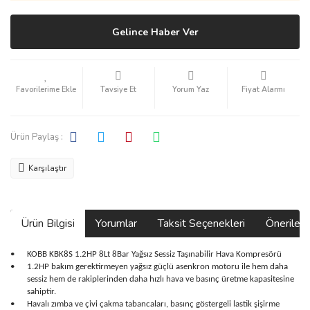
Gelince Haber Ver
Tavsiye Et
Yorum Yaz
Fiyat Alarmı
Ürün Paylaş :
Karşılaştır
Ürün Bilgisi
Yorumlar
Taksit Seçenekleri
Önerilerin
•
KOBB KBK8S 1.2HP 8Lt 8Bar Yağsız Sessiz Taşınabilir Hava Kompresörü
•
1.2HP bakım gerektirmeyen yağsız güçlü asenkron motoru ile hem daha
sessiz hem de rakiplerinden daha hızlı hava ve basınç üretme kapasitesine
sahiptir.
•
Havalı zımba ve çivi çakma tabancaları, basınç göstergeli lastik şişirme