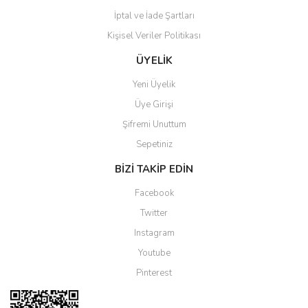
İptal ve İade Şartları
Kişisel Veriler Politikası
Gönder
ÜYELİK
Yeni Üyelik
Üye Girişi
Şifremi Unuttum
Sepetiniz
BİZİ TAKİP EDİN
Facebook
Twitter
Instagram
Youtube
Pinterest