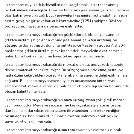
Juicemaster en yüksek beklentileri dahi karşılamak üzere tasarlanmış
bir
katı meyve sıkacağı
dır. Gövdesi tamamen
paslanmaz çelik
ten üretilmiş
olan katı meyve sıkacağı büyük
meyveleri kesmeden
kullanabilmeniz için
ekstra geniş bir girişe ve katı atık konteynerine (3.25 L) sahiptir. Böylece
profesyonel ihtiyaçlara da cevap verebilmektedir.
Juicemaster katı meyve sıkacağı’nın güçlü sıkma bölmesi paslanmaz
çelikten üretilmiş bıçaklarla ve yine
paslanmaz çelikten üretilmiş bir
süzgeç
ile donatılmıştır.
Bununla birlikte Juice Master ’in gövesi AISI 304
paslanmaz çelikten üretilmiştir ve içerisindeki meyvelerin oksitlenmesini
önler.
Bu yüksek kaliteli ürün
İsveç teknolojisi
ile üretilmiştir.
Juicemaster katı meyve sıkacağı’da mevcut olan süzgeç yüksek kalitede
dirençli materyaller ile üretilmiştir. Bu süzgeç sayesinde
elma, şeftali ve
hatta üzüm çekirdekleri
bile ayıklanarak sıkma sürecine dahil edilmemeleri
sağlanır. Bu, alınan meyve/sebze suyunun
acılaşmasını önler
.
Aynı
zamanda katı meyve sıkacağı’da bulunan turbo özelliği sıkma bölümünde
oluşan kalıntıları temizler.
Juicemaster katı meyve sıkacağı’nın
hava ile soğutmalı
çok işlevli motoru
uzun ömürlüdür. Meyve ve sebzeler merkezkaç sıkacağı sistemi ile son
damlasına kadar sıkılır, ve bu sistem ile
vitaminler, enzimler ve diğer
besin öğeleri
korunmuş olur. Cihazın motoru yalnızca kapak açık ve
güvenlik kilidi aktif iken çalışır.
Juicemaster katı meyve sıkacağı
6.300 rpm
’e varan ve elektronik olarak