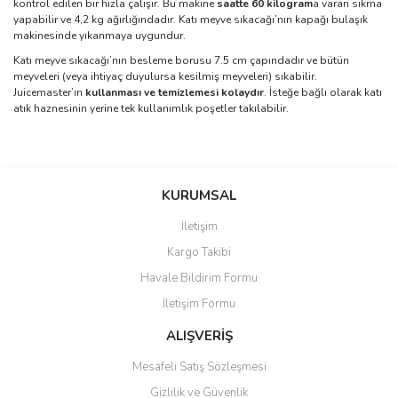
kontrol edilen bir hızla çalışır.
Bu makine
saatte 60 kilogram
a varan sıkma
yapabilir ve 4,2 kg ağırlığındadır.
Katı meyve sıkacağı’nın kapağı bulaşık
makinesinde yıkanmaya uygundur.
Katı meyve sıkacağı’nın besleme borusu 7.5 cm çapındadır ve bütün
meyveleri (veya ihtiyaç duyulursa kesilmiş meyveleri) sıkabilir.
Juicemaster’ın
kullanması ve temizlemesi kolaydır
. İsteğe bağlı olarak katı
atık haznesinin yerine tek kullanımlık poşetler takılabilir.
Bu ürünün fiyat bilgisi, resim, ürün açıklamalarında ve diğer
konularda yetersiz gördüğünüz noktaları öneri formunu kullanarak
Bu ürüne ilk yorumu siz yapın!
KURUMSAL
tarafımıza iletebilirsiniz.
Görüş ve önerileriniz için teşekkür ederiz.
İletişim
Yorum Yaz
Kargo Takibi
Ürün resmi kalitesiz, bozuk veya görüntülenemiyor.
Havale Bildirim Formu
Ürün açıklamasında eksik bilgiler bulunuyor.
İletişim Formu
Ürün bilgilerinde hatalar bulunuyor.
Ürün fiyatı diğer sitelerden daha pahalı.
ALIŞVERİŞ
Bu ürüne benzer farklı alternatifler olmalı.
Mesafeli Satış Sözleşmesi
Gizlilik ve Güvenlik