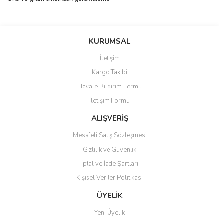
Bu ürünün fiyat bilgisi, resim, ürün açıklamalarında ve diğer
konularda yetersiz gördüğünüz noktaları öneri formunu kullanarak
Bu ürüne ilk yorumu siz yapın!
KURUMSAL
tarafımıza iletebilirsiniz.
Görüş ve önerileriniz için teşekkür ederiz.
İletişim
Yorum Yaz
Kargo Takibi
Ürün resmi kalitesiz, bozuk veya görüntülenemiyor.
Havale Bildirim Formu
Ürün açıklamasında eksik bilgiler bulunuyor.
İletişim Formu
Ürün bilgilerinde hatalar bulunuyor.
Ürün fiyatı diğer sitelerden daha pahalı.
ALIŞVERİŞ
Bu ürüne benzer farklı alternatifler olmalı.
Mesafeli Satış Sözleşmesi
Gizlilik ve Güvenlik
İptal ve İade Şartları
Kişisel Veriler Politikası
Gönder
ÜYELİK
Yeni Üyelik