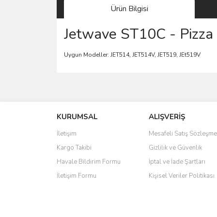
Ürün Bilgisi
Jetwave ST10C - Pizza 
Uygun Modeller: JET514, JET514V, JET519, JEt519V
Bu ürünün fiyat bilgisi, resim, ürün açıklamalarında 
Görüş ve önerileriniz için teşekkür ederiz.
KURUMSAL
ALIŞVERİŞ
Ürün resmi kalitesiz, bozuk veya görüntülenemiyo
Ürün açıklamasında eksik bilgiler bulunuyor.
İletişim
Mesafeli Satış Sözleşme
Ürün bilgilerinde hatalar bulunuyor.
Kargo Takibi
Gizlilik ve Güvenlik
Ürün fiyatı diğer sitelerden daha pahalı.
Havale Bildirim Formu
İptal ve İade Şartları
Bu ürüne benzer farklı alternatifler olmalı.
İletişim Formu
Kişisel Veriler Politikası