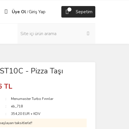
Üye Ol
Giriş Yap
Sepetim
/
ST10C - Pizza Taşı
6 TL
Menumaster Turbo Fırınlar
eb_718
354,20 EUR + KDV
aşlayan taksitlerle!!