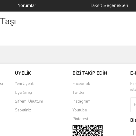
Yorumlar
Taksit Seçenekleri
Taşı
ve diğer konularda yetersiz gördüğünüz noktaları öneri formunu kullanarak taraf
Bu ürüne ilk yorumu siz yapın!
ÜYELİK
BİZİ TAKİP EDİN
E-
r.
Yorum Yaz
si
Yeni Üyelik
Facebook
Fır
ist
Üye Girişi
Twitter
Şifremi Unuttum
Instagram
Sepetiniz
Youtube
Pinterest
Bi