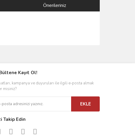
Önerileriniz
ımıza iletebilirsiniz.
Bültene Kayıt Ol!
satları, kampanya ve duyuruları ile ilgili e-posta almak
er misiniz?
EKLE
zi Takip Edin