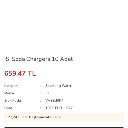
iSi Soda Chargers 10 Adet
659,47 TL
Kategori
Sparkling Water
Marka
ISI
Stok Kodu
VHSSLIRK7
Fiyat
10,00 EUR + KDV
127,24 TL den başlayan taksitlerle!!