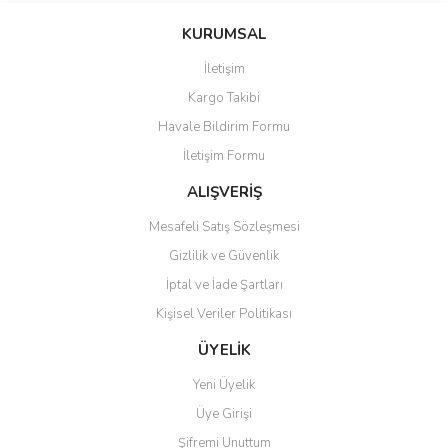
konularda yetersiz gördüğünüz noktaları öneri formunu kullanarak
Bu ürüne ilk yorumu siz yapın!
KURUMSAL
tarafımıza iletebilirsiniz.
Görüş ve önerileriniz için teşekkür ederiz.
İletişim
Yorum Yaz
Kargo Takibi
Ürün resmi kalitesiz, bozuk veya görüntülenemiyor.
Havale Bildirim Formu
Ürün açıklamasında eksik bilgiler bulunuyor.
İletişim Formu
Ürün bilgilerinde hatalar bulunuyor.
Ürün fiyatı diğer sitelerden daha pahalı.
ALIŞVERİŞ
Bu ürüne benzer farklı alternatifler olmalı.
Mesafeli Satış Sözleşmesi
Gizlilik ve Güvenlik
İptal ve İade Şartları
Kişisel Veriler Politikası
Gönder
ÜYELİK
Yeni Üyelik
Üye Girişi
Şifremi Unuttum