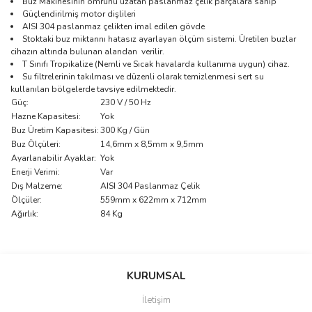
Buz Makinesinin ömrünü uzatan paslanmaz çelik parçalara sahip
Güçlendirilmiş motor dişlileri
AISI 304 paslanmaz çelikten imal edilen gövde
Stoktaki buz miktarını hatasız ayarlayan ölçüm sistemi. Üretilen buzlar
cihazın altında bulunan alandan
verilir.
T Sınıfı Tropikalize (Nemli ve Sıcak havalarda kullanıma uygun) cihaz.
Su filtrelerinin takılması ve düzenli olarak temizlenmesi sert su
kullanılan bölgelerde tavsiye edilmektedir.
Güç:
230 V / 50 Hz
Hazne Kapasitesi:
Yok
Buz Üretim Kapasitesi:
300 Kg / Gün
Buz Ölçüleri:
14,6mm x 8,5mm x 9,5mm
Ayarlanabilir Ayaklar:
Yok
Enerji Verimi:
Var
Dış Malzeme:
AISI 304 Paslanmaz Çelik
Ölçüler:
559mm x 622mm x 712mm
Ağırlık:
84 Kg
Bu ürünün fiyat bilgisi, resim, ürün açıklamalarında ve diğer
konularda yetersiz gördüğünüz noktaları öneri formunu kullanarak
Bu ürüne ilk yorumu siz yapın!
KURUMSAL
tarafımıza iletebilirsiniz.
Görüş ve önerileriniz için teşekkür ederiz.
İletişim