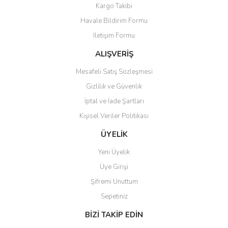
Yorum Yaz
Kargo Takibi
Ürün resmi kalitesiz, bozuk veya görüntülenemiyor.
Havale Bildirim Formu
Ürün açıklamasında eksik bilgiler bulunuyor.
İletişim Formu
Ürün bilgilerinde hatalar bulunuyor.
Ürün fiyatı diğer sitelerden daha pahalı.
ALIŞVERİŞ
Bu ürüne benzer farklı alternatifler olmalı.
Mesafeli Satış Sözleşmesi
Gizlilik ve Güvenlik
İptal ve İade Şartları
Kişisel Veriler Politikası
Gönder
ÜYELİK
Yeni Üyelik
Üye Girişi
Şifremi Unuttum
Sepetiniz
BİZİ TAKİP EDİN