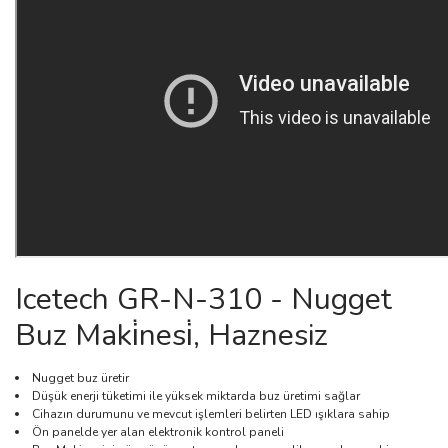
Icetech GR-N-310 - Nugget
Buz Maki̇nesi̇, Haznesiz
Nugget buz üretir
Düşük enerji tüketimi ile yüksek miktarda buz üretimi sağlar
Cihazın durumunu ve mevcut işlemleri belirten LED ışıklara sahip
Ön panelde yer alan elektronik kontrol paneli