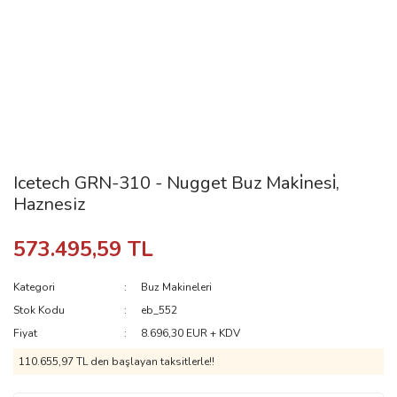
Icetech GRN-310 - Nugget Buz Maki̇nesi̇,
Haznesiz
573.495,59 TL
Kategori
Buz Makineleri
Stok Kodu
eb_552
Fiyat
8.696,30 EUR + KDV
110.655,97 TL den başlayan taksitlerle!!