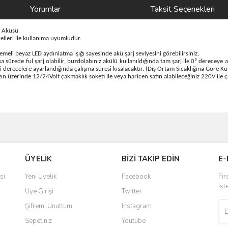
Yorumlar
Taksit Seçenekleri
ı Aküsü
leri ile kullanıma uyumludur.
meli beyaz LED aydınlatma ışığı sayesinde akü şarj seviyesini görebilirsiniz.
ısa sürede ful şarj olabilir, buzdolabınız akülü kullanıldığında tam şarj ile 0⁰ dereceye
ki derecelere ayarlandığında çalışma süresi kısalacaktır. (Dış Ortam Sıcaklığına Göre Ku
n üzerinde 12/24Volt çakmaklık soketi ile veya haricen satın alabileceğiniz 220V ile ça
ve diğer konularda yetersiz gördüğünüz noktaları öneri formunu kullanarak taraf
Bu ürüne ilk yorumu siz yapın!
ÜYELİK
BİZİ TAKİP EDİN
E-
r.
Yorum Yaz
si
Yeni Üyelik
Facebook
Fır
ist
Üye Girişi
Twitter
Şifremi Unuttum
Instagram
Sepetiniz
Youtube