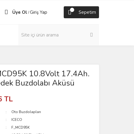
Üye Ol
Giriş Yap
Sepetim
/
CD95K 10.8Volt 17.4Ah.
edek Buzdolabı Aküsü
6 TL
Oto Buzdolapları
ICECO
F_MCD95K