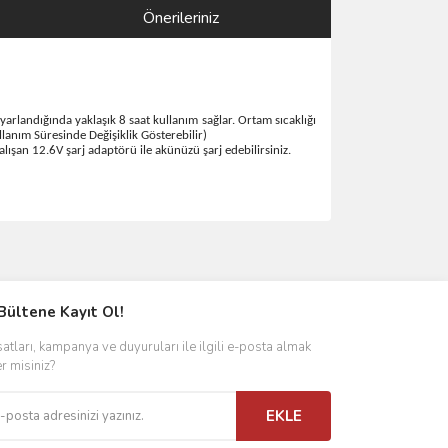
Önerileriniz
 ayarlandığında yaklaşık 8 saat kullanım sağlar. Ortam sıcaklığı
llanım Süresinde Değişiklik Gösterebilir)
lışan 12.6V şarj adaptörü ile akünüzü şarj edebilirsiniz.
ımıza iletebilirsiniz.
Bültene Kayıt Ol!
satları, kampanya ve duyuruları ile ilgili e-posta almak
er misiniz?
EKLE