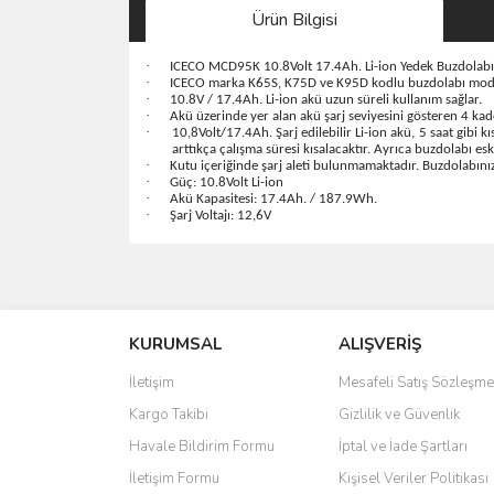
Ürün Bilgisi
·
ICECO MCD95K 10.8Volt 17.4Ah. Li-ion Yedek Buzdolab
·
ICECO marka K65S, K75D ve K95D kodlu buzdolabı model
·
10.8V / 17.4Ah. Li-ion akü uzun süreli kullanım sağlar.
·
Akü üzerinde yer alan akü şarj seviyesini gösteren 4 kade
·
10,8Volt/17.4Ah. Şarj edilebilir Li-ion akü, 5 saat gibi k
arttıkça çalışma süresi kısalacaktır. Ayrıca buzdolabı es
·
Kutu içeriğinde şarj aleti bulunmamaktadır. Buzdolabınızı
·
Güç: 10.8Volt Li-ion
·
Akü Kapasitesi: 17.4Ah. / 187.9Wh.
·
Şarj Voltajı: 12,6V
Bu ürünün fiyat bilgisi, resim, ürün açıklamalarında 
Görüş ve önerileriniz için teşekkür ederiz.
KURUMSAL
ALIŞVERİŞ
Ürün resmi kalitesiz, bozuk veya görüntülenemiyo
Ürün açıklamasında eksik bilgiler bulunuyor.
İletişim
Mesafeli Satış Sözleşme
Ürün bilgilerinde hatalar bulunuyor.
Kargo Takibi
Gizlilik ve Güvenlik
Ürün fiyatı diğer sitelerden daha pahalı.
Havale Bildirim Formu
İptal ve İade Şartları
Bu ürüne benzer farklı alternatifler olmalı.
İletişim Formu
Kişisel Veriler Politikası