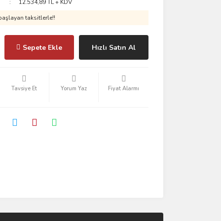
12.534,89 TL + KDV
aşlayan taksitlerle!!
Sepete Ekle
Hızlı Satın Al
Tavsiye Et
Yorum Yaz
Fiyat Alarmı