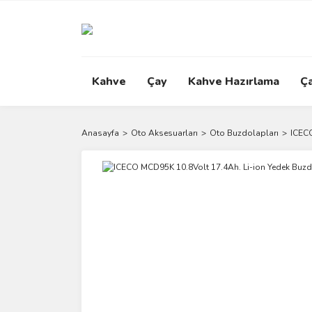
Kahve
Çay
Kahve Hazırlama
Ç
Anasayfa
Oto Aksesuarları
Oto Buzdolapları
ICECO