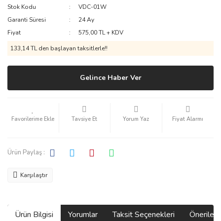
Stok Kodu
VDC-01W
Kahve Makineleri
Garanti Süresi
24 Ay
Fiyat
575,00 TL + KDV
Kettle
133,14 TL den başlayan taksitlerle!!
Manuel Demleme Ekipmanları
Metal Filter
Gelince Haber Ver
Milk Frother
Mokapot
Tavsiye Et
Yorum Yaz
Fiyat Alarmı
Öğütücü
Rok Serisi
Ürün Paylaş :
Server
Karşılaştır
Set
Şuruplar
Ürün Bilgisi
Yorumlar
Taksit Seçenekleri
Önerilerin