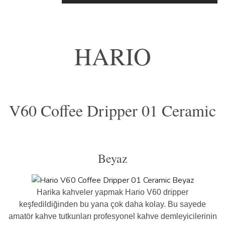
Süt Potları
Syphon
HARIO
Taşınabilir Kahve Ekipmanı
Tetsu Kasuya Serisi
V60
V60 Coffee Dripper 01 Ceramic
Beyaz
Harika kahveler yapmak Hario V60 dripper
keşfedildiğinden bu yana çok daha kolay. Bu sayede
amatör kahve tutkunları profesyonel kahve demleyicilerinin