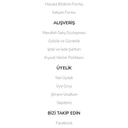
Havale Bildirim Formu
Ürün açıklamasında eksik bilgiler bulunuyor.
İletişim Formu
Ürün bilgilerinde hatalar bulunuyor.
Ürün fiyatı diğer sitelerden daha pahalı.
ALIŞVERİŞ
Bu ürüne benzer farklı alternatifler olmalı.
Mesafeli Satış Sözleşmesi
Gizlilik ve Güvenlik
İptal ve İade Şartları
Kişisel Veriler Politikası
Gönder
ÜYELİK
Yeni Üyelik
Üye Girişi
Şifremi Unuttum
Sepetiniz
BİZİ TAKİP EDİN
Facebook