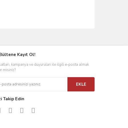
ımıza iletebilirsiniz.
Bültene Kayıt Ol!
satları, kampanya ve duyuruları ile ilgili e-posta almak
er misiniz?
EKLE
zi Takip Edin