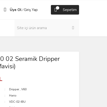
Üye Ol
Giriş Yap
Sepetim
/
0 02 Seramik Dripper
avisi)
L
Dripper
,
V60
Hario
VDC-02-IBU