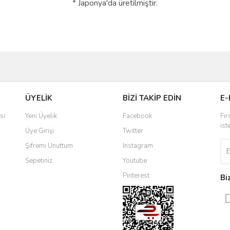
* Japonya'da üretilmiştir.
ve diğer konularda yetersiz gördüğünüz noktaları öneri formunu kullanarak taraf
Bu ürüne ilk yorumu siz yapın!
ÜYELİK
BİZİ TAKİP EDİN
E-
r.
Yorum Yaz
si
Yeni Üyelik
Facebook
Fır
ist
Üye Girişi
Twitter
Şifremi Unuttum
Instagram
Sepetiniz
Youtube
Pinterest
Bi
Gönder