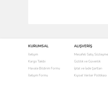
Bu ürünün fiyat bilgisi, resim, ürün açıklamalarında 
Görüş ve önerileriniz için teşekkür ederiz.
KURUMSAL
ALIŞVERİŞ
Ürün resmi kalitesiz, bozuk veya görüntülenemiyo
Ürün açıklamasında eksik bilgiler bulunuyor.
İletişim
Mesafeli Satış Sözleşme
Ürün bilgilerinde hatalar bulunuyor.
Kargo Takibi
Gizlilik ve Güvenlik
Ürün fiyatı diğer sitelerden daha pahalı.
Havale Bildirim Formu
İptal ve İade Şartları
Bu ürüne benzer farklı alternatifler olmalı.
İletişim Formu
Kişisel Veriler Politikası