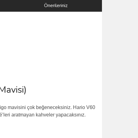
Önerileriniz
indigo mavisini çok beğeneceksiniz. Hario V60
afé’leri aratmayan kahveler yapacaksınız.