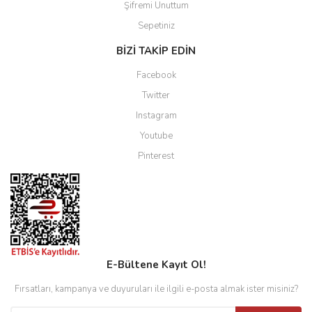
Şifremi Unuttum
Sepetiniz
BİZİ TAKİP EDİN
Facebook
Twitter
Instagram
Youtube
Pinterest
E-Bültene Kayıt Ol!
Fırsatları, kampanya ve duyuruları ile ilgili e-posta almak ister misiniz?