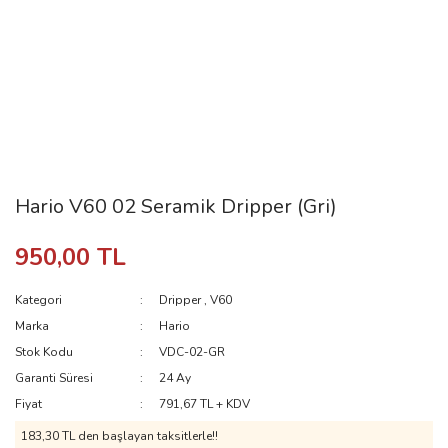
Hario V60 02 Seramik Dripper (Gri)
950,00 TL
Kategori
Dripper
,
V60
Marka
Hario
Stok Kodu
VDC-02-GR
Garanti Süresi
24 Ay
Fiyat
791,67 TL + KDV
183,30 TL den başlayan taksitlerle!!