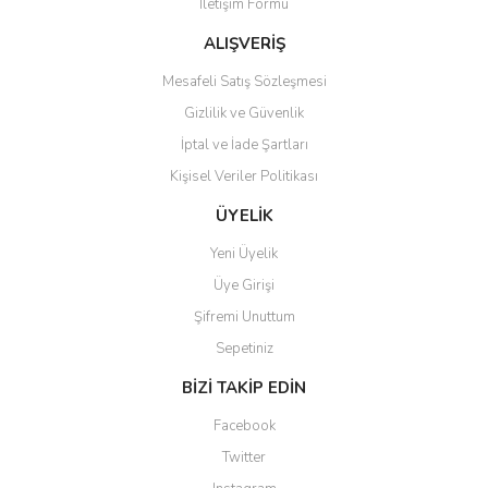
İletişim Formu
Ürün bilgilerinde hatalar bulunuyor.
Ürün fiyatı diğer sitelerden daha pahalı.
ALIŞVERİŞ
Bu ürüne benzer farklı alternatifler olmalı.
Mesafeli Satış Sözleşmesi
Gizlilik ve Güvenlik
İptal ve İade Şartları
Kişisel Veriler Politikası
Gönder
ÜYELİK
Yeni Üyelik
Üye Girişi
Şifremi Unuttum
Sepetiniz
BİZİ TAKİP EDİN
Facebook
Twitter