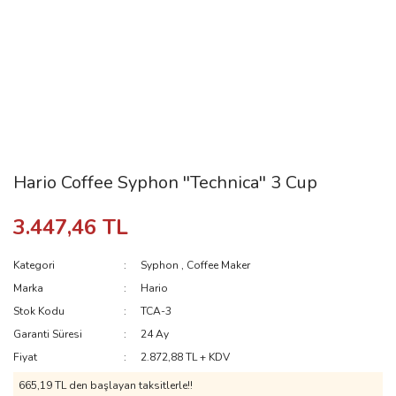
Hario Coffee Syphon ''Technica'' 3 Cup
3.447,46 TL
Kategori
Syphon
,
Coffee Maker
Marka
Hario
Stok Kodu
TCA-3
Garanti Süresi
24 Ay
Fiyat
2.872,88 TL + KDV
665,19 TL den başlayan taksitlerle!!