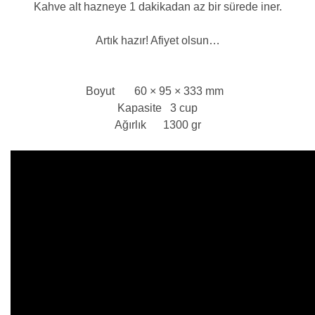
Kahve alt hazneye 1 dakikadan az bir sürede iner.
Artık hazır! Afiyet olsun…
Boyut 60 × 95 × 333 mm
Kapasite
3 cup
Ağırlık 1300 gr