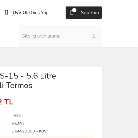
Üye Ol
Giriş Yap
Sepetim
/
S-15 - 5,6 Litre
li Termos
2 TL
Fetco
eb_691
1.044,20 USD + KDV