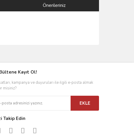
Önerileriniz
ımıza iletebilirsiniz.
Bültene Kayıt Ol!
satları, kampanya ve duyuruları ile ilgili e-posta almak
er misiniz?
EKLE
zi Takip Edin