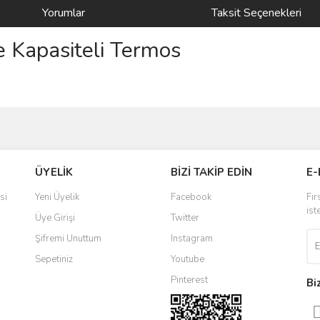
Yorumlar
Taksit Seçenekleri
e Kapasiteli Termos
ve diğer konularda yetersiz gördüğünüz noktaları öneri formunu kullanarak taraf
Bu ürüne ilk yorumu siz yapın!
ÜYELİK
BİZİ TAKİP EDİN
E-
r.
Yorum Yaz
si
Yeni Üyelik
Facebook
Fır
ist
Üye Girişi
Twitter
Şifremi Unuttum
Instagram
Sepetiniz
Youtube
Pinterest
Bi