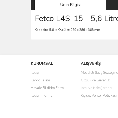
Ürün Bilgisi
Fetco L4S-15 - 5,6 Litr
Kapasite: 5,6 lt. Ölçüler: 229 x 286 x 368 mm
Bu ürünün fiyat bilgisi, resim, ürün açıklamalarında 
Görüş ve önerileriniz için teşekkür ederiz.
KURUMSAL
ALIŞVERİŞ
Ürün resmi kalitesiz, bozuk veya görüntülenemiyo
Ürün açıklamasında eksik bilgiler bulunuyor.
İletişim
Mesafeli Satış Sözleşme
Ürün bilgilerinde hatalar bulunuyor.
Kargo Takibi
Gizlilik ve Güvenlik
Ürün fiyatı diğer sitelerden daha pahalı.
Havale Bildirim Formu
İptal ve İade Şartları
Bu ürüne benzer farklı alternatifler olmalı.
İletişim Formu
Kişisel Veriler Politikası