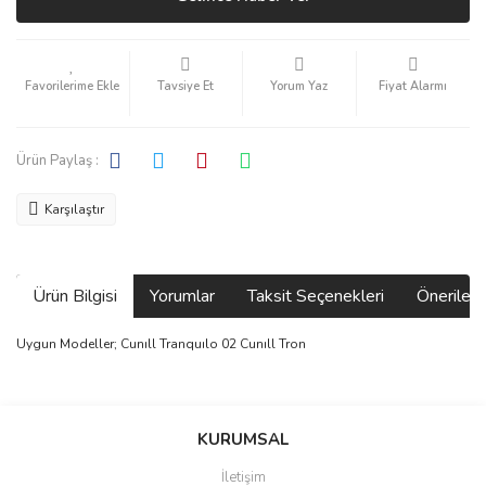
Tavsiye Et
Yorum Yaz
Fiyat Alarmı
Ürün Paylaş :
Karşılaştır
Ürün Bilgisi
Yorumlar
Taksit Seçenekleri
Önerilerin
Uygun Modeller; Cunıll Tranquılo 02 Cunıll Tron
Bu ürünün fiyat bilgisi, resim, ürün açıklamalarında ve diğer
konularda yetersiz gördüğünüz noktaları öneri formunu kullanarak
Bu ürüne ilk yorumu siz yapın!
KURUMSAL
tarafımıza iletebilirsiniz.
Görüş ve önerileriniz için teşekkür ederiz.
İletişim