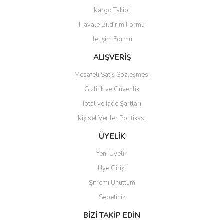
Yorum Yaz
Kargo Takibi
Ürün resmi kalitesiz, bozuk veya görüntülenemiyor.
Havale Bildirim Formu
Ürün açıklamasında eksik bilgiler bulunuyor.
İletişim Formu
Ürün bilgilerinde hatalar bulunuyor.
Ürün fiyatı diğer sitelerden daha pahalı.
ALIŞVERİŞ
Bu ürüne benzer farklı alternatifler olmalı.
Mesafeli Satış Sözleşmesi
Gizlilik ve Güvenlik
İptal ve İade Şartları
Kişisel Veriler Politikası
Gönder
ÜYELİK
Yeni Üyelik
Üye Girişi
Şifremi Unuttum
Sepetiniz
BİZİ TAKİP EDİN